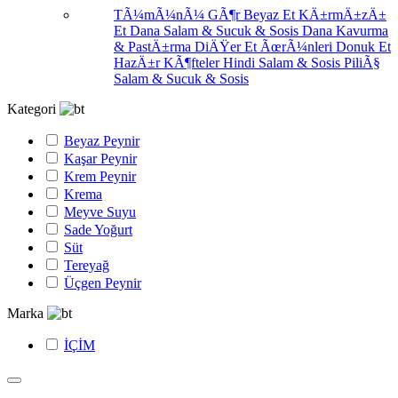
TÃ¼mÃ¼nÃ¼ GÃ¶r
Beyaz Et
KÄ±rmÄ±zÄ±
Et
Dana Salam & Sucuk & Sosis
Dana Kavurma
& PastÄ±rma
DiÄŸer Et ÃœrÃ¼nleri
Donuk Et
HazÄ±r KÃ¶fteler
Hindi Salam & Sosis
PiliÃ§
Salam & Sucuk & Sosis
Kategori
Beyaz Peynir
Kaşar Peynir
Krem Peynir
Krema
Meyve Suyu
Sade Yoğurt
Süt
Tereyağ
Üçgen Peynir
Marka
İÇİM