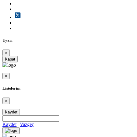
Uyarı
×
Kapat
×
Listelerim
×
Kaydet
Kaydet
|
Vazgeç