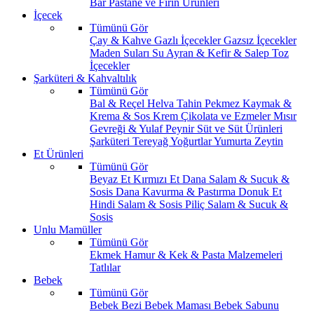
Bar
Pastane ve Fırın Ürünleri
İçecek
Tümünü Gör
Çay & Kahve
Gazlı İçecekler
Gazsız İçecekler
Maden Suları
Su
Ayran & Kefir & Salep
Toz
İçecekler
Şarküteri & Kahvaltılık
Tümünü Gör
Bal & Reçel
Helva Tahin Pekmez
Kaymak &
Krema & Sos
Krem Çikolata ve Ezmeler
Mısır
Gevreği & Yulaf
Peynir
Süt ve Süt Ürünleri
Şarküteri
Tereyağ
Yoğurtlar
Yumurta
Zeytin
Et Ürünleri
Tümünü Gör
Beyaz Et
Kırmızı Et
Dana Salam & Sucuk &
Sosis
Dana Kavurma & Pastırma
Donuk Et
Hindi Salam & Sosis
Piliç Salam & Sucuk &
Sosis
Unlu Mamüller
Tümünü Gör
Ekmek
Hamur & Kek & Pasta Malzemeleri
Tatlılar
Bebek
Tümünü Gör
Bebek Bezi
Bebek Maması
Bebek Sabunu