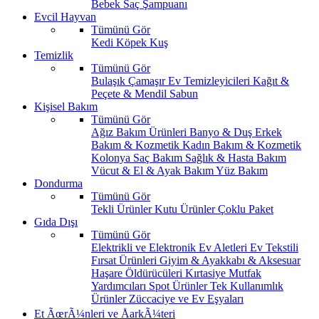
Bebek Saç Şampuanı
Evcil Hayvan
Tümünü Gör
Kedi
Köpek
Kuş
Temizlik
Tümünü Gör
Bulaşık
Çamaşır
Ev Temizleyicileri
Kağıt &
Peçete & Mendil
Sabun
Kişisel Bakım
Tümünü Gör
Ağız Bakım Ürünleri
Banyo & Duş
Erkek
Bakım & Kozmetik
Kadın Bakım & Kozmetik
Kolonya
Saç Bakım
Sağlık & Hasta Bakım
Vücut & El & Ayak Bakım
Yüz Bakım
Dondurma
Tümünü Gör
Tekli Ürünler
Kutu Ürünler
Çoklu Paket
Gıda Dışı
Tümünü Gör
Elektrikli ve Elektronik Ev Aletleri
Ev Tekstili
Fırsat Ürünleri
Giyim & Ayakkabı & Aksesuar
Haşare Öldürücüleri
Kırtasiye
Mutfak
Yardımcıları
Spot Ürünler
Tek Kullanımlık
Ürünler
Züccaciye ve Ev Eşyaları
Et ÃœrÃ¼nleri ve ÅarkÃ¼teri