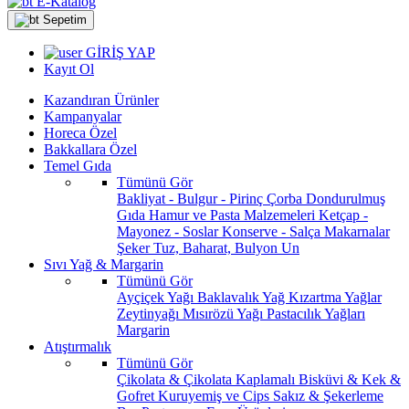
E-Katalog
Sepetim
GİRİŞ YAP
Kayıt Ol
Kazandıran Ürünler
Kampanyalar
Horeca Özel
Bakkallara Özel
Temel Gıda
Tümünü Gör
Bakliyat - Bulgur - Pirinç
Çorba
Dondurulmuş
Gıda
Hamur ve Pasta Malzemeleri
Ketçap -
Mayonez - Soslar
Konserve - Salça
Makarnalar
Şeker
Tuz, Baharat, Bulyon
Un
Sıvı Yağ & Margarin
Tümünü Gör
Ayçiçek Yağı
Baklavalık Yağ
Kızartma Yağlar
Zeytinyağı
Mısırözü Yağı
Pastacılık Yağları
Margarin
Atıştırmalık
Tümünü Gör
Çikolata & Çikolata Kaplamalı
Bisküvi & Kek &
Gofret
Kuruyemiş ve Cips
Sakız & Şekerleme