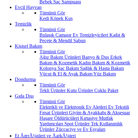
Bebek Saç Şampuanı
Evcil Hayvan
Tümünü Gör
Kedi
Köpek
Kuş
Temizlik
Tümünü Gör
Bulaşık
Çamaşır
Ev Temizleyicileri
Kağıt &
Peçete & Mendil
Sabun
Kişisel Bakım
Tümünü Gör
Ağız Bakım Ürünleri
Banyo & Duş
Erkek
Bakım & Kozmetik
Kadın Bakım & Kozmetik
Kolonya
Saç Bakım
Sağlık & Hasta Bakım
Vücut & El & Ayak Bakım
Yüz Bakım
Dondurma
Tümünü Gör
Tekli Ürünler
Kutu Ürünler
Çoklu Paket
Gıda Dışı
Tümünü Gör
Elektrikli ve Elektronik Ev Aletleri
Ev Tekstili
Fırsat Ürünleri
Giyim & Ayakkabı & Aksesuar
Haşare Öldürücüleri
Kırtasiye
Mutfak
Yardımcıları
Spot Ürünler
Tek Kullanımlık
Ürünler
Züccaciye ve Ev Eşyaları
Et ÃœrÃ¼nleri ve ÅarkÃ¼teri