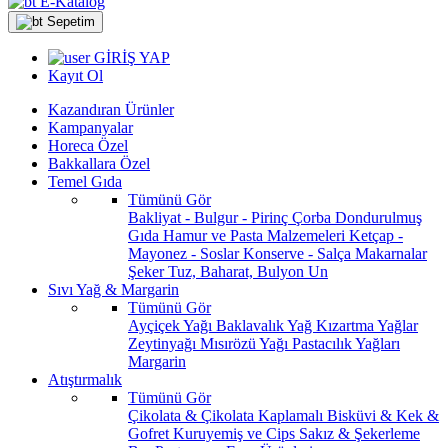
E-Katalog
Sepetim
GİRİŞ YAP
Kayıt Ol
Kazandıran Ürünler
Kampanyalar
Horeca Özel
Bakkallara Özel
Temel Gıda
Tümünü Gör
Bakliyat - Bulgur - Pirinç
Çorba
Dondurulmuş
Gıda
Hamur ve Pasta Malzemeleri
Ketçap -
Mayonez - Soslar
Konserve - Salça
Makarnalar
Şeker
Tuz, Baharat, Bulyon
Un
Sıvı Yağ & Margarin
Tümünü Gör
Ayçiçek Yağı
Baklavalık Yağ
Kızartma Yağlar
Zeytinyağı
Mısırözü Yağı
Pastacılık Yağları
Margarin
Atıştırmalık
Tümünü Gör
Çikolata & Çikolata Kaplamalı
Bisküvi & Kek &
Gofret
Kuruyemiş ve Cips
Sakız & Şekerleme