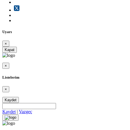
Uyarı
×
Kapat
×
Listelerim
×
Kaydet
Kaydet
|
Vazgeç