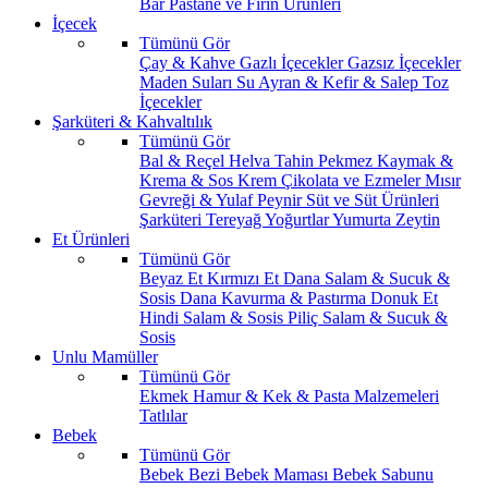
Bar
Pastane ve Fırın Ürünleri
İçecek
Tümünü Gör
Çay & Kahve
Gazlı İçecekler
Gazsız İçecekler
Maden Suları
Su
Ayran & Kefir & Salep
Toz
İçecekler
Şarküteri & Kahvaltılık
Tümünü Gör
Bal & Reçel
Helva Tahin Pekmez
Kaymak &
Krema & Sos
Krem Çikolata ve Ezmeler
Mısır
Gevreği & Yulaf
Peynir
Süt ve Süt Ürünleri
Şarküteri
Tereyağ
Yoğurtlar
Yumurta
Zeytin
Et Ürünleri
Tümünü Gör
Beyaz Et
Kırmızı Et
Dana Salam & Sucuk &
Sosis
Dana Kavurma & Pastırma
Donuk Et
Hindi Salam & Sosis
Piliç Salam & Sucuk &
Sosis
Unlu Mamüller
Tümünü Gör
Ekmek
Hamur & Kek & Pasta Malzemeleri
Tatlılar
Bebek
Tümünü Gör
Bebek Bezi
Bebek Maması
Bebek Sabunu