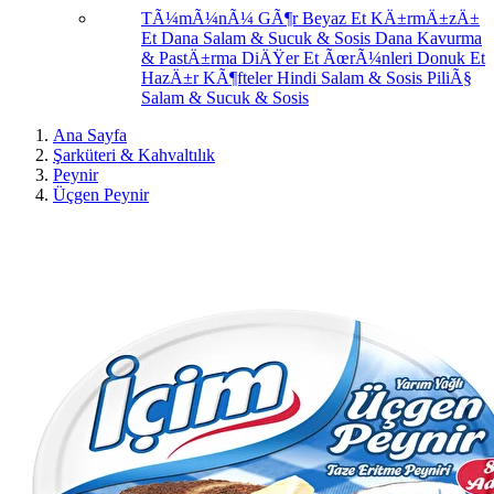
TÃ¼mÃ¼nÃ¼ GÃ¶r
Beyaz Et
KÄ±rmÄ±zÄ±
Et
Dana Salam & Sucuk & Sosis
Dana Kavurma
& PastÄ±rma
DiÄŸer Et ÃœrÃ¼nleri
Donuk Et
HazÄ±r KÃ¶fteler
Hindi Salam & Sosis
PiliÃ§
Salam & Sucuk & Sosis
Ana Sayfa
Şarküteri & Kahvaltılık
Peynir
Üçgen Peynir