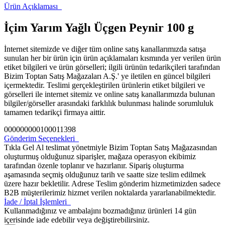
Ürün Açıklaması
İçim Yarım Yağlı Üçgen Peynir 100 g
İnternet sitemizde ve diğer tüm online satış kanallarımızda satışa
sunulan her bir ürün için ürün açıklamaları kısmında yer verilen ürün
etiket bilgileri ve ürün görselleri; ilgili ürünün tedarikçileri tarafından
Bizim Toptan Satış Mağazaları A.Ş.' ye iletilen en güncel bilgileri
içermektedir. Teslimi gerçekleştirilen ürünlerin etiket bilgileri ve
görselleri ile internet sitemiz ve online satış kanallarımızda bulunan
bilgiler/görseller arasındaki farklılık bulunması halinde sorumluluk
tamamen tedarikçi firmaya aittir.
000000000100011398
Gönderim Seçenekleri
Tıkla Gel Al teslimat yönetmiyle Bizim Toptan Satış Mağazasından
oluşturmuş olduğunuz siparişler, mağaza operasyon ekibimiz
tarafından özenle toplanır ve hazırlanır. Sipariş oluşturma
aşamasında seçmiş olduğunuz tarih ve saatte size teslim edilmek
üzere hazır bekletilir. Adrese Teslim gönderim hizmetimizden sadece
B2B müşterilerimiz hizmet verilen noktalarda yararlanabilmektedir.
İade / İptal İşlemleri
Kullanmadığınız ve ambalajını bozmadığınız ürünleri 14 gün
içerisinde iade edebilir veya değiştirebilirsiniz.