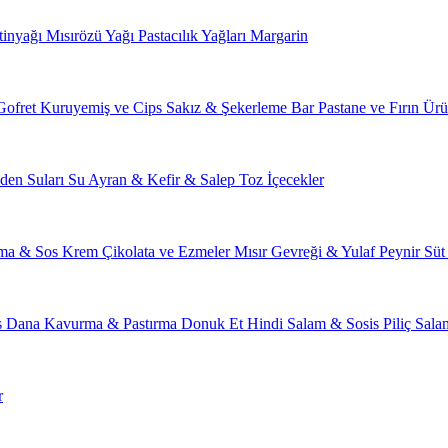
tinyağı
Mısırözü Yağı
Pastacılık Yağları
Margarin
Gofret
Kuruyemiş ve Cips
Sakız & Şekerleme
Bar
Pastane ve Fırın Ürü
den Suları
Su
Ayran & Kefir & Salep
Toz İçecekler
ma & Sos
Krem Çikolata ve Ezmeler
Mısır Gevreği & Yulaf
Peynir
Süt
s
Dana Kavurma & Pastırma
Donuk Et
Hindi Salam & Sosis
Piliç Sal
r