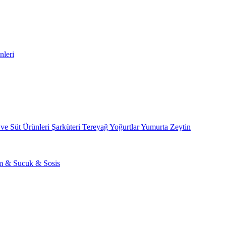
nleri
 ve Süt Ürünleri
Şarküteri
Tereyağ
Yoğurtlar
Yumurta
Zeytin
am & Sucuk & Sosis