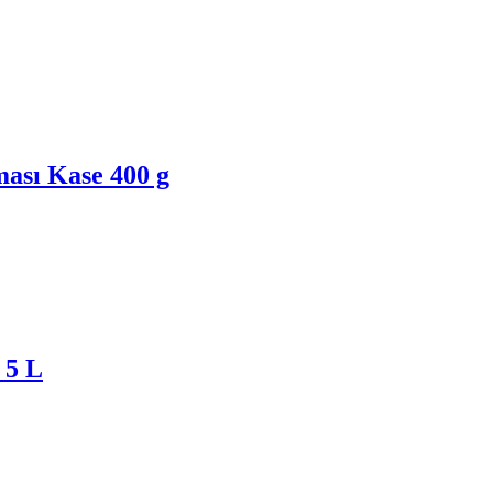
ası Kase 400 g
 5 L