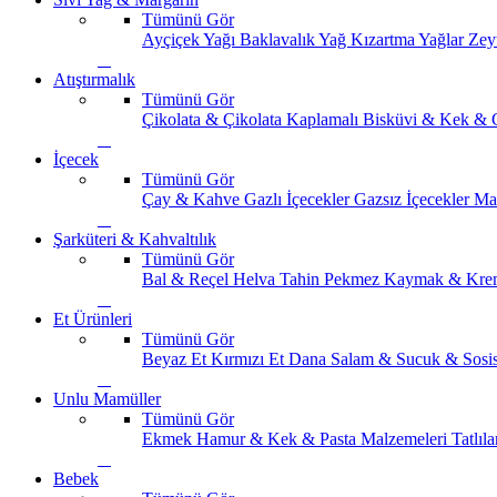
Tümünü Gör
Ayçiçek Yağı
Baklavalık Yağ
Kızartma Yağlar
Zey
Atıştırmalık
Tümünü Gör
Çikolata & Çikolata Kaplamalı
Bisküvi & Kek & 
İçecek
Tümünü Gör
Çay & Kahve
Gazlı İçecekler
Gazsız İçecekler
Ma
Şarküteri & Kahvaltılık
Tümünü Gör
Bal & Reçel
Helva Tahin Pekmez
Kaymak & Kre
Et Ürünleri
Tümünü Gör
Beyaz Et
Kırmızı Et
Dana Salam & Sucuk & Sosi
Unlu Mamüller
Tümünü Gör
Ekmek
Hamur & Kek & Pasta Malzemeleri
Tatlıla
Bebek