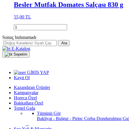
Besler Mutfak Domates Salçası 830 g
55,00 TL
Sonuç bulunamadı
Ara
E-Katalog
Sepetim
GİRİŞ YAP
Kayıt Ol
Kazandıran Ürünler
Kampanyalar
Horeca Özel
Bakkallara Özel
Temel Gıda
Tümünü Gör
Bakliyat - Bulgur - Pirinç
Çorba
Dondurulmuş Gı
Sıvı Yağ & Margarin