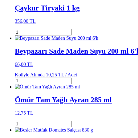
Çaykur Tiryaki 1 kg
356,00 TL
Beypazarı Sade Maden Suyu 200 ml 6'l
66,00 TL
Koliyle Alımda
10,25 TL /
Adet
Ömür Tam Yağlı Ayran 285 ml
12,75 TL