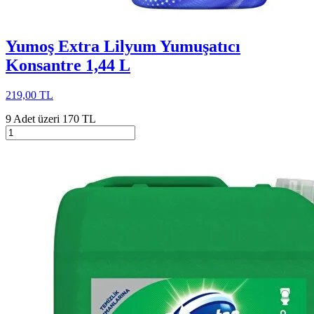
Yumoş Extra Lilyum Yumuşatıcı
Konsantre 1,44 L
219,00 TL
9 Adet üzeri 170 TL