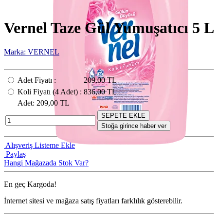
Vernel Taze Gül Yumuşatıcı 5 L
Marka: VERNEL
Adet Fiyatı
:
209,00 TL
Koli Fiyatı
(4
Adet
) :
836,00 TL
Adet
: 209,00 TL
SEPETE EKLE
Stoğa girince haber ver
Alışveriş Listeme Ekle
Paylaş
Hangi Mağazada Stok Var?
En geç
Kargoda!
İnternet sitesi ve mağaza satış fiyatları farklılık gösterebilir.