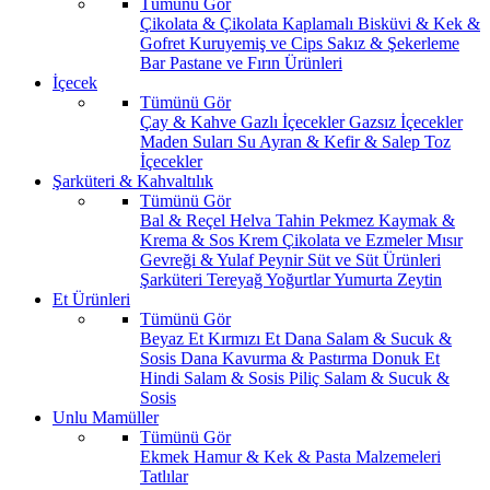
Tümünü Gör
Çikolata & Çikolata Kaplamalı
Bisküvi & Kek &
Gofret
Kuruyemiş ve Cips
Sakız & Şekerleme
Bar
Pastane ve Fırın Ürünleri
İçecek
Tümünü Gör
Çay & Kahve
Gazlı İçecekler
Gazsız İçecekler
Maden Suları
Su
Ayran & Kefir & Salep
Toz
İçecekler
Şarküteri & Kahvaltılık
Tümünü Gör
Bal & Reçel
Helva Tahin Pekmez
Kaymak &
Krema & Sos
Krem Çikolata ve Ezmeler
Mısır
Gevreği & Yulaf
Peynir
Süt ve Süt Ürünleri
Şarküteri
Tereyağ
Yoğurtlar
Yumurta
Zeytin
Et Ürünleri
Tümünü Gör
Beyaz Et
Kırmızı Et
Dana Salam & Sucuk &
Sosis
Dana Kavurma & Pastırma
Donuk Et
Hindi Salam & Sosis
Piliç Salam & Sucuk &
Sosis
Unlu Mamüller
Tümünü Gör
Ekmek
Hamur & Kek & Pasta Malzemeleri
Tatlılar