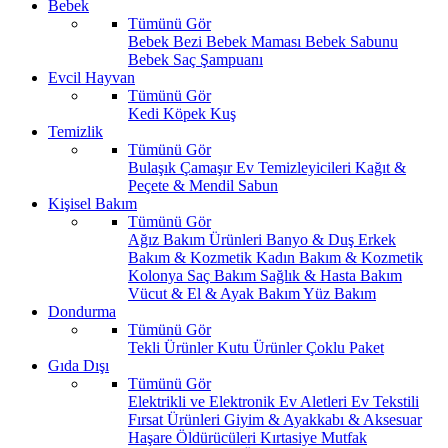
Bebek
Tümünü Gör
Bebek Bezi
Bebek Maması
Bebek Sabunu
Bebek Saç Şampuanı
Evcil Hayvan
Tümünü Gör
Kedi
Köpek
Kuş
Temizlik
Tümünü Gör
Bulaşık
Çamaşır
Ev Temizleyicileri
Kağıt &
Peçete & Mendil
Sabun
Kişisel Bakım
Tümünü Gör
Ağız Bakım Ürünleri
Banyo & Duş
Erkek
Bakım & Kozmetik
Kadın Bakım & Kozmetik
Kolonya
Saç Bakım
Sağlık & Hasta Bakım
Vücut & El & Ayak Bakım
Yüz Bakım
Dondurma
Tümünü Gör
Tekli Ürünler
Kutu Ürünler
Çoklu Paket
Gıda Dışı
Tümünü Gör
Elektrikli ve Elektronik Ev Aletleri
Ev Tekstili
Fırsat Ürünleri
Giyim & Ayakkabı & Aksesuar
Haşare Öldürücüleri
Kırtasiye
Mutfak