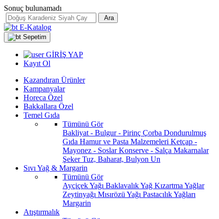
Sonuç bulunamadı
Ara
E-Katalog
Sepetim
GİRİŞ YAP
Kayıt Ol
Kazandıran Ürünler
Kampanyalar
Horeca Özel
Bakkallara Özel
Temel Gıda
Tümünü Gör
Bakliyat - Bulgur - Pirinç
Çorba
Dondurulmuş
Gıda
Hamur ve Pasta Malzemeleri
Ketçap -
Mayonez - Soslar
Konserve - Salça
Makarnalar
Şeker
Tuz, Baharat, Bulyon
Un
Sıvı Yağ & Margarin
Tümünü Gör
Ayçiçek Yağı
Baklavalık Yağ
Kızartma Yağlar
Zeytinyağı
Mısırözü Yağı
Pastacılık Yağları
Margarin
Atıştırmalık