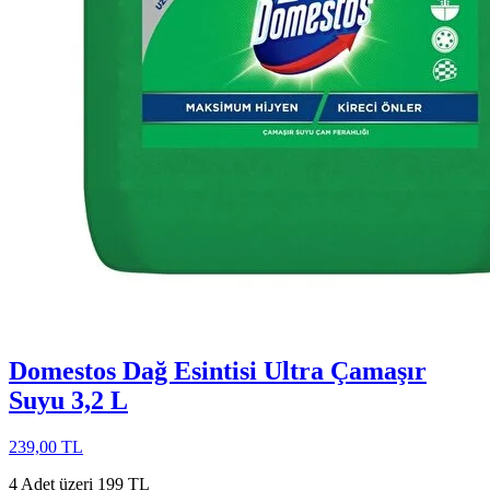
Domestos Dağ Esintisi Ultra Çamaşır
Suyu 3,2 L
239,00 TL
4 Adet üzeri 199 TL