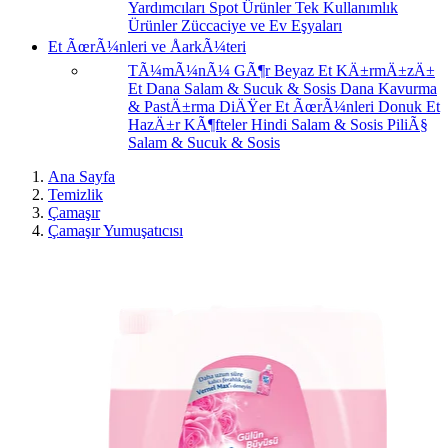
Yardımcıları
Spot Ürünler
Tek Kullanımlık
Ürünler
Züccaciye ve Ev Eşyaları
Et ÃœrÃ¼nleri ve ÅarkÃ¼teri
TÃ¼mÃ¼nÃ¼ GÃ¶r
Beyaz Et
KÄ±rmÄ±zÄ±
Et
Dana Salam & Sucuk & Sosis
Dana Kavurma
& PastÄ±rma
DiÄŸer Et ÃœrÃ¼nleri
Donuk Et
HazÄ±r KÃ¶fteler
Hindi Salam & Sosis
PiliÃ§
Salam & Sucuk & Sosis
Ana Sayfa
Temizlik
Çamaşır
Çamaşır Yumuşatıcısı