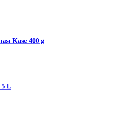
ası Kase 400 g
 5 L