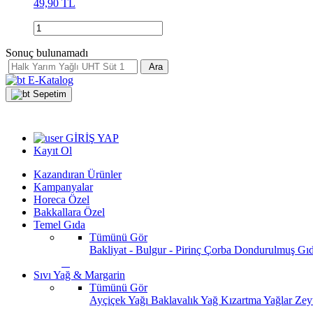
49,90 TL
Sonuç bulunamadı
Ara
E-Katalog
Sepetim
GİRİŞ YAP
Kayıt Ol
Kazandıran Ürünler
Kampanyalar
Horeca Özel
Bakkallara Özel
Temel Gıda
Tümünü Gör
Bakliyat - Bulgur - Pirinç
Çorba
Dondurulmuş Gı
Sıvı Yağ & Margarin
Tümünü Gör
Ayçiçek Yağı
Baklavalık Yağ
Kızartma Yağlar
Zey