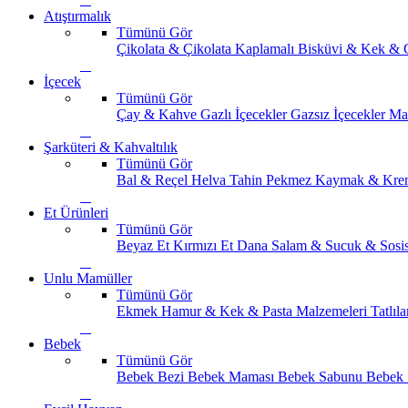
Atıştırmalık
Tümünü Gör
Çikolata & Çikolata Kaplamalı
Bisküvi & Kek & 
İçecek
Tümünü Gör
Çay & Kahve
Gazlı İçecekler
Gazsız İçecekler
Ma
Şarküteri & Kahvaltılık
Tümünü Gör
Bal & Reçel
Helva Tahin Pekmez
Kaymak & Kre
Et Ürünleri
Tümünü Gör
Beyaz Et
Kırmızı Et
Dana Salam & Sucuk & Sosi
Unlu Mamüller
Tümünü Gör
Ekmek
Hamur & Kek & Pasta Malzemeleri
Tatlıla
Bebek
Tümünü Gör
Bebek Bezi
Bebek Maması
Bebek Sabunu
Bebek 