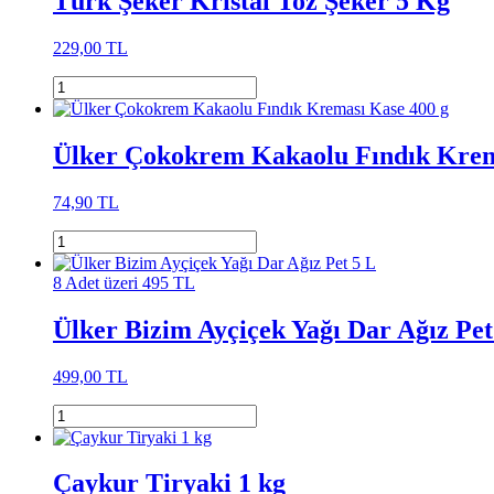
Türk Şeker Kristal Toz Şeker 5 Kg
229,00 TL
Ülker Çokokrem Kakaolu Fındık Krem
74,90 TL
8 Adet üzeri 495 TL
Ülker Bizim Ayçiçek Yağı Dar Ağız Pet
499,00 TL
Çaykur Tiryaki 1 kg