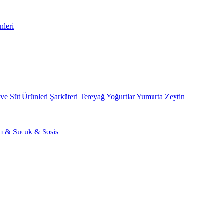
nleri
 ve Süt Ürünleri
Şarküteri
Tereyağ
Yoğurtlar
Yumurta
Zeytin
am & Sucuk & Sosis