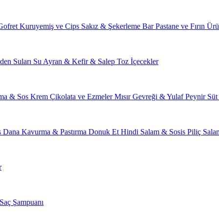
Gofret
Kuruyemiş ve Cips
Sakız & Şekerleme
Bar
Pastane ve Fırın Ürü
den Suları
Su
Ayran & Kefir & Salep
Toz İçecekler
ma & Sos
Krem Çikolata ve Ezmeler
Mısır Gevreği & Yulaf
Peynir
Süt
s
Dana Kavurma & Pastırma
Donuk Et
Hindi Salam & Sosis
Piliç Sal
r
Saç Şampuanı