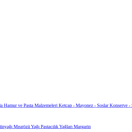
da
Hamur ve Pasta Malzemeleri
Ketçap - Mayonez - Soslar
Konserve -
tinyağı
Mısırözü Yağı
Pastacılık Yağları
Margarin