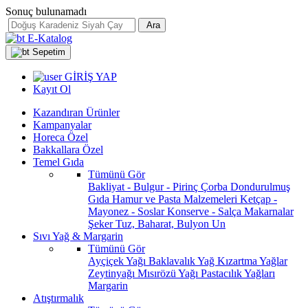
Sonuç bulunamadı
Ara
E-Katalog
Sepetim
GİRİŞ YAP
Kayıt Ol
Kazandıran Ürünler
Kampanyalar
Horeca Özel
Bakkallara Özel
Temel Gıda
Tümünü Gör
Bakliyat - Bulgur - Pirinç
Çorba
Dondurulmuş
Gıda
Hamur ve Pasta Malzemeleri
Ketçap -
Mayonez - Soslar
Konserve - Salça
Makarnalar
Şeker
Tuz, Baharat, Bulyon
Un
Sıvı Yağ & Margarin
Tümünü Gör
Ayçiçek Yağı
Baklavalık Yağ
Kızartma Yağlar
Zeytinyağı
Mısırözü Yağı
Pastacılık Yağları
Margarin
Atıştırmalık