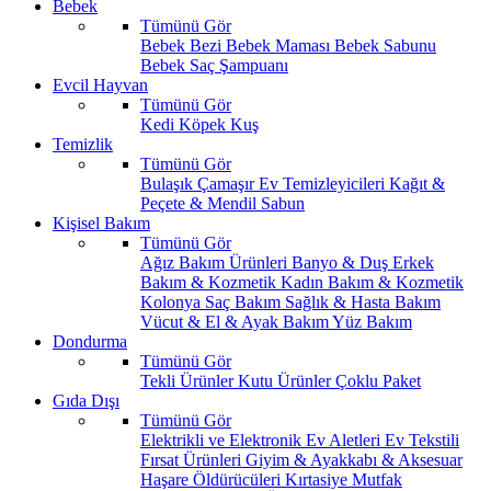
Bebek
Tümünü Gör
Bebek Bezi
Bebek Maması
Bebek Sabunu
Bebek Saç Şampuanı
Evcil Hayvan
Tümünü Gör
Kedi
Köpek
Kuş
Temizlik
Tümünü Gör
Bulaşık
Çamaşır
Ev Temizleyicileri
Kağıt &
Peçete & Mendil
Sabun
Kişisel Bakım
Tümünü Gör
Ağız Bakım Ürünleri
Banyo & Duş
Erkek
Bakım & Kozmetik
Kadın Bakım & Kozmetik
Kolonya
Saç Bakım
Sağlık & Hasta Bakım
Vücut & El & Ayak Bakım
Yüz Bakım
Dondurma
Tümünü Gör
Tekli Ürünler
Kutu Ürünler
Çoklu Paket
Gıda Dışı
Tümünü Gör
Elektrikli ve Elektronik Ev Aletleri
Ev Tekstili
Fırsat Ürünleri
Giyim & Ayakkabı & Aksesuar
Haşare Öldürücüleri
Kırtasiye
Mutfak