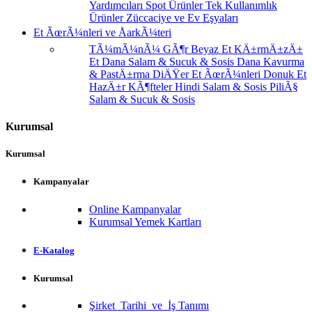
Yardımcıları
Spot Ürünler
Tek Kullanımlık
Ürünler
Züccaciye ve Ev Eşyaları
Et ÃœrÃ¼nleri ve ÅarkÃ¼teri
TÃ¼mÃ¼nÃ¼ GÃ¶r
Beyaz Et
KÄ±rmÄ±zÄ±
Et
Dana Salam & Sucuk & Sosis
Dana Kavurma
& PastÄ±rma
DiÄŸer Et ÃœrÃ¼nleri
Donuk Et
HazÄ±r KÃ¶fteler
Hindi Salam & Sosis
PiliÃ§
Salam & Sucuk & Sosis
Kurumsal
Kurumsal
Kampanyalar
Online Kampanyalar
Kurumsal Yemek Kartları
E-Katalog
Kurumsal
Şirket Tarihi ve İş Tanımı