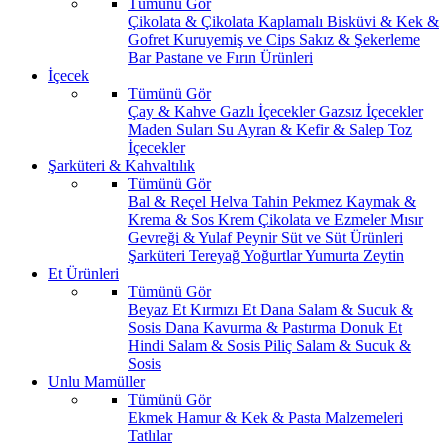
Tümünü Gör
Çikolata & Çikolata Kaplamalı
Bisküvi & Kek &
Gofret
Kuruyemiş ve Cips
Sakız & Şekerleme
Bar
Pastane ve Fırın Ürünleri
İçecek
Tümünü Gör
Çay & Kahve
Gazlı İçecekler
Gazsız İçecekler
Maden Suları
Su
Ayran & Kefir & Salep
Toz
İçecekler
Şarküteri & Kahvaltılık
Tümünü Gör
Bal & Reçel
Helva Tahin Pekmez
Kaymak &
Krema & Sos
Krem Çikolata ve Ezmeler
Mısır
Gevreği & Yulaf
Peynir
Süt ve Süt Ürünleri
Şarküteri
Tereyağ
Yoğurtlar
Yumurta
Zeytin
Et Ürünleri
Tümünü Gör
Beyaz Et
Kırmızı Et
Dana Salam & Sucuk &
Sosis
Dana Kavurma & Pastırma
Donuk Et
Hindi Salam & Sosis
Piliç Salam & Sucuk &
Sosis
Unlu Mamüller
Tümünü Gör
Ekmek
Hamur & Kek & Pasta Malzemeleri
Tatlılar