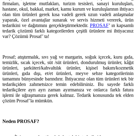
firmaları, işletme mutfakları, turizm tesisleri, sanayi kuruluşları,
hastane, okul, bakkal, market, kamu kurum ve kuruluşlarının ihtiyacı
olan tüm ürünleri gerek kısa vadeli gerek uzun vadeli anlaşmalar
yaparak, özel avantajlar sunarak ve servis hizmeti vererek, ürün
tedarikini ve dağıtımını gerçekleştirmektedir.
PROSAF
’ ın kapsamlı
tedarik çözümü farklı kategorilerden çeşitli ürünlere mi ihtiyacınız
var? Çözümü Prosaf’ ta!
Prosaf; atıştırmalık, sıvı yağ ve margarin, soğuk içecek, kuru gıda,
temizlik, sıcak içecek, süt /süt ürünleri, dondurulmuş ürünler, kâğıt
ürünleri, şarküteri/kahvaltılık ürünler, kişisel bakım/kozmetik
ürünleri, gıda dışı, et/et ürünleri, meyve sebze kategorilerinin
tamamını bünyesinde barındırır. İhtiyacınız olan tüm ürünleri tek bir
tedarikçiden zahmetsizce temin edebilirsiniz. Bu sayede farklı
tedarikçilere ayrı ayrı zaman ayırmanıza ve onlarca farklı fatura
işlemi ile uğraşmanıza gerek kalmaz. Tedarik konusunda tek elden
çözüm Prosaf’la mümkün.
Neden PROSAF?