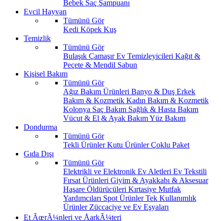
Bebek Saç Şampuanı
Evcil Hayvan
Tümünü Gör
Kedi
Köpek
Kuş
Temizlik
Tümünü Gör
Bulaşık
Çamaşır
Ev Temizleyicileri
Kağıt &
Peçete & Mendil
Sabun
Kişisel Bakım
Tümünü Gör
Ağız Bakım Ürünleri
Banyo & Duş
Erkek
Bakım & Kozmetik
Kadın Bakım & Kozmetik
Kolonya
Saç Bakım
Sağlık & Hasta Bakım
Vücut & El & Ayak Bakım
Yüz Bakım
Dondurma
Tümünü Gör
Tekli Ürünler
Kutu Ürünler
Çoklu Paket
Gıda Dışı
Tümünü Gör
Elektrikli ve Elektronik Ev Aletleri
Ev Tekstili
Fırsat Ürünleri
Giyim & Ayakkabı & Aksesuar
Haşare Öldürücüleri
Kırtasiye
Mutfak
Yardımcıları
Spot Ürünler
Tek Kullanımlık
Ürünler
Züccaciye ve Ev Eşyaları
Et ÃœrÃ¼nleri ve ÅarkÃ¼teri