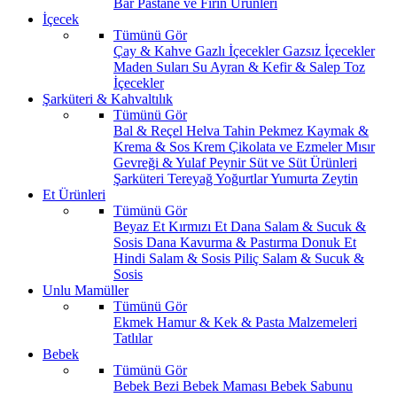
Bar
Pastane ve Fırın Ürünleri
İçecek
Tümünü Gör
Çay & Kahve
Gazlı İçecekler
Gazsız İçecekler
Maden Suları
Su
Ayran & Kefir & Salep
Toz
İçecekler
Şarküteri & Kahvaltılık
Tümünü Gör
Bal & Reçel
Helva Tahin Pekmez
Kaymak &
Krema & Sos
Krem Çikolata ve Ezmeler
Mısır
Gevreği & Yulaf
Peynir
Süt ve Süt Ürünleri
Şarküteri
Tereyağ
Yoğurtlar
Yumurta
Zeytin
Et Ürünleri
Tümünü Gör
Beyaz Et
Kırmızı Et
Dana Salam & Sucuk &
Sosis
Dana Kavurma & Pastırma
Donuk Et
Hindi Salam & Sosis
Piliç Salam & Sucuk &
Sosis
Unlu Mamüller
Tümünü Gör
Ekmek
Hamur & Kek & Pasta Malzemeleri
Tatlılar
Bebek
Tümünü Gör
Bebek Bezi
Bebek Maması
Bebek Sabunu