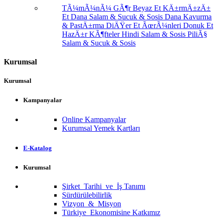
TÃ¼mÃ¼nÃ¼ GÃ¶r
Beyaz Et
KÄ±rmÄ±zÄ±
Et
Dana Salam & Sucuk & Sosis
Dana Kavurma
& PastÄ±rma
DiÄŸer Et ÃœrÃ¼nleri
Donuk Et
HazÄ±r KÃ¶fteler
Hindi Salam & Sosis
PiliÃ§
Salam & Sucuk & Sosis
Kurumsal
Kurumsal
Kampanyalar
Online Kampanyalar
Kurumsal Yemek Kartları
E-Katalog
Kurumsal
Şirket Tarihi ve İş Tanımı
Sürdürülebilirlik
Vizyon & Misyon
Türkiye Ekonomisine Katkımız