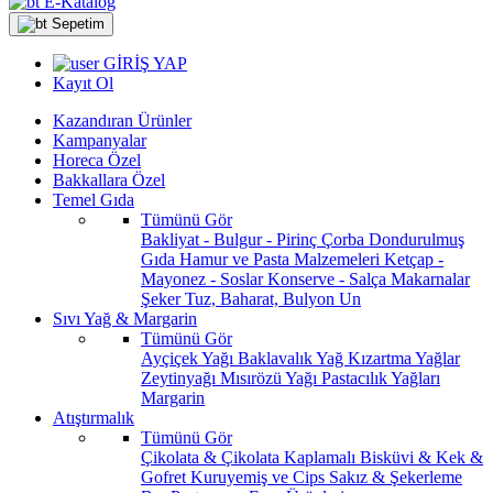
E-Katalog
Sepetim
GİRİŞ YAP
Kayıt Ol
Kazandıran Ürünler
Kampanyalar
Horeca Özel
Bakkallara Özel
Temel Gıda
Tümünü Gör
Bakliyat - Bulgur - Pirinç
Çorba
Dondurulmuş
Gıda
Hamur ve Pasta Malzemeleri
Ketçap -
Mayonez - Soslar
Konserve - Salça
Makarnalar
Şeker
Tuz, Baharat, Bulyon
Un
Sıvı Yağ & Margarin
Tümünü Gör
Ayçiçek Yağı
Baklavalık Yağ
Kızartma Yağlar
Zeytinyağı
Mısırözü Yağı
Pastacılık Yağları
Margarin
Atıştırmalık
Tümünü Gör
Çikolata & Çikolata Kaplamalı
Bisküvi & Kek &
Gofret
Kuruyemiş ve Cips
Sakız & Şekerleme