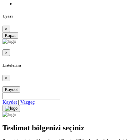
Uyarı
×
Kapat
×
Listelerim
×
Kaydet
Kaydet
|
Vazgeç
Teslimat bölgenizi seçiniz