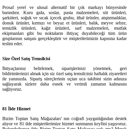
Prosaf yerel ve ulusal alternatif bir çok markayı bünyesinde
barındırır. Kuru gıda, soslar, pasta malzemeleri, süt ürünleri,
şarküteri, soğuk ve sıcak içecek grubu, ithal ürünler, atıştırmalıklar,
donuk ürünler, kırmızı ve beyaz et ürünleri, balık, meyve sebze,
temizlik ürünleri, kağıt ürünleri, sarf malzemeleri, mutfak
ekipmanları gibi bu noktaların ihtiyaç duyabileceği tüm ürün
gruplarının satışını gerçekleştirir ve müşterilerimizin kapısına kadar
teslim eder.
Size Özel Satış Temsilcisi
İhtiyaçlarınız belirlemek, siparişlerinizi yönetmek, geri
bildirimlerinizi almak için siz özel satış temsilciniz haftalık ziyaretleri
ile yanınızda. Sipariş süreçlerinin uçtan uca takibini sizin adınıza
sağlayarak sizlere daha esnek ve verimli zamanın kalmasını
sağlıyoruz.
81 İlde Hizmet
Bizim Toptan Satış Mağazaları’ nın coğrafi yaygınlığından destek
alıyor ve 81 ilde müşterilerimize hizmet sunmanın keyfini yaşıyoruz.
Bulunduğunuz ilde Bizim Toptan Satış Mağazası yok mu? Merak