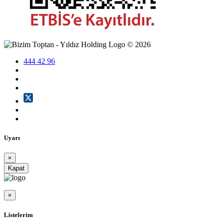
©
2026
444 42 96
Uyarı
×
Kapat
×
Listelerim