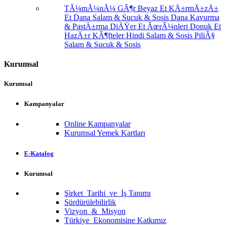
TÃ¼mÃ¼nÃ¼ GÃ¶r
Beyaz Et
KÄ±rmÄ±zÄ±
Et
Dana Salam & Sucuk & Sosis
Dana Kavurma
& PastÄ±rma
DiÄŸer Et ÃœrÃ¼nleri
Donuk Et
HazÄ±r KÃ¶fteler
Hindi Salam & Sosis
PiliÃ§
Salam & Sucuk & Sosis
Kurumsal
Kurumsal
Kampanyalar
Online Kampanyalar
Kurumsal Yemek Kartları
E-Katalog
Kurumsal
Şirket Tarihi ve İş Tanımı
Sürdürülebilirlik
Vizyon & Misyon
Türkiye Ekonomisine Katkımız