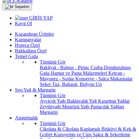
E-Katalog
Sepetim
GİRİŞ YAP
Kayıt Ol
Kazandıran Ürünler
Kampanyalar
Horeca Özel
Bakkallara Özel
Temel Gıda
Tümünü Gör
Bakliyat - Bulgur - Pirinç
Çorba
Dondurulmuş
Gıda
Hamur ve Pasta Malzemeleri
Ketçap -
Mayonez - Soslar
Konserve - Salça
Makarnalar
Şeker
Tuz, Baharat, Bulyon
Un
Sıvı Yağ & Margarin
Tümünü Gör
Ayçiçek Yağı
Baklavalık Yağ
Kızartma Yağlar
Zeytinyağı
Mısırözü Yağı
Pastacılık Yağları
Margarin
Atıştırmalık
Tümünü Gör
Çikolata & Çikolata Kaplamalı
Bisküvi & Kek &
Gofret
Kuruyemiş ve Cips
Sakız & Şekerleme