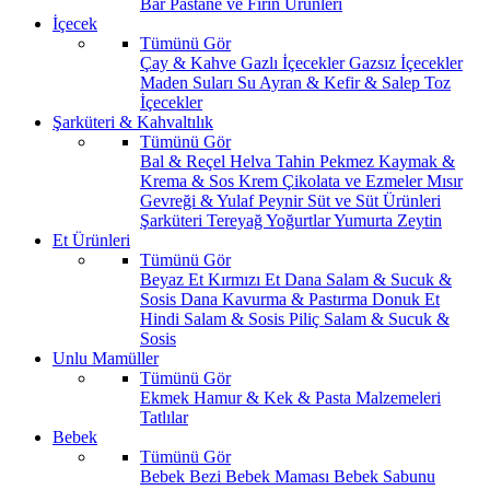
Bar
Pastane ve Fırın Ürünleri
İçecek
Tümünü Gör
Çay & Kahve
Gazlı İçecekler
Gazsız İçecekler
Maden Suları
Su
Ayran & Kefir & Salep
Toz
İçecekler
Şarküteri & Kahvaltılık
Tümünü Gör
Bal & Reçel
Helva Tahin Pekmez
Kaymak &
Krema & Sos
Krem Çikolata ve Ezmeler
Mısır
Gevreği & Yulaf
Peynir
Süt ve Süt Ürünleri
Şarküteri
Tereyağ
Yoğurtlar
Yumurta
Zeytin
Et Ürünleri
Tümünü Gör
Beyaz Et
Kırmızı Et
Dana Salam & Sucuk &
Sosis
Dana Kavurma & Pastırma
Donuk Et
Hindi Salam & Sosis
Piliç Salam & Sucuk &
Sosis
Unlu Mamüller
Tümünü Gör
Ekmek
Hamur & Kek & Pasta Malzemeleri
Tatlılar
Bebek
Tümünü Gör
Bebek Bezi
Bebek Maması
Bebek Sabunu