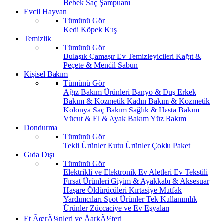
Bebek Saç Şampuanı
Evcil Hayvan
Tümünü Gör
Kedi
Köpek
Kuş
Temizlik
Tümünü Gör
Bulaşık
Çamaşır
Ev Temizleyicileri
Kağıt &
Peçete & Mendil
Sabun
Kişisel Bakım
Tümünü Gör
Ağız Bakım Ürünleri
Banyo & Duş
Erkek
Bakım & Kozmetik
Kadın Bakım & Kozmetik
Kolonya
Saç Bakım
Sağlık & Hasta Bakım
Vücut & El & Ayak Bakım
Yüz Bakım
Dondurma
Tümünü Gör
Tekli Ürünler
Kutu Ürünler
Çoklu Paket
Gıda Dışı
Tümünü Gör
Elektrikli ve Elektronik Ev Aletleri
Ev Tekstili
Fırsat Ürünleri
Giyim & Ayakkabı & Aksesuar
Haşare Öldürücüleri
Kırtasiye
Mutfak
Yardımcıları
Spot Ürünler
Tek Kullanımlık
Ürünler
Züccaciye ve Ev Eşyaları
Et ÃœrÃ¼nleri ve ÅarkÃ¼teri