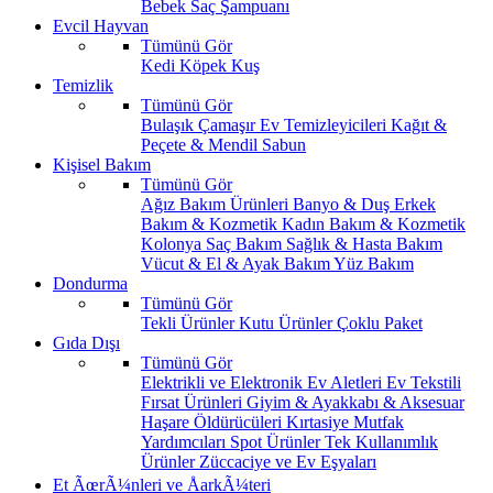
Bebek Saç Şampuanı
Evcil Hayvan
Tümünü Gör
Kedi
Köpek
Kuş
Temizlik
Tümünü Gör
Bulaşık
Çamaşır
Ev Temizleyicileri
Kağıt &
Peçete & Mendil
Sabun
Kişisel Bakım
Tümünü Gör
Ağız Bakım Ürünleri
Banyo & Duş
Erkek
Bakım & Kozmetik
Kadın Bakım & Kozmetik
Kolonya
Saç Bakım
Sağlık & Hasta Bakım
Vücut & El & Ayak Bakım
Yüz Bakım
Dondurma
Tümünü Gör
Tekli Ürünler
Kutu Ürünler
Çoklu Paket
Gıda Dışı
Tümünü Gör
Elektrikli ve Elektronik Ev Aletleri
Ev Tekstili
Fırsat Ürünleri
Giyim & Ayakkabı & Aksesuar
Haşare Öldürücüleri
Kırtasiye
Mutfak
Yardımcıları
Spot Ürünler
Tek Kullanımlık
Ürünler
Züccaciye ve Ev Eşyaları
Et ÃœrÃ¼nleri ve ÅarkÃ¼teri