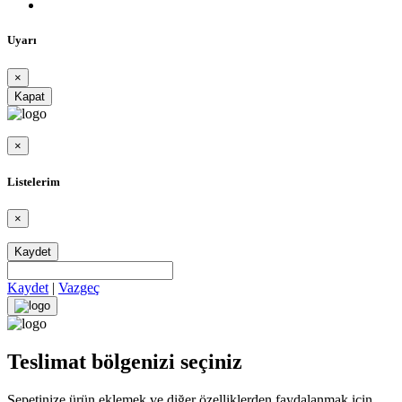
Uyarı
×
Kapat
×
Listelerim
×
Kaydet
Kaydet
|
Vazgeç
Teslimat bölgenizi seçiniz
Sepetinize ürün eklemek ve diğer özelliklerden faydalanmak için