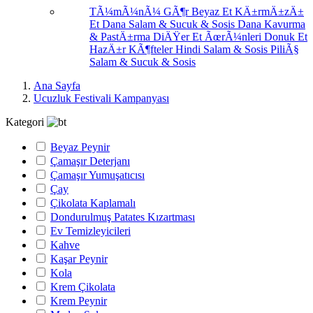
TÃ¼mÃ¼nÃ¼ GÃ¶r
Beyaz Et
KÄ±rmÄ±zÄ±
Et
Dana Salam & Sucuk & Sosis
Dana Kavurma
& PastÄ±rma
DiÄŸer Et ÃœrÃ¼nleri
Donuk Et
HazÄ±r KÃ¶fteler
Hindi Salam & Sosis
PiliÃ§
Salam & Sucuk & Sosis
Ana Sayfa
Ucuzluk Festivali Kampanyası
Kategori
Beyaz Peynir
Çamaşır Deterjanı
Çamaşır Yumuşatıcısı
Çay
Çikolata Kaplamalı
Dondurulmuş Patates Kızartması
Ev Temizleyicileri
Kahve
Kaşar Peynir
Kola
Krem Çikolata
Krem Peynir