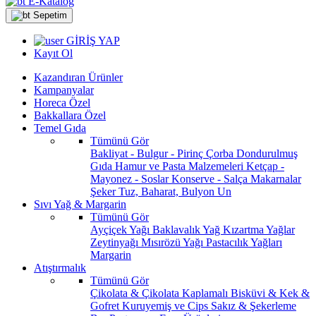
E-Katalog
Sepetim
GİRİŞ YAP
Kayıt Ol
Kazandıran Ürünler
Kampanyalar
Horeca Özel
Bakkallara Özel
Temel Gıda
Tümünü Gör
Bakliyat - Bulgur - Pirinç
Çorba
Dondurulmuş
Gıda
Hamur ve Pasta Malzemeleri
Ketçap -
Mayonez - Soslar
Konserve - Salça
Makarnalar
Şeker
Tuz, Baharat, Bulyon
Un
Sıvı Yağ & Margarin
Tümünü Gör
Ayçiçek Yağı
Baklavalık Yağ
Kızartma Yağlar
Zeytinyağı
Mısırözü Yağı
Pastacılık Yağları
Margarin
Atıştırmalık
Tümünü Gör
Çikolata & Çikolata Kaplamalı
Bisküvi & Kek &
Gofret
Kuruyemiş ve Cips
Sakız & Şekerleme