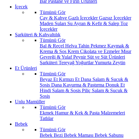
Bar
Pastane ve Fırın Ürünleri
İçecek
Tümünü Gör
Çay & Kahve
Gazlı İçecekler
Gazsız İçecekler
Maden Suları
Su
Ayran & Kefir & Salep
Toz
İçecekler
Şarküteri & Kahvaltılık
Tümünü Gör
Bal & Reçel
Helva Tahin Pekmez
Kaymak &
Krema & Sos
Krem Çikolata ve Ezmeler
Mısır
Gevreği & Yulaf
Peynir
Süt ve Süt Ürünleri
Şarküteri
Tereyağ
Yoğurtlar
Yumurta
Zeytin
Et Ürünleri
Tümünü Gör
Beyaz Et
Kırmızı Et
Dana Salam & Sucuk &
Sosis
Dana Kavurma & Pastırma
Donuk Et
Hindi Salam & Sosis
Piliç Salam & Sucuk &
Sosis
Unlu Mamüller
Tümünü Gör
Ekmek
Hamur & Kek & Pasta Malzemeleri
Tatlılar
Bebek
Tümünü Gör
Bebek Bezi
Bebek Maması
Bebek Sabunu