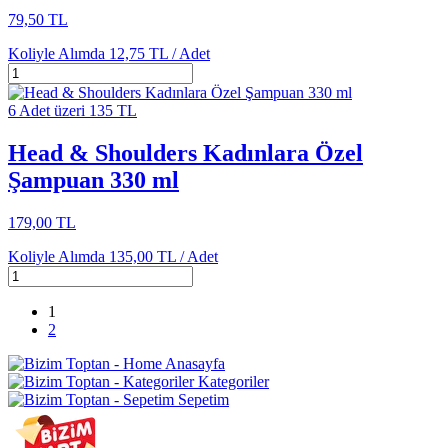
79,50 TL
Koliyle Alımda
12,75 TL /
Adet
6 Adet üzeri 135 TL
Head & Shoulders Kadınlara Özel
Şampuan 330 ml
179,00 TL
Koliyle Alımda
135,00 TL /
Adet
1
2
Anasayfa
Kategoriler
Sepetim