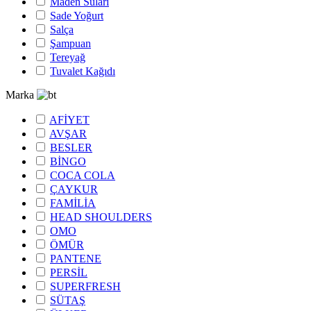
Maden Suları
Sade Yoğurt
Salça
Şampuan
Tereyağ
Tuvalet Kağıdı
Marka
AFİYET
AVŞAR
BESLER
BİNGO
COCA COLA
ÇAYKUR
FAMİLİA
HEAD SHOULDERS
OMO
ÖMÜR
PANTENE
PERSİL
SUPERFRESH
SÜTAŞ