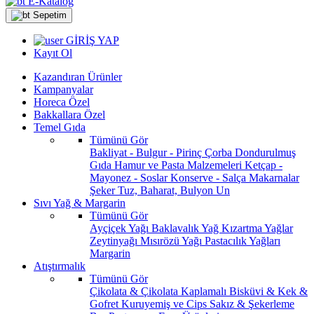
E-Katalog
Sepetim
GİRİŞ YAP
Kayıt Ol
Kazandıran Ürünler
Kampanyalar
Horeca Özel
Bakkallara Özel
Temel Gıda
Tümünü Gör
Bakliyat - Bulgur - Pirinç
Çorba
Dondurulmuş
Gıda
Hamur ve Pasta Malzemeleri
Ketçap -
Mayonez - Soslar
Konserve - Salça
Makarnalar
Şeker
Tuz, Baharat, Bulyon
Un
Sıvı Yağ & Margarin
Tümünü Gör
Ayçiçek Yağı
Baklavalık Yağ
Kızartma Yağlar
Zeytinyağı
Mısırözü Yağı
Pastacılık Yağları
Margarin
Atıştırmalık
Tümünü Gör
Çikolata & Çikolata Kaplamalı
Bisküvi & Kek &
Gofret
Kuruyemiş ve Cips
Sakız & Şekerleme