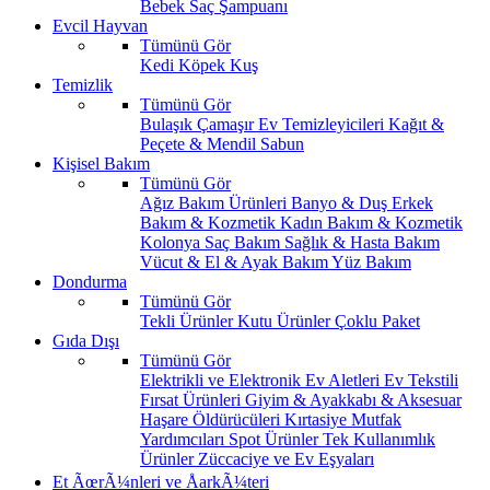
Bebek Saç Şampuanı
Evcil Hayvan
Tümünü Gör
Kedi
Köpek
Kuş
Temizlik
Tümünü Gör
Bulaşık
Çamaşır
Ev Temizleyicileri
Kağıt &
Peçete & Mendil
Sabun
Kişisel Bakım
Tümünü Gör
Ağız Bakım Ürünleri
Banyo & Duş
Erkek
Bakım & Kozmetik
Kadın Bakım & Kozmetik
Kolonya
Saç Bakım
Sağlık & Hasta Bakım
Vücut & El & Ayak Bakım
Yüz Bakım
Dondurma
Tümünü Gör
Tekli Ürünler
Kutu Ürünler
Çoklu Paket
Gıda Dışı
Tümünü Gör
Elektrikli ve Elektronik Ev Aletleri
Ev Tekstili
Fırsat Ürünleri
Giyim & Ayakkabı & Aksesuar
Haşare Öldürücüleri
Kırtasiye
Mutfak
Yardımcıları
Spot Ürünler
Tek Kullanımlık
Ürünler
Züccaciye ve Ev Eşyaları
Et ÃœrÃ¼nleri ve ÅarkÃ¼teri