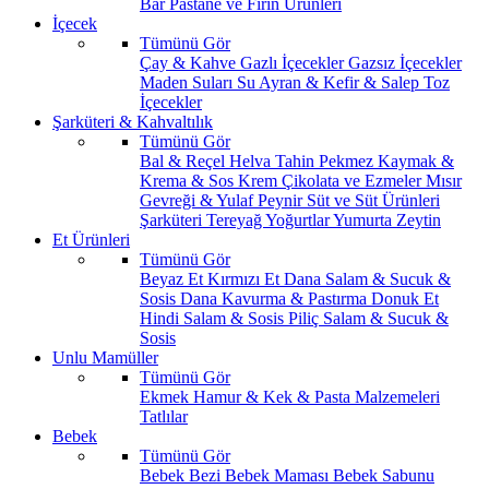
Bar
Pastane ve Fırın Ürünleri
İçecek
Tümünü Gör
Çay & Kahve
Gazlı İçecekler
Gazsız İçecekler
Maden Suları
Su
Ayran & Kefir & Salep
Toz
İçecekler
Şarküteri & Kahvaltılık
Tümünü Gör
Bal & Reçel
Helva Tahin Pekmez
Kaymak &
Krema & Sos
Krem Çikolata ve Ezmeler
Mısır
Gevreği & Yulaf
Peynir
Süt ve Süt Ürünleri
Şarküteri
Tereyağ
Yoğurtlar
Yumurta
Zeytin
Et Ürünleri
Tümünü Gör
Beyaz Et
Kırmızı Et
Dana Salam & Sucuk &
Sosis
Dana Kavurma & Pastırma
Donuk Et
Hindi Salam & Sosis
Piliç Salam & Sucuk &
Sosis
Unlu Mamüller
Tümünü Gör
Ekmek
Hamur & Kek & Pasta Malzemeleri
Tatlılar
Bebek
Tümünü Gör
Bebek Bezi
Bebek Maması
Bebek Sabunu