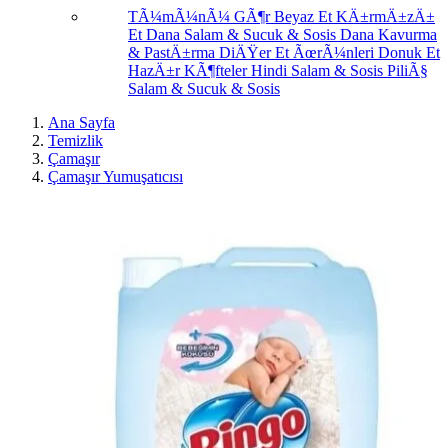
TÃ¼mÃ¼nÃ¼ GÃ¶r
Beyaz Et
KÄ±rmÄ±zÄ±
Et
Dana Salam & Sucuk & Sosis
Dana Kavurma
& PastÄ±rma
DiÄŸer Et ÃœrÃ¼nleri
Donuk Et
HazÄ±r KÃ¶fteler
Hindi Salam & Sosis
PiliÃ§
Salam & Sucuk & Sosis
Ana Sayfa
Temizlik
Çamaşır
Çamaşır Yumuşatıcısı