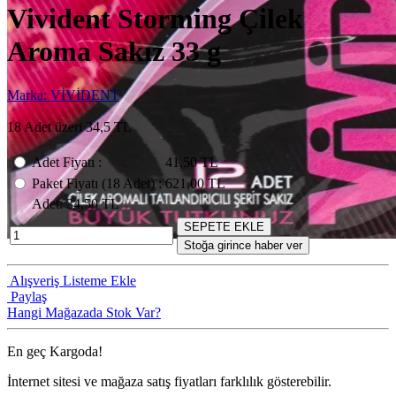
Vivident Storming Çilek
Aroma Sakız 33 g
Marka: VİVİDENT
18 Adet üzeri 34,5 TL
Adet Fiyatı
:
41,50 TL
Paket Fiyatı
(18
Adet
) :
621,00 TL
Adet
: 34,50 TL
SEPETE EKLE
Stoğa girince haber ver
Alışveriş Listeme Ekle
Paylaş
Hangi Mağazada Stok Var?
En geç
Kargoda!
İnternet sitesi ve mağaza satış fiyatları farklılık gösterebilir.