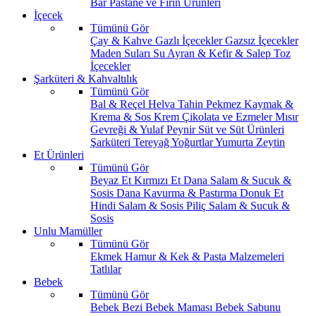
Bar
Pastane ve Fırın Ürünleri
İçecek
Tümünü Gör
Çay & Kahve
Gazlı İçecekler
Gazsız İçecekler
Maden Suları
Su
Ayran & Kefir & Salep
Toz
İçecekler
Şarküteri & Kahvaltılık
Tümünü Gör
Bal & Reçel
Helva Tahin Pekmez
Kaymak &
Krema & Sos
Krem Çikolata ve Ezmeler
Mısır
Gevreği & Yulaf
Peynir
Süt ve Süt Ürünleri
Şarküteri
Tereyağ
Yoğurtlar
Yumurta
Zeytin
Et Ürünleri
Tümünü Gör
Beyaz Et
Kırmızı Et
Dana Salam & Sucuk &
Sosis
Dana Kavurma & Pastırma
Donuk Et
Hindi Salam & Sosis
Piliç Salam & Sucuk &
Sosis
Unlu Mamüller
Tümünü Gör
Ekmek
Hamur & Kek & Pasta Malzemeleri
Tatlılar
Bebek
Tümünü Gör
Bebek Bezi
Bebek Maması
Bebek Sabunu