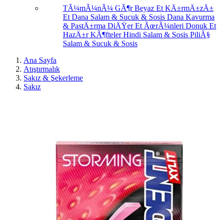
TÃ¼mÃ¼nÃ¼ GÃ¶r
Beyaz Et
KÄ±rmÄ±zÄ±
Et
Dana Salam & Sucuk & Sosis
Dana Kavurma
& PastÄ±rma
DiÄŸer Et ÃœrÃ¼nleri
Donuk Et
HazÄ±r KÃ¶fteler
Hindi Salam & Sosis
PiliÃ§
Salam & Sucuk & Sosis
Ana Sayfa
Atıştırmalık
Sakız & Şekerleme
Sakız