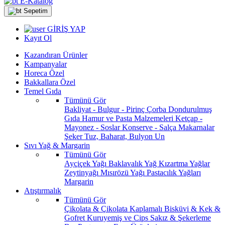
E-Katalog
Sepetim
GİRİŞ YAP
Kayıt Ol
Kazandıran Ürünler
Kampanyalar
Horeca Özel
Bakkallara Özel
Temel Gıda
Tümünü Gör
Bakliyat - Bulgur - Pirinç
Çorba
Dondurulmuş
Gıda
Hamur ve Pasta Malzemeleri
Ketçap -
Mayonez - Soslar
Konserve - Salça
Makarnalar
Şeker
Tuz, Baharat, Bulyon
Un
Sıvı Yağ & Margarin
Tümünü Gör
Ayçiçek Yağı
Baklavalık Yağ
Kızartma Yağlar
Zeytinyağı
Mısırözü Yağı
Pastacılık Yağları
Margarin
Atıştırmalık
Tümünü Gör
Çikolata & Çikolata Kaplamalı
Bisküvi & Kek &
Gofret
Kuruyemiş ve Cips
Sakız & Şekerleme