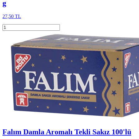
g
27,50 TL
Falım Damla Aromalı Tekli Sakız 100'lü