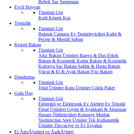
Bebek Saç Şampuanı
Evcil Hayvan
Tümünü Gör
Kedi
Köpek
Kuş
Temizlik
Tümünü Gör
Bulaşık
Çamaşır
Ev Temizleyicileri
Kağıt &
Peçete & Mendil
Sabun
Kişisel Bakım
Tümünü Gör
Ağız Bakım Ürünleri
Banyo & Duş
Erkek
Bakım & Kozmetik
Kadın Bakım & Kozmetik
Kolonya
Saç Bakım
Sağlık & Hasta Bakım
Vücut & El & Ayak Bakım
Yüz Bakım
Dondurma
Tümünü Gör
Tekli Ürünler
Kutu Ürünler
Çoklu Paket
Gıda Dışı
Tümünü Gör
Elektrikli ve Elektronik Ev Aletleri
Ev Tekstili
Fırsat Ürünleri
Giyim & Ayakkabı & Aksesuar
Haşare Öldürücüleri
Kırtasiye
Mutfak
Yardımcıları
Spot Ürünler
Tek Kullanımlık
Ürünler
Züccaciye ve Ev Eşyaları
Et ÃœrÃ¼nleri ve ÅarkÃ¼teri