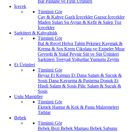
Bar
Pastane ve Fırın Ürünleri
İçecek
Tümünü Gör
Çay & Kahve
Gazlı İçecekler
Gazsız İçecekler
Maden Suları
Su
Ayran & Kefir & Salep
Toz
İçecekler
Şarküteri & Kahvaltılık
Tümünü Gör
Bal & Reçel
Helva Tahin Pekmez
Kaymak &
Krema & Sos
Krem Çikolata ve Ezmeler
Mısır
Gevreği & Yulaf
Peynir
Süt ve Süt Ürünleri
Şarküteri
Tereyağ
Yoğurtlar
Yumurta
Zeytin
Et Ürünleri
Tümünü Gör
Beyaz Et
Kırmızı Et
Dana Salam & Sucuk &
Sosis
Dana Kavurma & Pastırma
Donuk Et
Hindi Salam & Sosis
Piliç Salam & Sucuk &
Sosis
Unlu Mamüller
Tümünü Gör
Ekmek
Hamur & Kek & Pasta Malzemeleri
Tatlılar
Bebek
Tümünü Gör
Bebek Bezi
Bebek Maması
Bebek Sabunu