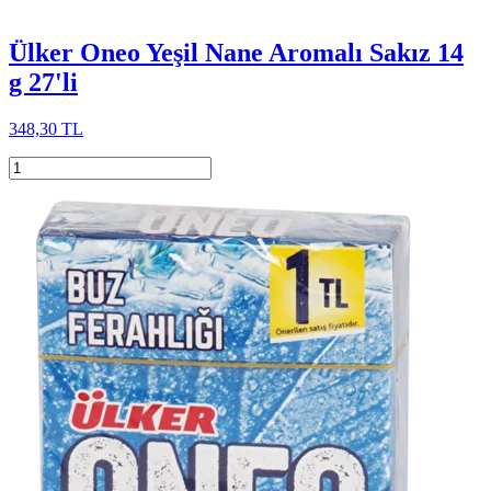
Ülker Oneo Yeşil Nane Aromalı Sakız 14
g 27'li
348,30 TL