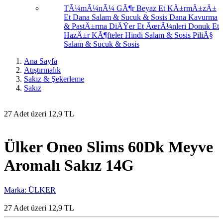
TÃ¼mÃ¼nÃ¼ GÃ¶r
Beyaz Et
KÄ±rmÄ±zÄ±
Et
Dana Salam & Sucuk & Sosis
Dana Kavurma
& PastÄ±rma
DiÄŸer Et ÃœrÃ¼nleri
Donuk Et
HazÄ±r KÃ¶fteler
Hindi Salam & Sosis
PiliÃ§
Salam & Sucuk & Sosis
Ana Sayfa
Atıştırmalık
Sakız & Şekerleme
Sakız
27 Adet üzeri 12,9 TL
Ülker Oneo Slims 60Dk Meyve
Aromalı Sakız 14G
Marka: ÜLKER
27 Adet üzeri 12,9 TL