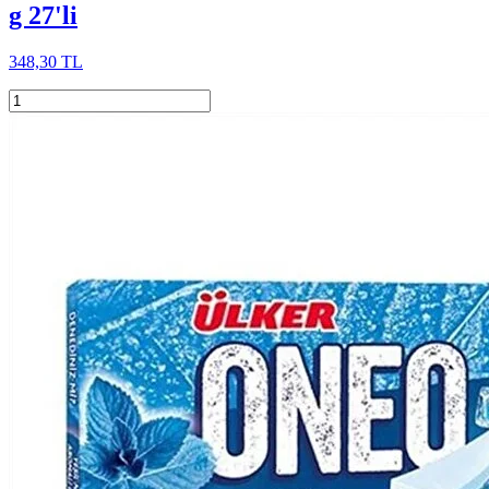
g 27'li
348,30 TL