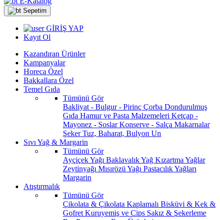
E-Katalog
Sepetim
GİRİŞ YAP
Kayıt Ol
Kazandıran Ürünler
Kampanyalar
Horeca Özel
Bakkallara Özel
Temel Gıda
Tümünü Gör
Bakliyat - Bulgur - Pirinç
Çorba
Dondurulmuş
Gıda
Hamur ve Pasta Malzemeleri
Ketçap -
Mayonez - Soslar
Konserve - Salça
Makarnalar
Şeker
Tuz, Baharat, Bulyon
Un
Sıvı Yağ & Margarin
Tümünü Gör
Ayçiçek Yağı
Baklavalık Yağ
Kızartma Yağlar
Zeytinyağı
Mısırözü Yağı
Pastacılık Yağları
Margarin
Atıştırmalık
Tümünü Gör
Çikolata & Çikolata Kaplamalı
Bisküvi & Kek &
Gofret
Kuruyemiş ve Cips
Sakız & Şekerleme