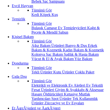
Bebek Saç Şampuanı
Evcil Hayvan
Tümünü Gör
Kedi
Köpek
Kuş
Temizlik
Tümünü Gör
Bulaşık
Çamaşır
Ev Temizleyicileri
Kağıt &
Peçete & Mendil
Sabun
Kişisel Bakım
Tümünü Gör
Ağız Bakım Ürünleri
Banyo & Duş
Erkek
Bakım & Kozmetik
Kadın Bakım & Kozmetik
Kolonya
Saç Bakım
Sağlık & Hasta Bakım
Vücut & El & Ayak Bakım
Yüz Bakım
Dondurma
Tümünü Gör
Tekli Ürünler
Kutu Ürünler
Çoklu Paket
Gıda Dışı
Tümünü Gör
Elektrikli ve Elektronik Ev Aletleri
Ev Tekstili
Fırsat Ürünleri
Giyim & Ayakkabı & Aksesuar
Haşare Öldürücüleri
Kırtasiye
Mutfak
Yardımcıları
Spot Ürünler
Tek Kullanımlık
Ürünler
Züccaciye ve Ev Eşyaları
Et ÃœrÃ¼nleri ve ÅarkÃ¼teri