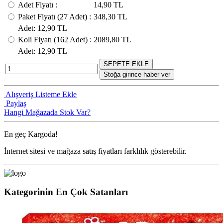
Adet Fiyatı
:
14,90 TL
Paket Fiyatı
(27
Adet
) :
348,30 TL
Adet
: 12,90 TL
Koli Fiyatı
(162
Adet
) :
2089,80 TL
Adet
: 12,90 TL
SEPETE EKLE
Stoğa girince haber ver
Alışveriş Listeme Ekle
Paylaş
Hangi Mağazada Stok Var?
En geç
Kargoda!
İnternet sitesi ve mağaza satış fiyatları farklılık gösterebilir.
Kategorinin En Çok Satanları