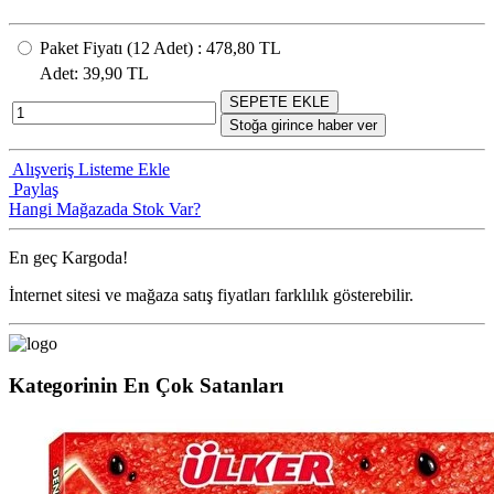
Paket Fiyatı
(12
Adet
) :
478,80 TL
Adet
: 39,90 TL
SEPETE EKLE
Stoğa girince haber ver
Alışveriş Listeme Ekle
Paylaş
Hangi Mağazada Stok Var?
En geç
Kargoda!
İnternet sitesi ve mağaza satış fiyatları farklılık gösterebilir.
Kategorinin En Çok Satanları