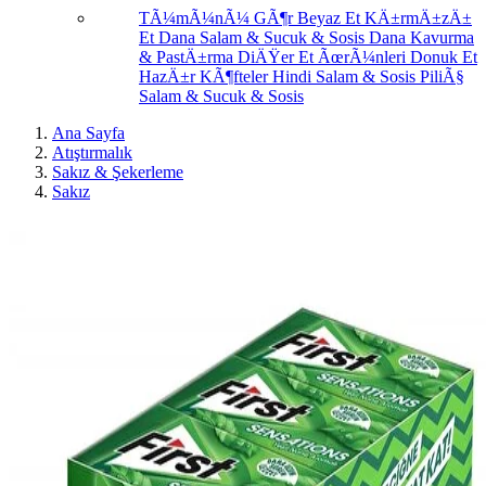
TÃ¼mÃ¼nÃ¼ GÃ¶r
Beyaz Et
KÄ±rmÄ±zÄ±
Et
Dana Salam & Sucuk & Sosis
Dana Kavurma
& PastÄ±rma
DiÄŸer Et ÃœrÃ¼nleri
Donuk Et
HazÄ±r KÃ¶fteler
Hindi Salam & Sosis
PiliÃ§
Salam & Sucuk & Sosis
Ana Sayfa
Atıştırmalık
Sakız & Şekerleme
Sakız