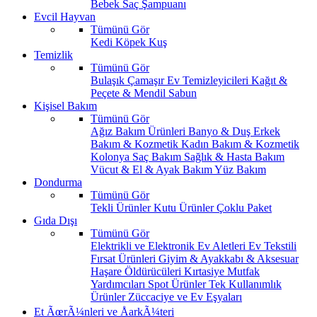
Bebek Saç Şampuanı
Evcil Hayvan
Tümünü Gör
Kedi
Köpek
Kuş
Temizlik
Tümünü Gör
Bulaşık
Çamaşır
Ev Temizleyicileri
Kağıt &
Peçete & Mendil
Sabun
Kişisel Bakım
Tümünü Gör
Ağız Bakım Ürünleri
Banyo & Duş
Erkek
Bakım & Kozmetik
Kadın Bakım & Kozmetik
Kolonya
Saç Bakım
Sağlık & Hasta Bakım
Vücut & El & Ayak Bakım
Yüz Bakım
Dondurma
Tümünü Gör
Tekli Ürünler
Kutu Ürünler
Çoklu Paket
Gıda Dışı
Tümünü Gör
Elektrikli ve Elektronik Ev Aletleri
Ev Tekstili
Fırsat Ürünleri
Giyim & Ayakkabı & Aksesuar
Haşare Öldürücüleri
Kırtasiye
Mutfak
Yardımcıları
Spot Ürünler
Tek Kullanımlık
Ürünler
Züccaciye ve Ev Eşyaları
Et ÃœrÃ¼nleri ve ÅarkÃ¼teri