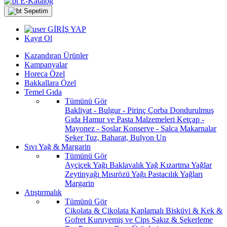
E-Katalog
Sepetim
GİRİŞ YAP
Kayıt Ol
Kazandıran Ürünler
Kampanyalar
Horeca Özel
Bakkallara Özel
Temel Gıda
Tümünü Gör
Bakliyat - Bulgur - Pirinç
Çorba
Dondurulmuş
Gıda
Hamur ve Pasta Malzemeleri
Ketçap -
Mayonez - Soslar
Konserve - Salça
Makarnalar
Şeker
Tuz, Baharat, Bulyon
Un
Sıvı Yağ & Margarin
Tümünü Gör
Ayçiçek Yağı
Baklavalık Yağ
Kızartma Yağlar
Zeytinyağı
Mısırözü Yağı
Pastacılık Yağları
Margarin
Atıştırmalık
Tümünü Gör
Çikolata & Çikolata Kaplamalı
Bisküvi & Kek &
Gofret
Kuruyemiş ve Cips
Sakız & Şekerleme