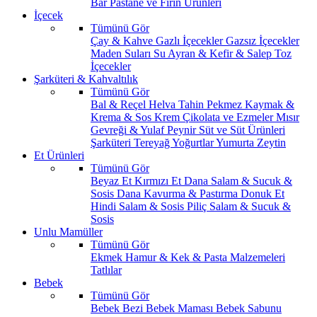
Bar
Pastane ve Fırın Ürünleri
İçecek
Tümünü Gör
Çay & Kahve
Gazlı İçecekler
Gazsız İçecekler
Maden Suları
Su
Ayran & Kefir & Salep
Toz
İçecekler
Şarküteri & Kahvaltılık
Tümünü Gör
Bal & Reçel
Helva Tahin Pekmez
Kaymak &
Krema & Sos
Krem Çikolata ve Ezmeler
Mısır
Gevreği & Yulaf
Peynir
Süt ve Süt Ürünleri
Şarküteri
Tereyağ
Yoğurtlar
Yumurta
Zeytin
Et Ürünleri
Tümünü Gör
Beyaz Et
Kırmızı Et
Dana Salam & Sucuk &
Sosis
Dana Kavurma & Pastırma
Donuk Et
Hindi Salam & Sosis
Piliç Salam & Sucuk &
Sosis
Unlu Mamüller
Tümünü Gör
Ekmek
Hamur & Kek & Pasta Malzemeleri
Tatlılar
Bebek
Tümünü Gör
Bebek Bezi
Bebek Maması
Bebek Sabunu