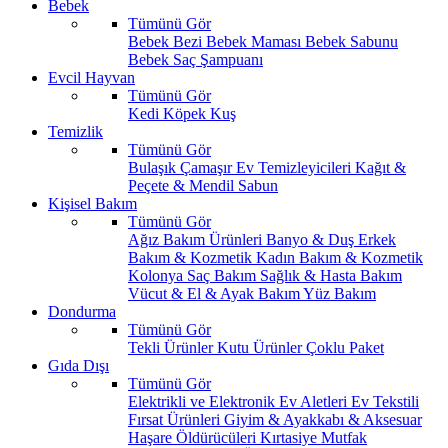
Bebek
Tümünü Gör
Bebek Bezi
Bebek Maması
Bebek Sabunu
Bebek Saç Şampuanı
Evcil Hayvan
Tümünü Gör
Kedi
Köpek
Kuş
Temizlik
Tümünü Gör
Bulaşık
Çamaşır
Ev Temizleyicileri
Kağıt &
Peçete & Mendil
Sabun
Kişisel Bakım
Tümünü Gör
Ağız Bakım Ürünleri
Banyo & Duş
Erkek
Bakım & Kozmetik
Kadın Bakım & Kozmetik
Kolonya
Saç Bakım
Sağlık & Hasta Bakım
Vücut & El & Ayak Bakım
Yüz Bakım
Dondurma
Tümünü Gör
Tekli Ürünler
Kutu Ürünler
Çoklu Paket
Gıda Dışı
Tümünü Gör
Elektrikli ve Elektronik Ev Aletleri
Ev Tekstili
Fırsat Ürünleri
Giyim & Ayakkabı & Aksesuar
Haşare Öldürücüleri
Kırtasiye
Mutfak