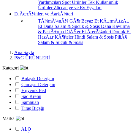
Yardımcıları
Spot Ürünler
Tek Kullanımlık
Ürünler
Züccaciye ve Ev Eşyaları
Et ÃœrÃ¼nleri ve ÅarkÃ¼teri
TÃ¼mÃ¼nÃ¼ GÃ¶r
Beyaz Et
KÄ±rmÄ±zÄ±
Et
Dana Salam & Sucuk & Sosis
Dana Kavurma
& PastÄ±rma
DiÄŸer Et ÃœrÃ¼nleri
Donuk Et
HazÄ±r KÃ¶fteler
Hindi Salam & Sosis
PiliÃ§
Salam & Sucuk & Sosis
Ana Sayfa
P&G ÜRÜNLERİ
Kategori
Bulaşık Deterjanı
Çamaşır Deterjanı
Hijyenik Ped
Saç Kremi
Şampuan
Tıraş Bıçağı
Marka
ALO