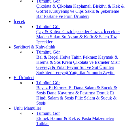
Tümünü Gör
Çikolata & Çikolata Kaplamalı
Bisküvi & Kek &
Gofret
Kuruyemiş ve Cips
Sakız & Şekerleme
Bar
Pastane ve Fırın Ürünleri
İçecek
Tümünü Gör
Çay & Kahve
Gazlı İçecekler
Gazsız İçecekler
Maden Suları
Su
Ayran & Kefir & Salep
Toz
İçecekler
Şarküteri & Kahvaltılık
Tümünü Gör
Bal & Reçel
Helva Tahin Pekmez
Kaymak &
Krema & Sos
Krem Çikolata ve Ezmeler
Mısır
Gevreği & Yulaf
Peynir
Süt ve Süt Ürünleri
Şarküteri
Tereyağ
Yoğurtlar
Yumurta
Zeytin
Et Ürünleri
Tümünü Gör
Beyaz Et
Kırmızı Et
Dana Salam & Sucuk &
Sosis
Dana Kavurma & Pastırma
Donuk Et
Hindi Salam & Sosis
Piliç Salam & Sucuk &
Sosis
Unlu Mamüller
Tümünü Gör
Ekmek
Hamur & Kek & Pasta Malzemeleri
Tatlılar