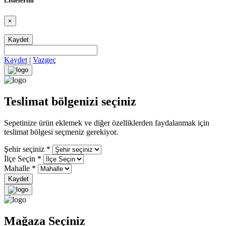
Listelerim
×
Kaydet
Kaydet
|
Vazgeç
Teslimat bölgenizi seçiniz
Sepetinize ürün eklemek ve diğer özelliklerden faydalanmak için
teslimat bölgesi seçmeniz gerekiyor.
Şehir seçiniz
*
İlçe Seçin
*
Mahalle
*
Kaydet
Mağaza Seçiniz