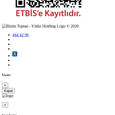
©
2026
444 42 96
Uyarı
×
Kapat
×