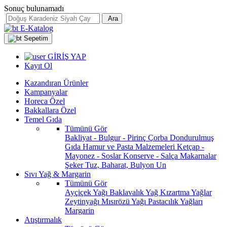
Sonuç bulunamadı
Ara
E-Katalog
Sepetim
GİRİŞ YAP
Kayıt Ol
Kazandıran Ürünler
Kampanyalar
Horeca Özel
Bakkallara Özel
Temel Gıda
Tümünü Gör
Bakliyat - Bulgur - Pirinç
Çorba
Dondurulmuş
Gıda
Hamur ve Pasta Malzemeleri
Ketçap -
Mayonez - Soslar
Konserve - Salça
Makarnalar
Şeker
Tuz, Baharat, Bulyon
Un
Sıvı Yağ & Margarin
Tümünü Gör
Ayçiçek Yağı
Baklavalık Yağ
Kızartma Yağlar
Zeytinyağı
Mısırözü Yağı
Pastacılık Yağları
Margarin
Atıştırmalık