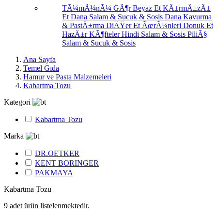
TÃ¼mÃ¼nÃ¼ GÃ¶r
Beyaz Et
KÄ±rmÄ±zÄ±
Et
Dana Salam & Sucuk & Sosis
Dana Kavurma
& PastÄ±rma
DiÄŸer Et ÃœrÃ¼nleri
Donuk Et
HazÄ±r KÃ¶fteler
Hindi Salam & Sosis
PiliÃ§
Salam & Sucuk & Sosis
Ana Sayfa
Temel Gıda
Hamur ve Pasta Malzemeleri
Kabartma Tozu
Kategori
Kabartma Tozu
Marka
DR.OETKER
KENT BORINGER
PAKMAYA
Kabartma Tozu
9
adet ürün listelenmektedir.