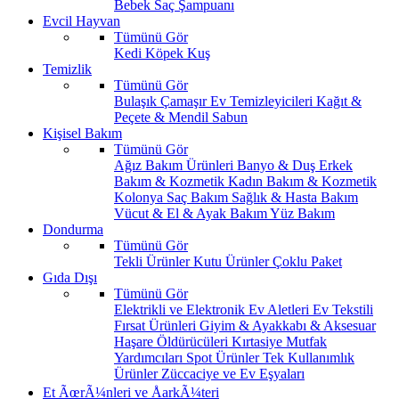
Bebek Saç Şampuanı
Evcil Hayvan
Tümünü Gör
Kedi
Köpek
Kuş
Temizlik
Tümünü Gör
Bulaşık
Çamaşır
Ev Temizleyicileri
Kağıt &
Peçete & Mendil
Sabun
Kişisel Bakım
Tümünü Gör
Ağız Bakım Ürünleri
Banyo & Duş
Erkek
Bakım & Kozmetik
Kadın Bakım & Kozmetik
Kolonya
Saç Bakım
Sağlık & Hasta Bakım
Vücut & El & Ayak Bakım
Yüz Bakım
Dondurma
Tümünü Gör
Tekli Ürünler
Kutu Ürünler
Çoklu Paket
Gıda Dışı
Tümünü Gör
Elektrikli ve Elektronik Ev Aletleri
Ev Tekstili
Fırsat Ürünleri
Giyim & Ayakkabı & Aksesuar
Haşare Öldürücüleri
Kırtasiye
Mutfak
Yardımcıları
Spot Ürünler
Tek Kullanımlık
Ürünler
Züccaciye ve Ev Eşyaları
Et ÃœrÃ¼nleri ve ÅarkÃ¼teri