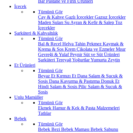
Bar
Pastane ve Fırın Ürünleri
İçecek
Tümünü Gör
Çay & Kahve
Gazlı İçecekler
Gazsız İçecekler
Maden Suları
Su
Ayran & Kefir & Salep
Toz
İçecekler
Şarküteri & Kahvaltılık
Tümünü Gör
Bal & Reçel
Helva Tahin Pekmez
Kaymak &
Krema & Sos
Krem Çikolata ve Ezmeler
Mısır
Gevreği & Yulaf
Peynir
Süt ve Süt Ürünleri
Şarküteri
Tereyağ
Yoğurtlar
Yumurta
Zeytin
Et Ürünleri
Tümünü Gör
Beyaz Et
Kırmızı Et
Dana Salam & Sucuk &
Sosis
Dana Kavurma & Pastırma
Donuk Et
Hindi Salam & Sosis
Piliç Salam & Sucuk &
Sosis
Unlu Mamüller
Tümünü Gör
Ekmek
Hamur & Kek & Pasta Malzemeleri
Tatlılar
Bebek
Tümünü Gör
Bebek Bezi
Bebek Maması
Bebek Sabunu