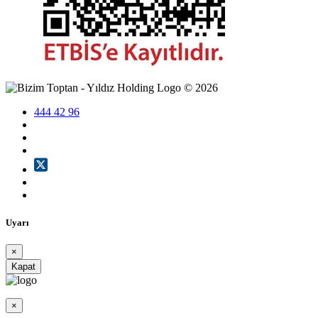
©
2026
444 42 96
Uyarı
×
Kapat
×