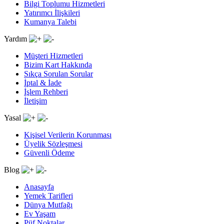
Bilgi Toplumu Hizmetleri
Yatırımcı İlişkileri
Kumanya Talebi
Yardım
Müşteri Hizmetleri
Bizim Kart Hakkında
Sıkça Sorulan Sorular
İptal & İade
İşlem Rehberi
İletişim
Yasal
Kişisel Verilerin Korunması
Üyelik Sözleşmesi
Güvenli Ödeme
Blog
Anasayfa
Yemek Tarifleri
Dünya Mutfağı
Ev Yaşam
Püf Noktalar