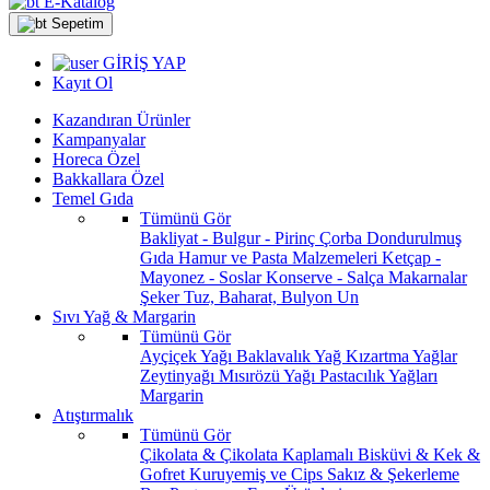
E-Katalog
Sepetim
GİRİŞ YAP
Kayıt Ol
Kazandıran Ürünler
Kampanyalar
Horeca Özel
Bakkallara Özel
Temel Gıda
Tümünü Gör
Bakliyat - Bulgur - Pirinç
Çorba
Dondurulmuş
Gıda
Hamur ve Pasta Malzemeleri
Ketçap -
Mayonez - Soslar
Konserve - Salça
Makarnalar
Şeker
Tuz, Baharat, Bulyon
Un
Sıvı Yağ & Margarin
Tümünü Gör
Ayçiçek Yağı
Baklavalık Yağ
Kızartma Yağlar
Zeytinyağı
Mısırözü Yağı
Pastacılık Yağları
Margarin
Atıştırmalık
Tümünü Gör
Çikolata & Çikolata Kaplamalı
Bisküvi & Kek &
Gofret
Kuruyemiş ve Cips
Sakız & Şekerleme