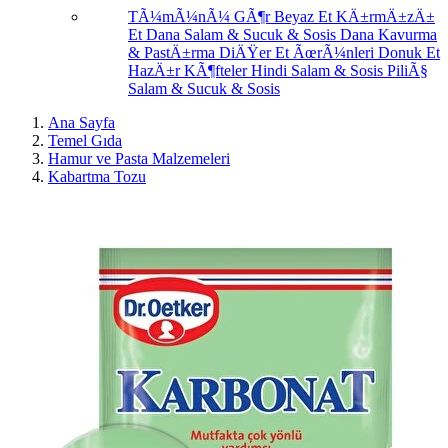
TÃ¼mÃ¼nÃ¼ GÃ¶r
Beyaz Et
KÄ±rmÄ±zÄ±
Et
Dana Salam & Sucuk & Sosis
Dana Kavurma
& PastÄ±rma
DiÄŸer Et ÃœrÃ¼nleri
Donuk Et
HazÄ±r KÃ¶fteler
Hindi Salam & Sosis
PiliÃ§
Salam & Sucuk & Sosis
Ana Sayfa
Temel Gıda
Hamur ve Pasta Malzemeleri
Kabartma Tozu