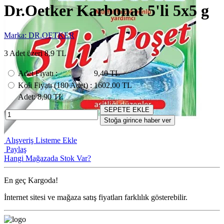
Dr.Oetker Karbonat 5'li 5x5 g
Marka: DR.OETKER
3 Adet üzeri 8,9 TL
Adet Fiyatı
:
9,40 TL
Koli Fiyatı
(180
Adet
) :
1602,00 TL
Adet
: 8,90 TL
SEPETE EKLE
Stoğa girince haber ver
Alışveriş Listeme Ekle
Paylaş
Hangi Mağazada Stok Var?
En geç
Kargoda!
İnternet sitesi ve mağaza satış fiyatları farklılık gösterebilir.