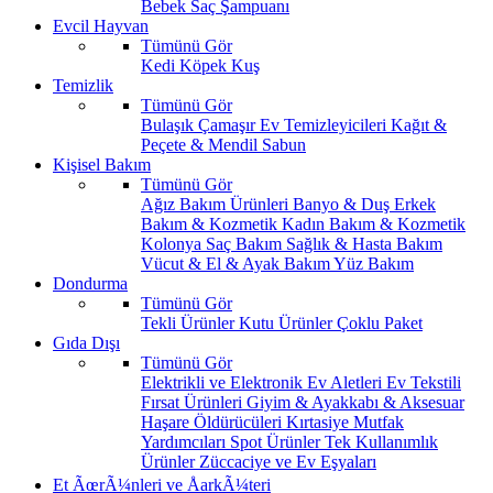
Bebek Saç Şampuanı
Evcil Hayvan
Tümünü Gör
Kedi
Köpek
Kuş
Temizlik
Tümünü Gör
Bulaşık
Çamaşır
Ev Temizleyicileri
Kağıt &
Peçete & Mendil
Sabun
Kişisel Bakım
Tümünü Gör
Ağız Bakım Ürünleri
Banyo & Duş
Erkek
Bakım & Kozmetik
Kadın Bakım & Kozmetik
Kolonya
Saç Bakım
Sağlık & Hasta Bakım
Vücut & El & Ayak Bakım
Yüz Bakım
Dondurma
Tümünü Gör
Tekli Ürünler
Kutu Ürünler
Çoklu Paket
Gıda Dışı
Tümünü Gör
Elektrikli ve Elektronik Ev Aletleri
Ev Tekstili
Fırsat Ürünleri
Giyim & Ayakkabı & Aksesuar
Haşare Öldürücüleri
Kırtasiye
Mutfak
Yardımcıları
Spot Ürünler
Tek Kullanımlık
Ürünler
Züccaciye ve Ev Eşyaları
Et ÃœrÃ¼nleri ve ÅarkÃ¼teri