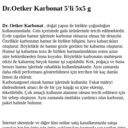
Dr.Oetker Karbonat 5'li 5x5 g
Dr. Oetker Karbonat
, doğal yapısı ile birlikte çoğunluğun
kullanımındadır. Gün içerisinde gıda ürünlerinde tercih edilmektedir.
Evde yapılan hamur işlerinde karbonat olmazsa olmaz bir detaydır.
Özellikle karbonatın hamur ile birlikte bilişimi, hava kabarcıkları
oluşturur. Böylelikle de hamur gözle görülen bir kabarma oluşturur.
Hamur işi kabartma tozu ile birlikte harmanlandıktan sonra uzun
süre bekletilmeden fırına koyulur. Böylelikle karbonatın muhteşem
etkisi ile kabarmış birçok hamur işi yapılabilir. Kek, poğaça ve buna
benzer hamur işlerinde rahatlıkla kullanılmaktadır. Aynı zamanda
daha etkili performans gösterebilmesi için tercihen bir kaç damla
limon da eklenir.
Karbonatgenel olarak hamur işlerinde kullanılır. Fakat mideyi
dinlendirmek amacı ile de bir çay kaşığı su içine eklenip,
tüketilebilir. Çok amaçlı kullanım alanının olması tercih edilmesi için
bir sebep oluşturur. Aynı zamanda mutfakta yardımcı olan karbonat,
paket halinde bulunur.
İnternet sitemizde ve diğer tüm online satış kanallarımızda satışa
sunulan her bir ürün için ürün açıklamaları kısmında yer verilen ürün