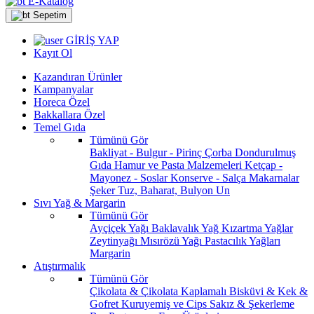
E-Katalog
Sepetim
GİRİŞ YAP
Kayıt Ol
Kazandıran Ürünler
Kampanyalar
Horeca Özel
Bakkallara Özel
Temel Gıda
Tümünü Gör
Bakliyat - Bulgur - Pirinç
Çorba
Dondurulmuş
Gıda
Hamur ve Pasta Malzemeleri
Ketçap -
Mayonez - Soslar
Konserve - Salça
Makarnalar
Şeker
Tuz, Baharat, Bulyon
Un
Sıvı Yağ & Margarin
Tümünü Gör
Ayçiçek Yağı
Baklavalık Yağ
Kızartma Yağlar
Zeytinyağı
Mısırözü Yağı
Pastacılık Yağları
Margarin
Atıştırmalık
Tümünü Gör
Çikolata & Çikolata Kaplamalı
Bisküvi & Kek &
Gofret
Kuruyemiş ve Cips
Sakız & Şekerleme