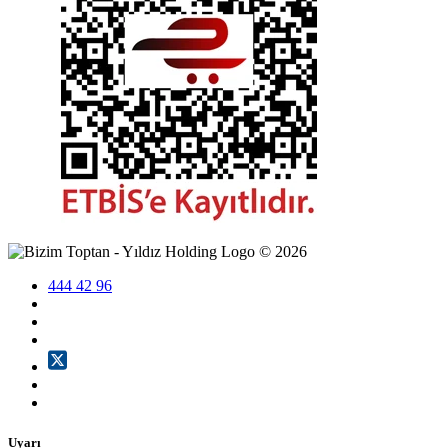
©
2026
444 42 96
Uyarı