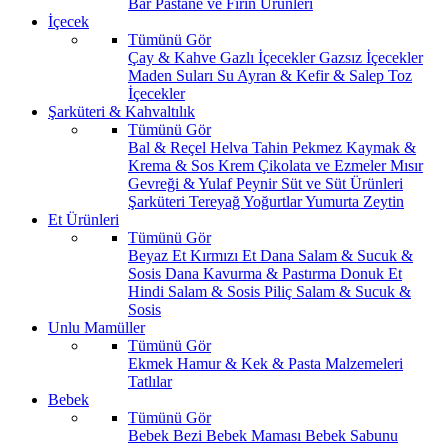
Bar
Pastane ve Fırın Ürünleri
İçecek
Tümünü Gör
Çay & Kahve
Gazlı İçecekler
Gazsız İçecekler
Maden Suları
Su
Ayran & Kefir & Salep
Toz
İçecekler
Şarküteri & Kahvaltılık
Tümünü Gör
Bal & Reçel
Helva Tahin Pekmez
Kaymak &
Krema & Sos
Krem Çikolata ve Ezmeler
Mısır
Gevreği & Yulaf
Peynir
Süt ve Süt Ürünleri
Şarküteri
Tereyağ
Yoğurtlar
Yumurta
Zeytin
Et Ürünleri
Tümünü Gör
Beyaz Et
Kırmızı Et
Dana Salam & Sucuk &
Sosis
Dana Kavurma & Pastırma
Donuk Et
Hindi Salam & Sosis
Piliç Salam & Sucuk &
Sosis
Unlu Mamüller
Tümünü Gör
Ekmek
Hamur & Kek & Pasta Malzemeleri
Tatlılar
Bebek
Tümünü Gör
Bebek Bezi
Bebek Maması
Bebek Sabunu