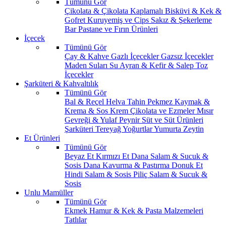
Tümünü Gör
Çikolata & Çikolata Kaplamalı
Bisküvi & Kek &
Gofret
Kuruyemiş ve Cips
Sakız & Şekerleme
Bar
Pastane ve Fırın Ürünleri
İçecek
Tümünü Gör
Çay & Kahve
Gazlı İçecekler
Gazsız İçecekler
Maden Suları
Su
Ayran & Kefir & Salep
Toz
İçecekler
Şarküteri & Kahvaltılık
Tümünü Gör
Bal & Reçel
Helva Tahin Pekmez
Kaymak &
Krema & Sos
Krem Çikolata ve Ezmeler
Mısır
Gevreği & Yulaf
Peynir
Süt ve Süt Ürünleri
Şarküteri
Tereyağ
Yoğurtlar
Yumurta
Zeytin
Et Ürünleri
Tümünü Gör
Beyaz Et
Kırmızı Et
Dana Salam & Sucuk &
Sosis
Dana Kavurma & Pastırma
Donuk Et
Hindi Salam & Sosis
Piliç Salam & Sucuk &
Sosis
Unlu Mamüller
Tümünü Gör
Ekmek
Hamur & Kek & Pasta Malzemeleri
Tatlılar