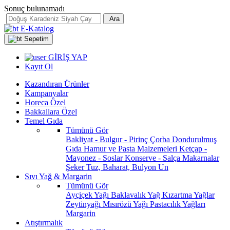
Sonuç bulunamadı
Ara
E-Katalog
Sepetim
GİRİŞ YAP
Kayıt Ol
Kazandıran Ürünler
Kampanyalar
Horeca Özel
Bakkallara Özel
Temel Gıda
Tümünü Gör
Bakliyat - Bulgur - Pirinç
Çorba
Dondurulmuş
Gıda
Hamur ve Pasta Malzemeleri
Ketçap -
Mayonez - Soslar
Konserve - Salça
Makarnalar
Şeker
Tuz, Baharat, Bulyon
Un
Sıvı Yağ & Margarin
Tümünü Gör
Ayçiçek Yağı
Baklavalık Yağ
Kızartma Yağlar
Zeytinyağı
Mısırözü Yağı
Pastacılık Yağları
Margarin
Atıştırmalık