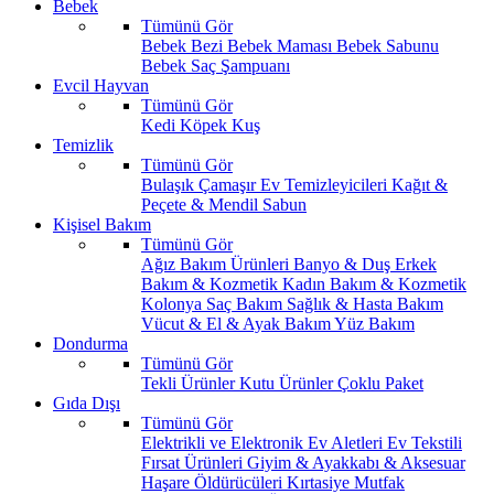
Bebek
Tümünü Gör
Bebek Bezi
Bebek Maması
Bebek Sabunu
Bebek Saç Şampuanı
Evcil Hayvan
Tümünü Gör
Kedi
Köpek
Kuş
Temizlik
Tümünü Gör
Bulaşık
Çamaşır
Ev Temizleyicileri
Kağıt &
Peçete & Mendil
Sabun
Kişisel Bakım
Tümünü Gör
Ağız Bakım Ürünleri
Banyo & Duş
Erkek
Bakım & Kozmetik
Kadın Bakım & Kozmetik
Kolonya
Saç Bakım
Sağlık & Hasta Bakım
Vücut & El & Ayak Bakım
Yüz Bakım
Dondurma
Tümünü Gör
Tekli Ürünler
Kutu Ürünler
Çoklu Paket
Gıda Dışı
Tümünü Gör
Elektrikli ve Elektronik Ev Aletleri
Ev Tekstili
Fırsat Ürünleri
Giyim & Ayakkabı & Aksesuar
Haşare Öldürücüleri
Kırtasiye
Mutfak