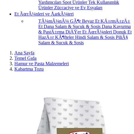
Yardımcıları
Spot Ürünler
Tek Kullanımlık
Ürünler
Züccaciye ve Ev Eşyaları
Et ÃœrÃ¼nleri ve ÅarkÃ¼teri
TÃ¼mÃ¼nÃ¼ GÃ¶r
Beyaz Et
KÄ±rmÄ±zÄ±
Et
Dana Salam & Sucuk & Sosis
Dana Kavurma
& PastÄ±rma
DiÄŸer Et ÃœrÃ¼nleri
Donuk Et
HazÄ±r KÃ¶fteler
Hindi Salam & Sosis
PiliÃ§
Salam & Sucuk & Sosis
Ana Sayfa
Temel Gıda
Hamur ve Pasta Malzemeleri
Kabartma Tozu