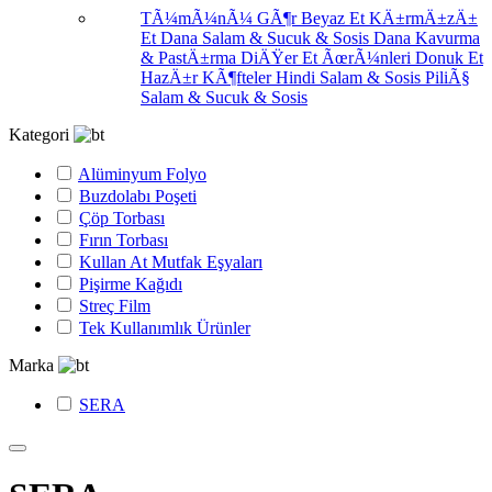
TÃ¼mÃ¼nÃ¼ GÃ¶r
Beyaz Et
KÄ±rmÄ±zÄ±
Et
Dana Salam & Sucuk & Sosis
Dana Kavurma
& PastÄ±rma
DiÄŸer Et ÃœrÃ¼nleri
Donuk Et
HazÄ±r KÃ¶fteler
Hindi Salam & Sosis
PiliÃ§
Salam & Sucuk & Sosis
Kategori
Alüminyum Folyo
Buzdolabı Poşeti
Çöp Torbası
Fırın Torbası
Kullan At Mutfak Eşyaları
Pişirme Kağıdı
Streç Film
Tek Kullanımlık Ürünler
Marka
SERA