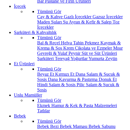
Bar
Pastane ve Fırın Ürünleri
İçecek
Tümünü Gör
Çay & Kahve
Gazlı İçecekler
Gazsız İçecekler
Maden Suları
Su
Ayran & Kefir & Salep
Toz
İçecekler
Şarküteri & Kahvaltılık
Tümünü Gör
Bal & Reçel
Helva Tahin Pekmez
Kaymak &
Krema & Sos
Krem Çikolata ve Ezmeler
Mısır
Gevreği & Yulaf
Peynir
Süt ve Süt Ürünleri
Şarküteri
Tereyağ
Yoğurtlar
Yumurta
Zeytin
Et Ürünleri
Tümünü Gör
Beyaz Et
Kırmızı Et
Dana Salam & Sucuk &
Sosis
Dana Kavurma & Pastırma
Donuk Et
Hindi Salam & Sosis
Piliç Salam & Sucuk &
Sosis
Unlu Mamüller
Tümünü Gör
Ekmek
Hamur & Kek & Pasta Malzemeleri
Tatlılar
Bebek
Tümünü Gör
Bebek Bezi
Bebek Maması
Bebek Sabunu