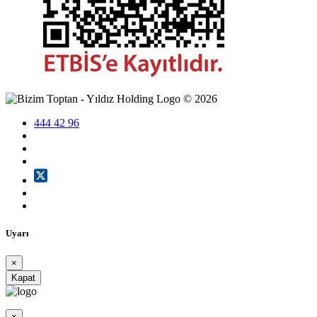
©
2026
444 42 96
Uyarı
×
Kapat
×