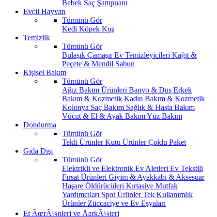
Bebek Saç Şampuanı
Evcil Hayvan
Tümünü Gör
Kedi
Köpek
Kuş
Temizlik
Tümünü Gör
Bulaşık
Çamaşır
Ev Temizleyicileri
Kağıt &
Peçete & Mendil
Sabun
Kişisel Bakım
Tümünü Gör
Ağız Bakım Ürünleri
Banyo & Duş
Erkek
Bakım & Kozmetik
Kadın Bakım & Kozmetik
Kolonya
Saç Bakım
Sağlık & Hasta Bakım
Vücut & El & Ayak Bakım
Yüz Bakım
Dondurma
Tümünü Gör
Tekli Ürünler
Kutu Ürünler
Çoklu Paket
Gıda Dışı
Tümünü Gör
Elektrikli ve Elektronik Ev Aletleri
Ev Tekstili
Fırsat Ürünleri
Giyim & Ayakkabı & Aksesuar
Haşare Öldürücüleri
Kırtasiye
Mutfak
Yardımcıları
Spot Ürünler
Tek Kullanımlık
Ürünler
Züccaciye ve Ev Eşyaları
Et ÃœrÃ¼nleri ve ÅarkÃ¼teri