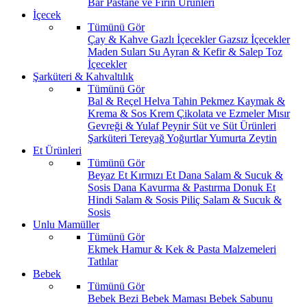
Bar
Pastane ve Fırın Ürünleri
İçecek
Tümünü Gör
Çay & Kahve
Gazlı İçecekler
Gazsız İçecekler
Maden Suları
Su
Ayran & Kefir & Salep
Toz
İçecekler
Şarküteri & Kahvaltılık
Tümünü Gör
Bal & Reçel
Helva Tahin Pekmez
Kaymak &
Krema & Sos
Krem Çikolata ve Ezmeler
Mısır
Gevreği & Yulaf
Peynir
Süt ve Süt Ürünleri
Şarküteri
Tereyağ
Yoğurtlar
Yumurta
Zeytin
Et Ürünleri
Tümünü Gör
Beyaz Et
Kırmızı Et
Dana Salam & Sucuk &
Sosis
Dana Kavurma & Pastırma
Donuk Et
Hindi Salam & Sosis
Piliç Salam & Sucuk &
Sosis
Unlu Mamüller
Tümünü Gör
Ekmek
Hamur & Kek & Pasta Malzemeleri
Tatlılar
Bebek
Tümünü Gör
Bebek Bezi
Bebek Maması
Bebek Sabunu