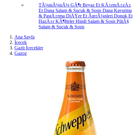
TÃ¼mÃ¼nÃ¼ GÃ¶r
Beyaz Et
KÄ±rmÄ±zÄ±
Et
Dana Salam & Sucuk & Sosis
Dana Kavurma
& PastÄ±rma
DiÄŸer Et ÃœrÃ¼nleri
Donuk Et
HazÄ±r KÃ¶fteler
Hindi Salam & Sosis
PiliÃ§
Salam & Sucuk & Sosis
Ana Sayfa
İçecek
Gazlı İçecekler
Gazoz