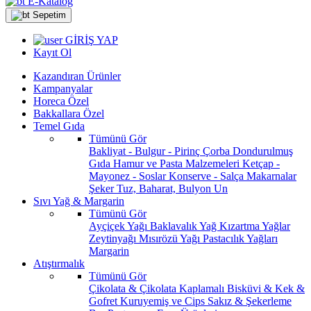
E-Katalog
Sepetim
GİRİŞ YAP
Kayıt Ol
Kazandıran Ürünler
Kampanyalar
Horeca Özel
Bakkallara Özel
Temel Gıda
Tümünü Gör
Bakliyat - Bulgur - Pirinç
Çorba
Dondurulmuş
Gıda
Hamur ve Pasta Malzemeleri
Ketçap -
Mayonez - Soslar
Konserve - Salça
Makarnalar
Şeker
Tuz, Baharat, Bulyon
Un
Sıvı Yağ & Margarin
Tümünü Gör
Ayçiçek Yağı
Baklavalık Yağ
Kızartma Yağlar
Zeytinyağı
Mısırözü Yağı
Pastacılık Yağları
Margarin
Atıştırmalık
Tümünü Gör
Çikolata & Çikolata Kaplamalı
Bisküvi & Kek &
Gofret
Kuruyemiş ve Cips
Sakız & Şekerleme