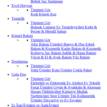
Bebek Saç Şampuanı
Evcil Hayvan
Tümünü Gör
Kedi
Köpek
Kuş
Temizlik
Tümünü Gör
Bulaşık
Çamaşır
Ev Temizleyicileri
Kağıt &
Peçete & Mendil
Sabun
Kişisel Bakım
Tümünü Gör
Ağız Bakım Ürünleri
Banyo & Duş
Erkek
Bakım & Kozmetik
Kadın Bakım & Kozmetik
Kolonya
Saç Bakım
Sağlık & Hasta Bakım
Vücut & El & Ayak Bakım
Yüz Bakım
Dondurma
Tümünü Gör
Tekli Ürünler
Kutu Ürünler
Çoklu Paket
Gıda Dışı
Tümünü Gör
Elektrikli ve Elektronik Ev Aletleri
Ev Tekstili
Fırsat Ürünleri
Giyim & Ayakkabı & Aksesuar
Haşare Öldürücüleri
Kırtasiye
Mutfak
Yardımcıları
Spot Ürünler
Tek Kullanımlık
Ürünler
Züccaciye ve Ev Eşyaları
Et ÃœrÃ¼nleri ve ÅarkÃ¼teri