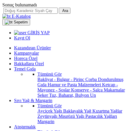
Sonuç bulunamadı
Ara
E-Katalog
Sepetim
GİRİŞ YAP
Kayıt Ol
Kazandıran Ürünler
Kampanyalar
Horeca Özel
Bakkallara Özel
Temel Gıda
Tümünü Gör
Bakliyat - Bulgur - Pirinç
Çorba
Dondurulmuş
Gıda
Hamur ve Pasta Malzemeleri
Ketçap -
Mayonez - Soslar
Konserve - Salça
Makarnalar
Şeker
Tuz, Baharat, Bulyon
Un
Sıvı Yağ & Margarin
Tümünü Gör
Ayçiçek Yağı
Baklavalık Yağ
Kızartma Yağlar
Zeytinyağı
Mısırözü Yağı
Pastacılık Yağları
Margarin
Atıştırmalık