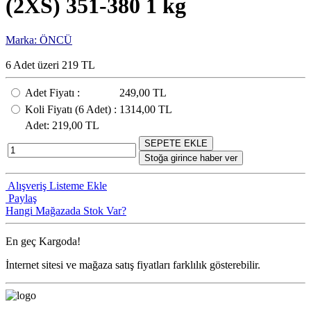
(2XS) 351-380 1 kg
Marka: ÖNCÜ
6 Adet üzeri 219 TL
Adet Fiyatı
:
249,00 TL
Koli Fiyatı
(6
Adet
) :
1314,00 TL
Adet
: 219,00 TL
SEPETE EKLE
Stoğa girince haber ver
Alışveriş Listeme Ekle
Paylaş
Hangi Mağazada Stok Var?
En geç
Kargoda!
İnternet sitesi ve mağaza satış fiyatları farklılık gösterebilir.