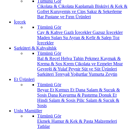
Tümünü Gör
Çikolata & Çikolata Kaplamalı
Bisküvi & Kek &
Gofret
Kuruyemiş ve Cips
Sakız & Şekerleme
Bar
Pastane ve Fırın Ürünleri
İçecek
Tümünü Gör
Çay & Kahve
Gazlı İçecekler
Gazsız İçecekler
Maden Suları
Su
Ayran & Kefir & Salep
Toz
İçecekler
Şarküteri & Kahvaltılık
Tümünü Gör
Bal & Reçel
Helva Tahin Pekmez
Kaymak &
Krema & Sos
Krem Çikolata ve Ezmeler
Mısır
Gevreği & Yulaf
Peynir
Süt ve Süt Ürünleri
Şarküteri
Tereyağ
Yoğurtlar
Yumurta
Zeytin
Et Ürünleri
Tümünü Gör
Beyaz Et
Kırmızı Et
Dana Salam & Sucuk &
Sosis
Dana Kavurma & Pastırma
Donuk Et
Hindi Salam & Sosis
Piliç Salam & Sucuk &
Sosis
Unlu Mamüller
Tümünü Gör
Ekmek
Hamur & Kek & Pasta Malzemeleri
Tatlılar