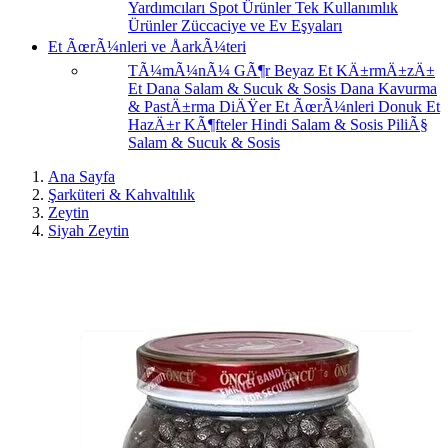
Yardımcıları
Spot Ürünler
Tek Kullanımlık
Ürünler
Züccaciye ve Ev Eşyaları
Et ÃœrÃ¼nleri ve ÅarkÃ¼teri
TÃ¼mÃ¼nÃ¼ GÃ¶r
Beyaz Et
KÄ±rmÄ±zÄ±
Et
Dana Salam & Sucuk & Sosis
Dana Kavurma
& PastÄ±rma
DiÄŸer Et ÃœrÃ¼nleri
Donuk Et
HazÄ±r KÃ¶fteler
Hindi Salam & Sosis
PiliÃ§
Salam & Sucuk & Sosis
Ana Sayfa
Şarküteri & Kahvaltılık
Zeytin
Siyah Zeytin