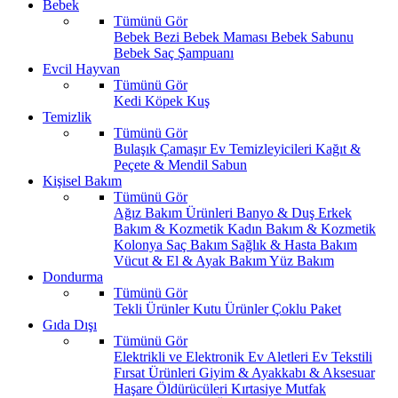
Bebek
Tümünü Gör
Bebek Bezi
Bebek Maması
Bebek Sabunu
Bebek Saç Şampuanı
Evcil Hayvan
Tümünü Gör
Kedi
Köpek
Kuş
Temizlik
Tümünü Gör
Bulaşık
Çamaşır
Ev Temizleyicileri
Kağıt &
Peçete & Mendil
Sabun
Kişisel Bakım
Tümünü Gör
Ağız Bakım Ürünleri
Banyo & Duş
Erkek
Bakım & Kozmetik
Kadın Bakım & Kozmetik
Kolonya
Saç Bakım
Sağlık & Hasta Bakım
Vücut & El & Ayak Bakım
Yüz Bakım
Dondurma
Tümünü Gör
Tekli Ürünler
Kutu Ürünler
Çoklu Paket
Gıda Dışı
Tümünü Gör
Elektrikli ve Elektronik Ev Aletleri
Ev Tekstili
Fırsat Ürünleri
Giyim & Ayakkabı & Aksesuar
Haşare Öldürücüleri
Kırtasiye
Mutfak