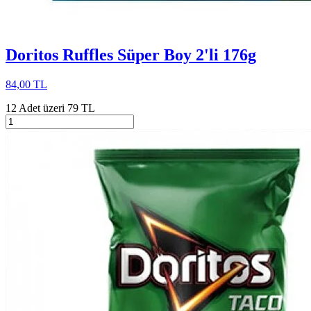
Doritos Ruffles Süper Boy 2'li 176g
84,00 TL
12 Adet üzeri 79 TL