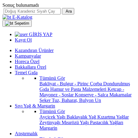
Sonuç bulunamadı
Ara
E-Katalog
Sepetim
GİRİŞ YAP
Kayıt Ol
Kazandıran Ürünler
Kampanyalar
Horeca Özel
Bakkallara Özel
Temel Gıda
Tümünü Gör
Bakliyat - Bulgur - Pirinç
Çorba
Dondurulmuş
Gıda
Hamur ve Pasta Malzemeleri
Ketçap -
Mayonez - Soslar
Konserve - Salça
Makarnalar
Şeker
Tuz, Baharat, Bulyon
Un
Sıvı Yağ & Margarin
Tümünü Gör
Ayçiçek Yağı
Baklavalık Yağ
Kızartma Yağlar
Zeytinyağı
Mısırözü Yağı
Pastacılık Yağları
Margarin
Atıştırmalık