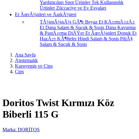
Yardımcıları
Spot Ürünler
Tek Kullanımlık
Ürünler
Züccaciye ve Ev Eşyaları
Et ÃœrÃ¼nleri ve ÅarkÃ¼teri
TÃ¼mÃ¼nÃ¼ GÃ¶r
Beyaz Et
KÄ±rmÄ±zÄ±
Et
Dana Salam & Sucuk & Sosis
Dana Kavurma
& PastÄ±rma
DiÄŸer Et ÃœrÃ¼nleri
Donuk Et
HazÄ±r KÃ¶fteler
Hindi Salam & Sosis
PiliÃ§
Salam & Sucuk & Sosis
Ana Sayfa
Atıştırmalık
Kuruyemiş ve Cips
Cips
Doritos Twist Kırmızı Köz
Biberli 115 G
Marka: DORİTOS