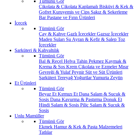
Tümünü Gör
Çikolata & Çikolata Kaplamalı
Bisküvi & Kek &
Gofret
Kuruyemiş ve Cips
Sakız & Şekerleme
Bar
Pastane ve Fırın Ürünleri
İçecek
Tümünü Gör
Çay & Kahve
Gazlı İçecekler
Gazsız İçecekler
Maden Suları
Su
Ayran & Kefir & Salep
Toz
İçecekler
Şarküteri & Kahvaltılık
Tümünü Gör
Bal & Reçel
Helva Tahin Pekmez
Kaymak &
Krema & Sos
Krem Çikolata ve Ezmeler
Mısır
Gevreği & Yulaf
Peynir
Süt ve Süt Ürünleri
Şarküteri
Tereyağ
Yoğurtlar
Yumurta
Zeytin
Et Ürünleri
Tümünü Gör
Beyaz Et
Kırmızı Et
Dana Salam & Sucuk &
Sosis
Dana Kavurma & Pastırma
Donuk Et
Hindi Salam & Sosis
Piliç Salam & Sucuk &
Sosis
Unlu Mamüller
Tümünü Gör
Ekmek
Hamur & Kek & Pasta Malzemeleri
Tatlılar