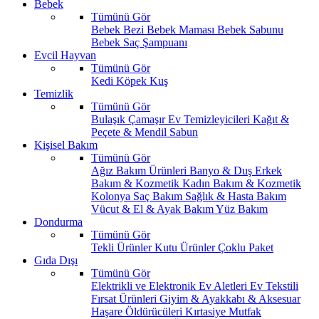
Bebek
Tümünü Gör
Bebek Bezi
Bebek Maması
Bebek Sabunu
Bebek Saç Şampuanı
Evcil Hayvan
Tümünü Gör
Kedi
Köpek
Kuş
Temizlik
Tümünü Gör
Bulaşık
Çamaşır
Ev Temizleyicileri
Kağıt &
Peçete & Mendil
Sabun
Kişisel Bakım
Tümünü Gör
Ağız Bakım Ürünleri
Banyo & Duş
Erkek
Bakım & Kozmetik
Kadın Bakım & Kozmetik
Kolonya
Saç Bakım
Sağlık & Hasta Bakım
Vücut & El & Ayak Bakım
Yüz Bakım
Dondurma
Tümünü Gör
Tekli Ürünler
Kutu Ürünler
Çoklu Paket
Gıda Dışı
Tümünü Gör
Elektrikli ve Elektronik Ev Aletleri
Ev Tekstili
Fırsat Ürünleri
Giyim & Ayakkabı & Aksesuar
Haşare Öldürücüleri
Kırtasiye
Mutfak