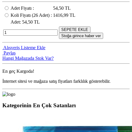
Adet Fiyatı
:
54,50 TL
Koli Fiyatı
(26
Adet
) :
1416,99 TL
Adet
: 54,50 TL
SEPETE EKLE
Stoğa girince haber ver
Alışveriş Listeme Ekle
Paylaş
Hangi Mağazada Stok Var?
En geç
Kargoda!
İnternet sitesi ve mağaza satış fiyatları farklılık gösterebilir.
Kategorinin En Çok Satanları