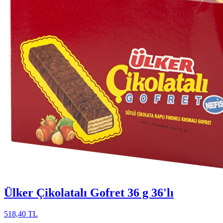
Ülker Çikolatalı Gofret 36 g 36'lı
518,40 TL