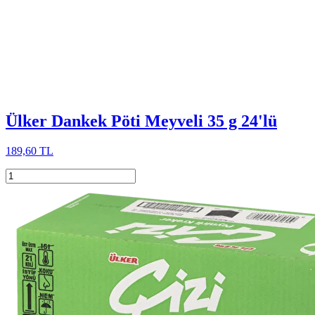
Ülker Dankek Pöti Meyveli 35 g 24'lü
189,60 TL