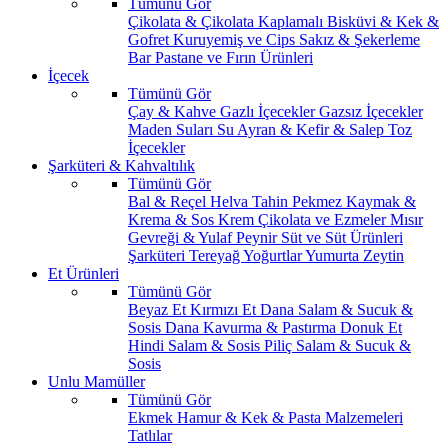
Tümünü Gör
Çikolata & Çikolata Kaplamalı
Bisküvi & Kek &
Gofret
Kuruyemiş ve Cips
Sakız & Şekerleme
Bar
Pastane ve Fırın Ürünleri
İçecek
Tümünü Gör
Çay & Kahve
Gazlı İçecekler
Gazsız İçecekler
Maden Suları
Su
Ayran & Kefir & Salep
Toz
İçecekler
Şarküteri & Kahvaltılık
Tümünü Gör
Bal & Reçel
Helva Tahin Pekmez
Kaymak &
Krema & Sos
Krem Çikolata ve Ezmeler
Mısır
Gevreği & Yulaf
Peynir
Süt ve Süt Ürünleri
Şarküteri
Tereyağ
Yoğurtlar
Yumurta
Zeytin
Et Ürünleri
Tümünü Gör
Beyaz Et
Kırmızı Et
Dana Salam & Sucuk &
Sosis
Dana Kavurma & Pastırma
Donuk Et
Hindi Salam & Sosis
Piliç Salam & Sucuk &
Sosis
Unlu Mamüller
Tümünü Gör
Ekmek
Hamur & Kek & Pasta Malzemeleri
Tatlılar