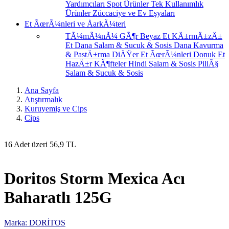
Yardımcıları
Spot Ürünler
Tek Kullanımlık
Ürünler
Züccaciye ve Ev Eşyaları
Et ÃœrÃ¼nleri ve ÅarkÃ¼teri
TÃ¼mÃ¼nÃ¼ GÃ¶r
Beyaz Et
KÄ±rmÄ±zÄ±
Et
Dana Salam & Sucuk & Sosis
Dana Kavurma
& PastÄ±rma
DiÄŸer Et ÃœrÃ¼nleri
Donuk Et
HazÄ±r KÃ¶fteler
Hindi Salam & Sosis
PiliÃ§
Salam & Sucuk & Sosis
Ana Sayfa
Atıştırmalık
Kuruyemiş ve Cips
Cips
16 Adet üzeri 56,9 TL
Doritos Storm Mexica Acı
Baharatlı 125G
Marka: DORİTOS