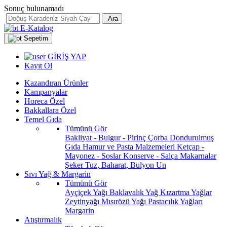
Sonuç bulunamadı
Ara
E-Katalog
Sepetim
GİRİŞ YAP
Kayıt Ol
Kazandıran Ürünler
Kampanyalar
Horeca Özel
Bakkallara Özel
Temel Gıda
Tümünü Gör
Bakliyat - Bulgur - Pirinç
Çorba
Dondurulmuş
Gıda
Hamur ve Pasta Malzemeleri
Ketçap -
Mayonez - Soslar
Konserve - Salça
Makarnalar
Şeker
Tuz, Baharat, Bulyon
Un
Sıvı Yağ & Margarin
Tümünü Gör
Ayçiçek Yağı
Baklavalık Yağ
Kızartma Yağlar
Zeytinyağı
Mısırözü Yağı
Pastacılık Yağları
Margarin
Atıştırmalık