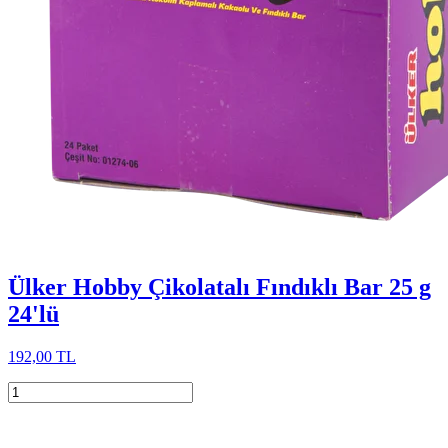
Ülker Hobby Çikolatalı Fındıklı Bar 25 g
24'lü
192,00 TL