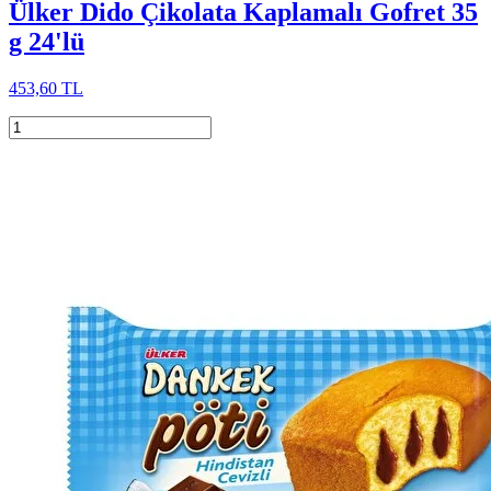
Ülker Dido Çikolata Kaplamalı Gofret 35
g 24'lü
453,60 TL