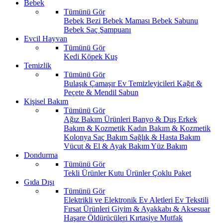
Bebek
Tümünü Gör
Bebek Bezi
Bebek Maması
Bebek Sabunu
Bebek Saç Şampuanı
Evcil Hayvan
Tümünü Gör
Kedi
Köpek
Kuş
Temizlik
Tümünü Gör
Bulaşık
Çamaşır
Ev Temizleyicileri
Kağıt &
Peçete & Mendil
Sabun
Kişisel Bakım
Tümünü Gör
Ağız Bakım Ürünleri
Banyo & Duş
Erkek
Bakım & Kozmetik
Kadın Bakım & Kozmetik
Kolonya
Saç Bakım
Sağlık & Hasta Bakım
Vücut & El & Ayak Bakım
Yüz Bakım
Dondurma
Tümünü Gör
Tekli Ürünler
Kutu Ürünler
Çoklu Paket
Gıda Dışı
Tümünü Gör
Elektrikli ve Elektronik Ev Aletleri
Ev Tekstili
Fırsat Ürünleri
Giyim & Ayakkabı & Aksesuar
Haşare Öldürücüleri
Kırtasiye
Mutfak