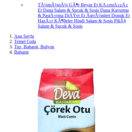
TÃ¼mÃ¼nÃ¼ GÃ¶r
Beyaz Et
KÄ±rmÄ±zÄ±
Et
Dana Salam & Sucuk & Sosis
Dana Kavurma
& PastÄ±rma
DiÄŸer Et ÃœrÃ¼nleri
Donuk Et
HazÄ±r KÃ¶fteler
Hindi Salam & Sosis
PiliÃ§
Salam & Sucuk & Sosis
Ana Sayfa
Temel Gıda
Tuz, Baharat, Bulyon
Baharat