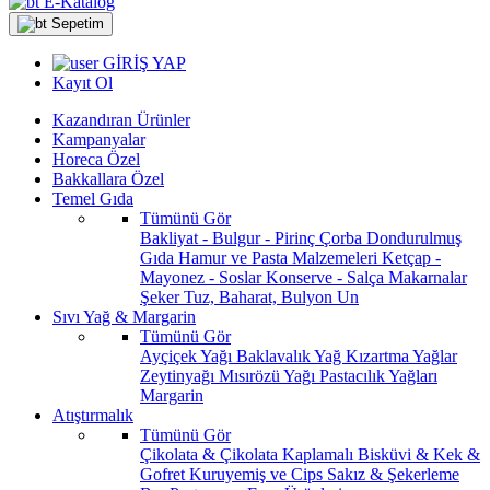
E-Katalog
Sepetim
GİRİŞ YAP
Kayıt Ol
Kazandıran Ürünler
Kampanyalar
Horeca Özel
Bakkallara Özel
Temel Gıda
Tümünü Gör
Bakliyat - Bulgur - Pirinç
Çorba
Dondurulmuş
Gıda
Hamur ve Pasta Malzemeleri
Ketçap -
Mayonez - Soslar
Konserve - Salça
Makarnalar
Şeker
Tuz, Baharat, Bulyon
Un
Sıvı Yağ & Margarin
Tümünü Gör
Ayçiçek Yağı
Baklavalık Yağ
Kızartma Yağlar
Zeytinyağı
Mısırözü Yağı
Pastacılık Yağları
Margarin
Atıştırmalık
Tümünü Gör
Çikolata & Çikolata Kaplamalı
Bisküvi & Kek &
Gofret
Kuruyemiş ve Cips
Sakız & Şekerleme