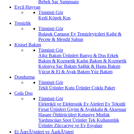
Bebek Saç Şampuanı
Evcil Hayvan
Tümünü Gör
Kedi
Köpek
Kuş
Temizlik
Tümünü Gör
Bulaşık
Çamaşır
Ev Temizleyicileri
Kağıt &
Peçete & Mendil
Sabun
Kişisel Bakım
Tümünü Gör
Ağız Bakım Ürünleri
Banyo & Duş
Erkek
Bakım & Kozmetik
Kadın Bakım & Kozmetik
Kolonya
Saç Bakım
Sağlık & Hasta Bakım
Vücut & El & Ayak Bakım
Yüz Bakım
Dondurma
Tümünü Gör
Tekli Ürünler
Kutu Ürünler
Çoklu Paket
Gıda Dışı
Tümünü Gör
Elektrikli ve Elektronik Ev Aletleri
Ev Tekstili
Fırsat Ürünleri
Giyim & Ayakkabı & Aksesuar
Haşare Öldürücüleri
Kırtasiye
Mutfak
Yardımcıları
Spot Ürünler
Tek Kullanımlık
Ürünler
Züccaciye ve Ev Eşyaları
Et ÃœrÃ¼nleri ve ÅarkÃ¼teri