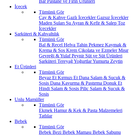
Bar
Pastane ve Fırın Ürünleri
İçecek
Tümünü Gör
Çay & Kahve
Gazlı İçecekler
Gazsız İçecekler
Maden Suları
Su
Ayran & Kefir & Salep
Toz
İçecekler
Şarküteri & Kahvaltılık
Tümünü Gör
Bal & Reçel
Helva Tahin Pekmez
Kaymak &
Krema & Sos
Krem Çikolata ve Ezmeler
Mısır
Gevreği & Yulaf
Peynir
Süt ve Süt Ürünleri
Şarküteri
Tereyağ
Yoğurtlar
Yumurta
Zeytin
Et Ürünleri
Tümünü Gör
Beyaz Et
Kırmızı Et
Dana Salam & Sucuk &
Sosis
Dana Kavurma & Pastırma
Donuk Et
Hindi Salam & Sosis
Piliç Salam & Sucuk &
Sosis
Unlu Mamüller
Tümünü Gör
Ekmek
Hamur & Kek & Pasta Malzemeleri
Tatlılar
Bebek
Tümünü Gör
Bebek Bezi
Bebek Maması
Bebek Sabunu