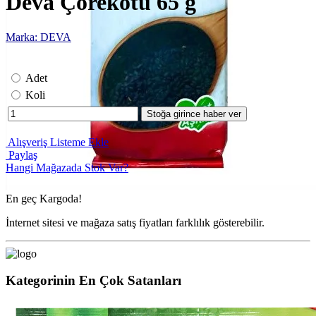
Deva Çörekotu 65 g
Marka: DEVA
Adet
Koli
Stoğa girince haber ver
Alışveriş Listeme Ekle
Paylaş
Hangi Mağazada Stok Var?
En geç
Kargoda!
İnternet sitesi ve mağaza satış fiyatları farklılık gösterebilir.
Kategorinin En Çok Satanları