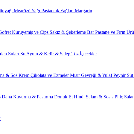
tinyağı
Mısırözü Yağı
Pastacılık Yağları
Margarin
Gofret
Kuruyemiş ve Cips
Sakız & Şekerleme
Bar
Pastane ve Fırın Ürü
den Suları
Su
Ayran & Kefir & Salep
Toz İçecekler
ma & Sos
Krem Çikolata ve Ezmeler
Mısır Gevreği & Yulaf
Peynir
Süt
s
Dana Kavurma & Pastırma
Donuk Et
Hindi Salam & Sosis
Piliç Sal
r