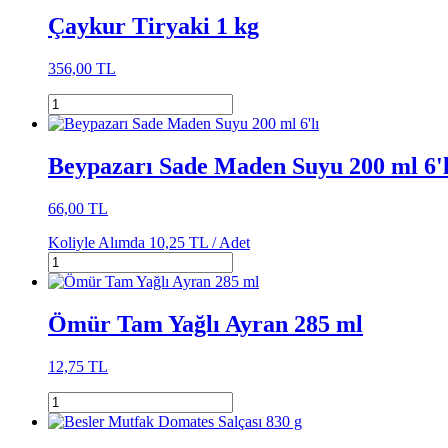
Çaykur Tiryaki 1 kg
356,00 TL
Beypazarı Sade Maden Suyu 200 ml 6'l
66,00 TL
Koliyle Alımda
10,25 TL /
Adet
Ömür Tam Yağlı Ayran 285 ml
12,75 TL