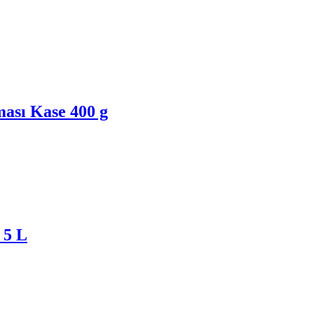
ası Kase 400 g
 5 L