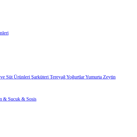
nleri
 ve Süt Ürünleri
Şarküteri
Tereyağ
Yoğurtlar
Yumurta
Zeytin
am & Sucuk & Sosis