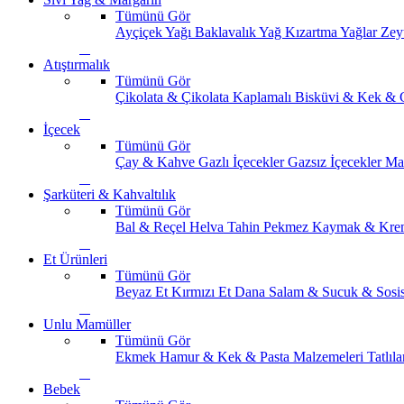
Tümünü Gör
Ayçiçek Yağı
Baklavalık Yağ
Kızartma Yağlar
Zey
Atıştırmalık
Tümünü Gör
Çikolata & Çikolata Kaplamalı
Bisküvi & Kek & 
İçecek
Tümünü Gör
Çay & Kahve
Gazlı İçecekler
Gazsız İçecekler
Ma
Şarküteri & Kahvaltılık
Tümünü Gör
Bal & Reçel
Helva Tahin Pekmez
Kaymak & Kre
Et Ürünleri
Tümünü Gör
Beyaz Et
Kırmızı Et
Dana Salam & Sucuk & Sosi
Unlu Mamüller
Tümünü Gör
Ekmek
Hamur & Kek & Pasta Malzemeleri
Tatlıla
Bebek