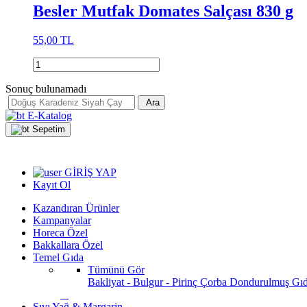
Besler Mutfak Domates Salçası 830 g
55,00 TL
Sonuç bulunamadı
Ara
E-Katalog
Sepetim
GİRİŞ YAP
Kayıt Ol
Kazandıran Ürünler
Kampanyalar
Horeca Özel
Bakkallara Özel
Temel Gıda
Tümünü Gör
Bakliyat - Bulgur - Pirinç
Çorba
Dondurulmuş Gı
Sıvı Yağ & Margarin