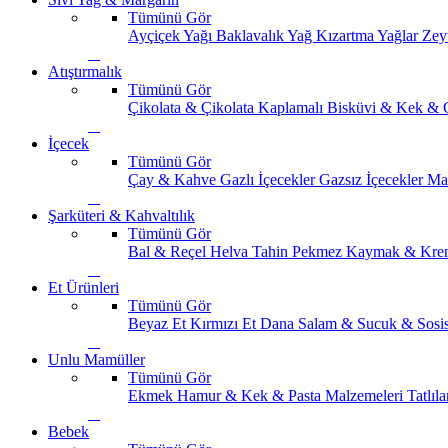
Tümünü Gör
Ayçiçek Yağı
Baklavalık Yağ
Kızartma Yağlar
Zey
Atıştırmalık
Tümünü Gör
Çikolata & Çikolata Kaplamalı
Bisküvi & Kek & 
İçecek
Tümünü Gör
Çay & Kahve
Gazlı İçecekler
Gazsız İçecekler
Ma
Şarküteri & Kahvaltılık
Tümünü Gör
Bal & Reçel
Helva Tahin Pekmez
Kaymak & Kre
Et Ürünleri
Tümünü Gör
Beyaz Et
Kırmızı Et
Dana Salam & Sucuk & Sosi
Unlu Mamüller
Tümünü Gör
Ekmek
Hamur & Kek & Pasta Malzemeleri
Tatlıla
Bebek