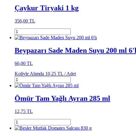
Çaykur Tiryaki 1 kg
356,00 TL
Beypazarı Sade Maden Suyu 200 ml 6'l
66,00 TL
Koliyle Alımda
10,25 TL /
Adet
Ömür Tam Yağlı Ayran 285 ml
12,75 TL