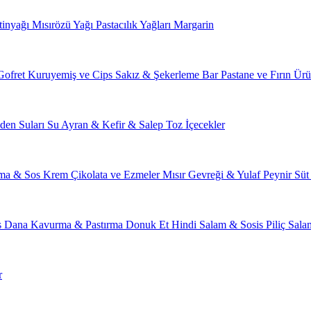
tinyağı
Mısırözü Yağı
Pastacılık Yağları
Margarin
Gofret
Kuruyemiş ve Cips
Sakız & Şekerleme
Bar
Pastane ve Fırın Ürü
den Suları
Su
Ayran & Kefir & Salep
Toz İçecekler
ma & Sos
Krem Çikolata ve Ezmeler
Mısır Gevreği & Yulaf
Peynir
Süt
s
Dana Kavurma & Pastırma
Donuk Et
Hindi Salam & Sosis
Piliç Sal
r