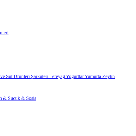
nleri
 ve Süt Ürünleri
Şarküteri
Tereyağ
Yoğurtlar
Yumurta
Zeytin
am & Sucuk & Sosis