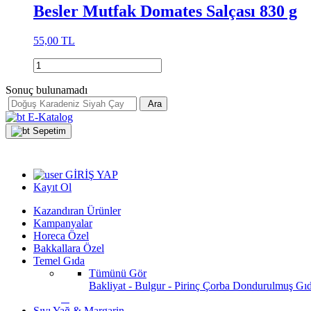
Besler Mutfak Domates Salçası 830 g
55,00 TL
Sonuç bulunamadı
Ara
E-Katalog
Sepetim
GİRİŞ YAP
Kayıt Ol
Kazandıran Ürünler
Kampanyalar
Horeca Özel
Bakkallara Özel
Temel Gıda
Tümünü Gör
Bakliyat - Bulgur - Pirinç
Çorba
Dondurulmuş Gı
Sıvı Yağ & Margarin