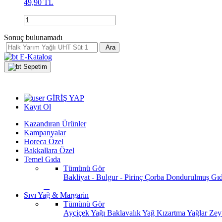
49,90 TL
Sonuç bulunamadı
Ara
E-Katalog
Sepetim
GİRİŞ YAP
Kayıt Ol
Kazandıran Ürünler
Kampanyalar
Horeca Özel
Bakkallara Özel
Temel Gıda
Tümünü Gör
Bakliyat - Bulgur - Pirinç
Çorba
Dondurulmuş Gı
Sıvı Yağ & Margarin
Tümünü Gör
Ayçiçek Yağı
Baklavalık Yağ
Kızartma Yağlar
Zey