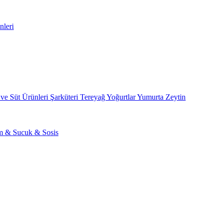
nleri
 ve Süt Ürünleri
Şarküteri
Tereyağ
Yoğurtlar
Yumurta
Zeytin
am & Sucuk & Sosis