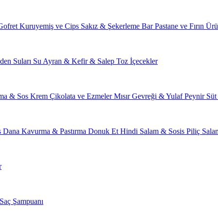
Gofret
Kuruyemiş ve Cips
Sakız & Şekerleme
Bar
Pastane ve Fırın Ürü
den Suları
Su
Ayran & Kefir & Salep
Toz İçecekler
ma & Sos
Krem Çikolata ve Ezmeler
Mısır Gevreği & Yulaf
Peynir
Süt
s
Dana Kavurma & Pastırma
Donuk Et
Hindi Salam & Sosis
Piliç Sal
r
Saç Şampuanı