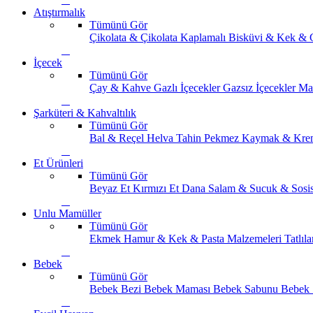
Atıştırmalık
Tümünü Gör
Çikolata & Çikolata Kaplamalı
Bisküvi & Kek & 
İçecek
Tümünü Gör
Çay & Kahve
Gazlı İçecekler
Gazsız İçecekler
Ma
Şarküteri & Kahvaltılık
Tümünü Gör
Bal & Reçel
Helva Tahin Pekmez
Kaymak & Kre
Et Ürünleri
Tümünü Gör
Beyaz Et
Kırmızı Et
Dana Salam & Sucuk & Sosi
Unlu Mamüller
Tümünü Gör
Ekmek
Hamur & Kek & Pasta Malzemeleri
Tatlıla
Bebek
Tümünü Gör
Bebek Bezi
Bebek Maması
Bebek Sabunu
Bebek 