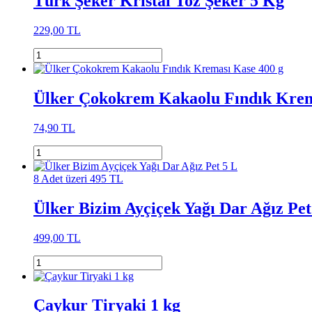
Türk Şeker Kristal Toz Şeker 5 Kg
229,00 TL
Ülker Çokokrem Kakaolu Fındık Krem
74,90 TL
8 Adet üzeri 495 TL
Ülker Bizim Ayçiçek Yağı Dar Ağız Pet
499,00 TL
Çaykur Tiryaki 1 kg