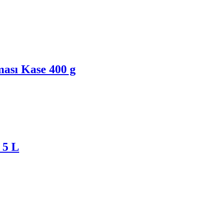
ası Kase 400 g
 5 L