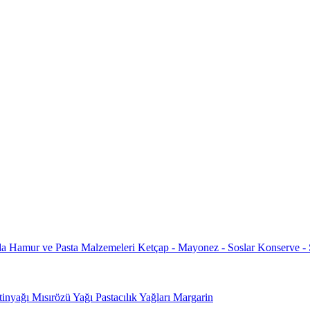
da
Hamur ve Pasta Malzemeleri
Ketçap - Mayonez - Soslar
Konserve -
tinyağı
Mısırözü Yağı
Pastacılık Yağları
Margarin