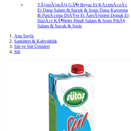
TÃ¼mÃ¼nÃ¼ GÃ¶r
Beyaz Et
KÄ±rmÄ±zÄ±
Et
Dana Salam & Sucuk & Sosis
Dana Kavurma
& PastÄ±rma
DiÄŸer Et ÃœrÃ¼nleri
Donuk Et
HazÄ±r KÃ¶fteler
Hindi Salam & Sosis
PiliÃ§
Salam & Sucuk & Sosis
Ana Sayfa
Şarküteri & Kahvaltılık
Süt ve Süt Ürünleri
Süt