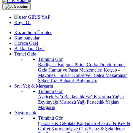
E-Katalog
Sepetim
GİRİŞ YAP
Kayıt Ol
Kazandıran Ürünler
Kampanyalar
Horeca Özel
Bakkallara Özel
Temel Gıda
Tümünü Gör
Bakliyat - Bulgur - Pirinç
Çorba
Dondurulmuş
Gıda
Hamur ve Pasta Malzemeleri
Ketçap -
Mayonez - Soslar
Konserve - Salça
Makarnalar
Şeker
Tuz, Baharat, Bulyon
Un
Sıvı Yağ & Margarin
Tümünü Gör
Ayçiçek Yağı
Baklavalık Yağ
Kızartma Yağlar
Zeytinyağı
Mısırözü Yağı
Pastacılık Yağları
Margarin
Atıştırmalık
Tümünü Gör
Çikolata & Çikolata Kaplamalı
Bisküvi & Kek &
Gofret
Kuruyemiş ve Cips
Sakız & Şekerleme