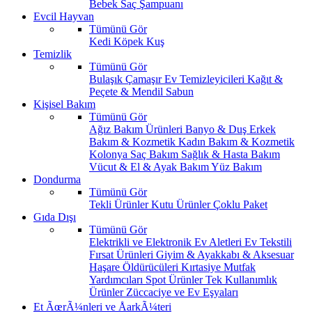
Bebek Saç Şampuanı
Evcil Hayvan
Tümünü Gör
Kedi
Köpek
Kuş
Temizlik
Tümünü Gör
Bulaşık
Çamaşır
Ev Temizleyicileri
Kağıt &
Peçete & Mendil
Sabun
Kişisel Bakım
Tümünü Gör
Ağız Bakım Ürünleri
Banyo & Duş
Erkek
Bakım & Kozmetik
Kadın Bakım & Kozmetik
Kolonya
Saç Bakım
Sağlık & Hasta Bakım
Vücut & El & Ayak Bakım
Yüz Bakım
Dondurma
Tümünü Gör
Tekli Ürünler
Kutu Ürünler
Çoklu Paket
Gıda Dışı
Tümünü Gör
Elektrikli ve Elektronik Ev Aletleri
Ev Tekstili
Fırsat Ürünleri
Giyim & Ayakkabı & Aksesuar
Haşare Öldürücüleri
Kırtasiye
Mutfak
Yardımcıları
Spot Ürünler
Tek Kullanımlık
Ürünler
Züccaciye ve Ev Eşyaları
Et ÃœrÃ¼nleri ve ÅarkÃ¼teri