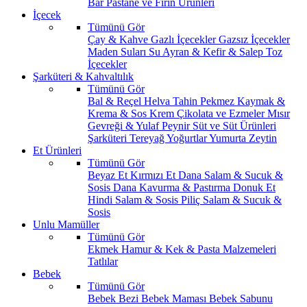
Bar
Pastane ve Fırın Ürünleri
İçecek
Tümünü Gör
Çay & Kahve
Gazlı İçecekler
Gazsız İçecekler
Maden Suları
Su
Ayran & Kefir & Salep
Toz
İçecekler
Şarküteri & Kahvaltılık
Tümünü Gör
Bal & Reçel
Helva Tahin Pekmez
Kaymak &
Krema & Sos
Krem Çikolata ve Ezmeler
Mısır
Gevreği & Yulaf
Peynir
Süt ve Süt Ürünleri
Şarküteri
Tereyağ
Yoğurtlar
Yumurta
Zeytin
Et Ürünleri
Tümünü Gör
Beyaz Et
Kırmızı Et
Dana Salam & Sucuk &
Sosis
Dana Kavurma & Pastırma
Donuk Et
Hindi Salam & Sosis
Piliç Salam & Sucuk &
Sosis
Unlu Mamüller
Tümünü Gör
Ekmek
Hamur & Kek & Pasta Malzemeleri
Tatlılar
Bebek
Tümünü Gör
Bebek Bezi
Bebek Maması
Bebek Sabunu