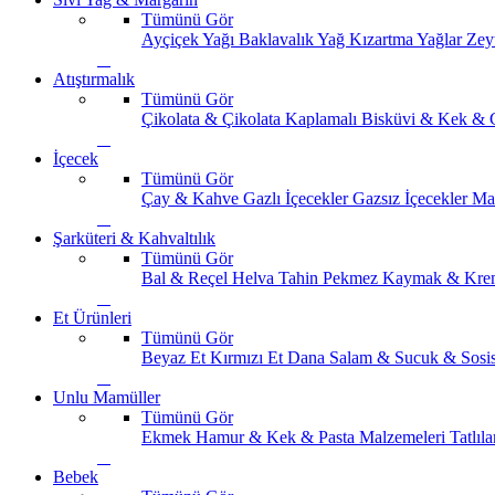
Tümünü Gör
Ayçiçek Yağı
Baklavalık Yağ
Kızartma Yağlar
Zey
Atıştırmalık
Tümünü Gör
Çikolata & Çikolata Kaplamalı
Bisküvi & Kek & 
İçecek
Tümünü Gör
Çay & Kahve
Gazlı İçecekler
Gazsız İçecekler
Ma
Şarküteri & Kahvaltılık
Tümünü Gör
Bal & Reçel
Helva Tahin Pekmez
Kaymak & Kre
Et Ürünleri
Tümünü Gör
Beyaz Et
Kırmızı Et
Dana Salam & Sucuk & Sosi
Unlu Mamüller
Tümünü Gör
Ekmek
Hamur & Kek & Pasta Malzemeleri
Tatlıla
Bebek