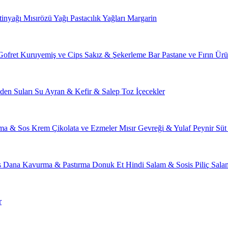
tinyağı
Mısırözü Yağı
Pastacılık Yağları
Margarin
Gofret
Kuruyemiş ve Cips
Sakız & Şekerleme
Bar
Pastane ve Fırın Ürü
den Suları
Su
Ayran & Kefir & Salep
Toz İçecekler
ma & Sos
Krem Çikolata ve Ezmeler
Mısır Gevreği & Yulaf
Peynir
Süt
s
Dana Kavurma & Pastırma
Donuk Et
Hindi Salam & Sosis
Piliç Sal
r