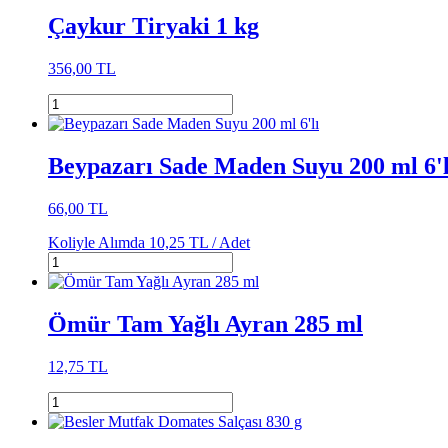
Çaykur Tiryaki 1 kg
356,00 TL
Beypazarı Sade Maden Suyu 200 ml 6'l
66,00 TL
Koliyle Alımda
10,25 TL /
Adet
Ömür Tam Yağlı Ayran 285 ml
12,75 TL