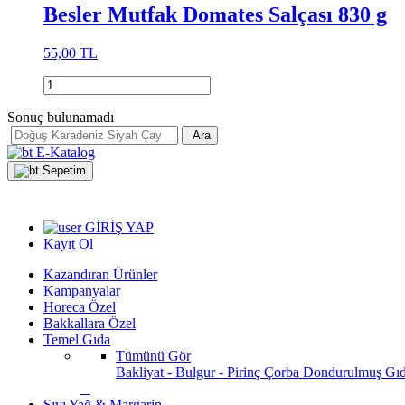
Besler Mutfak Domates Salçası 830 g
55,00 TL
Sonuç bulunamadı
Ara
E-Katalog
Sepetim
GİRİŞ YAP
Kayıt Ol
Kazandıran Ürünler
Kampanyalar
Horeca Özel
Bakkallara Özel
Temel Gıda
Tümünü Gör
Bakliyat - Bulgur - Pirinç
Çorba
Dondurulmuş Gı
Sıvı Yağ & Margarin