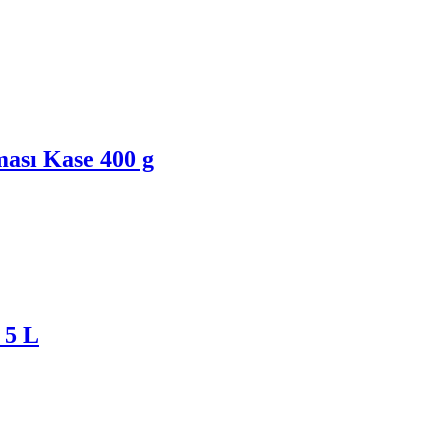
ası Kase 400 g
 5 L