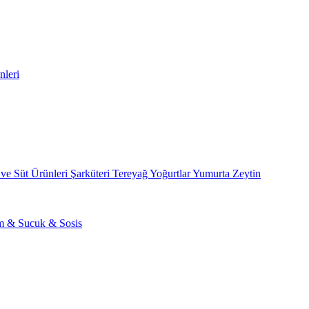
nleri
 ve Süt Ürünleri
Şarküteri
Tereyağ
Yoğurtlar
Yumurta
Zeytin
am & Sucuk & Sosis