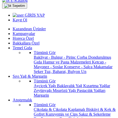
E-Katalog
Sepetim
GİRİŞ YAP
Kayıt Ol
Kazandıran Ürünler
Kampanyalar
Horeca Özel
Bakkallara Özel
Temel Gıda
Tümünü Gör
Bakliyat - Bulgur - Pirinç
Çorba
Dondurulmuş
Gıda
Hamur ve Pasta Malzemeleri
Ketçap -
Mayonez - Soslar
Konserve - Salça
Makarnalar
Şeker
Tuz, Baharat, Bulyon
Un
Sıvı Yağ & Margarin
Tümünü Gör
Ayçiçek Yağı
Baklavalık Yağ
Kızartma Yağlar
Zeytinyağı
Mısırözü Yağı
Pastacılık Yağları
Margarin
Atıştırmalık
Tümünü Gör
Çikolata & Çikolata Kaplamalı
Bisküvi & Kek &
Gofret
Kuruyemiş ve Cips
Sakız & Şekerleme