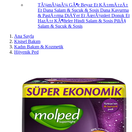
TÃ¼mÃ¼nÃ¼ GÃ¶r
Beyaz Et
KÄ±rmÄ±zÄ±
Et
Dana Salam & Sucuk & Sosis
Dana Kavurma
& PastÄ±rma
DiÄŸer Et ÃœrÃ¼nleri
Donuk Et
HazÄ±r KÃ¶fteler
Hindi Salam & Sosis
PiliÃ§
Salam & Sucuk & Sosis
Ana Sayfa
Kişisel Bakım
Kadın Bakım & Kozmetik
Hijyenik Ped