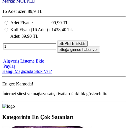
Marka: MOLPED
16 Adet üzeri 89,9 TL
Adet Fiyatı
:
99,90 TL
Koli Fiyatı
(16
Adet
) :
1438,40 TL
Adet
: 89,90 TL
SEPETE EKLE
Stoğa girince haber ver
Alışveriş Listeme Ekle
Paylaş
Hangi Mağazada Stok Var?
En geç
Kargoda!
İnternet sitesi ve mağaza satış fiyatları farklılık gösterebilir.
Kategorinin En Çok Satanları