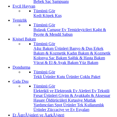
Bebek Saç Şampuanı
Evcil Hayvan
Tümünü Gör
Kedi
Köpek
Kuş
Temizlik
Tümünü Gör
Bulaşık
Çamaşır
Ev Temizleyicileri
Kağıt &
Peçete & Mendil
Sabun
Kişisel Bakım
Tümünü Gör
Ağız Bakım Ürünleri
Banyo & Duş
Erkek
Bakım & Kozmetik
Kadın Bakım & Kozmetik
Kolonya
Saç Bakım
Sağlık & Hasta Bakım
Vücut & El & Ayak Bakım
Yüz Bakım
Dondurma
Tümünü Gör
Tekli Ürünler
Kutu Ürünler
Çoklu Paket
Gıda Dışı
Tümünü Gör
Elektrikli ve Elektronik Ev Aletleri
Ev Tekstili
Fırsat Ürünleri
Giyim & Ayakkabı & Aksesuar
Haşare Öldürücüleri
Kırtasiye
Mutfak
Yardımcıları
Spot Ürünler
Tek Kullanımlık
Ürünler
Züccaciye ve Ev Eşyaları
Et ÃœrÃ¼nleri ve ÅarkÃ¼teri