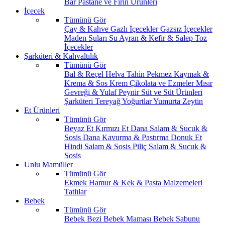
Bar
Pastane ve Fırın Ürünleri
İçecek
Tümünü Gör
Çay & Kahve
Gazlı İçecekler
Gazsız İçecekler
Maden Suları
Su
Ayran & Kefir & Salep
Toz
İçecekler
Şarküteri & Kahvaltılık
Tümünü Gör
Bal & Reçel
Helva Tahin Pekmez
Kaymak &
Krema & Sos
Krem Çikolata ve Ezmeler
Mısır
Gevreği & Yulaf
Peynir
Süt ve Süt Ürünleri
Şarküteri
Tereyağ
Yoğurtlar
Yumurta
Zeytin
Et Ürünleri
Tümünü Gör
Beyaz Et
Kırmızı Et
Dana Salam & Sucuk &
Sosis
Dana Kavurma & Pastırma
Donuk Et
Hindi Salam & Sosis
Piliç Salam & Sucuk &
Sosis
Unlu Mamüller
Tümünü Gör
Ekmek
Hamur & Kek & Pasta Malzemeleri
Tatlılar
Bebek
Tümünü Gör
Bebek Bezi
Bebek Maması
Bebek Sabunu