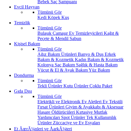
Bebek Saç Şampuanı
Evcil Hayvan
Tümünü Gör
Kedi
Köpek
Kuş
Temizlik
Tümünü Gör
Bulaşık
Çamaşır
Ev Temizleyicileri
Kağıt &
Peçete & Mendil
Sabun
Kişisel Bakım
Tümünü Gör
Ağız Bakım Ürünleri
Banyo & Duş
Erkek
Bakım & Kozmetik
Kadın Bakım & Kozmetik
Kolonya
Saç Bakım
Sağlık & Hasta Bakım
Vücut & El & Ayak Bakım
Yüz Bakım
Dondurma
Tümünü Gör
Tekli Ürünler
Kutu Ürünler
Çoklu Paket
Gıda Dışı
Tümünü Gör
Elektrikli ve Elektronik Ev Aletleri
Ev Tekstili
Fırsat Ürünleri
Giyim & Ayakkabı & Aksesuar
Haşare Öldürücüleri
Kırtasiye
Mutfak
Yardımcıları
Spot Ürünler
Tek Kullanımlık
Ürünler
Züccaciye ve Ev Eşyaları
Et ÃœrÃ¼nleri ve ÅarkÃ¼teri