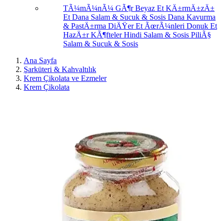
TÃ¼mÃ¼nÃ¼ GÃ¶r
Beyaz Et
KÄ±rmÄ±zÄ±
Et
Dana Salam & Sucuk & Sosis
Dana Kavurma
& PastÄ±rma
DiÄŸer Et ÃœrÃ¼nleri
Donuk Et
HazÄ±r KÃ¶fteler
Hindi Salam & Sosis
PiliÃ§
Salam & Sucuk & Sosis
Ana Sayfa
Şarküteri & Kahvaltılık
Krem Çikolata ve Ezmeler
Krem Çikolata