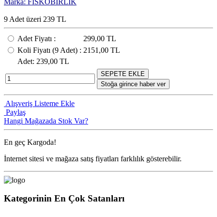
Marka: FİSKOBİRLİK
9 Adet üzeri 239 TL
Adet Fiyatı
:
299,00 TL
Koli Fiyatı
(9
Adet
) :
2151,00 TL
Adet
: 239,00 TL
SEPETE EKLE
Stoğa girince haber ver
Alışveriş Listeme Ekle
Paylaş
Hangi Mağazada Stok Var?
En geç
Kargoda!
İnternet sitesi ve mağaza satış fiyatları farklılık gösterebilir.
Kategorinin En Çok Satanları