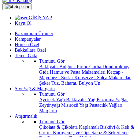
E-Katalog
Sepetim
GİRİŞ YAP
Kayıt Ol
Kazandıran Ürünler
Kampanyalar
Horeca Özel
Bakkallara Özel
Temel Gıda
Tümünü Gör
Bakliyat - Bulgur - Pirinç
Çorba
Dondurulmuş
Gıda
Hamur ve Pasta Malzemeleri
Ketçap -
Mayonez - Soslar
Konserve - Salça
Makarnalar
Şeker
Tuz, Baharat, Bulyon
Un
Sıvı Yağ & Margarin
Tümünü Gör
Ayçiçek Yağı
Baklavalık Yağ
Kızartma Yağlar
Zeytinyağı
Mısırözü Yağı
Pastacılık Yağları
Margarin
Atıştırmalık
Tümünü Gör
Çikolata & Çikolata Kaplamalı
Bisküvi & Kek &
Gofret
Kuruyemiş ve Cips
Sakız & Şekerleme