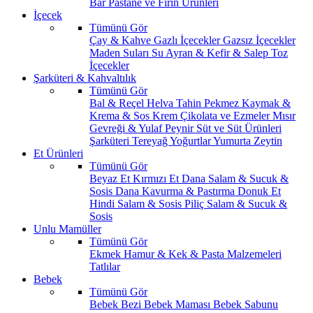
Bar
Pastane ve Fırın Ürünleri
İçecek
Tümünü Gör
Çay & Kahve
Gazlı İçecekler
Gazsız İçecekler
Maden Suları
Su
Ayran & Kefir & Salep
Toz
İçecekler
Şarküteri & Kahvaltılık
Tümünü Gör
Bal & Reçel
Helva Tahin Pekmez
Kaymak &
Krema & Sos
Krem Çikolata ve Ezmeler
Mısır
Gevreği & Yulaf
Peynir
Süt ve Süt Ürünleri
Şarküteri
Tereyağ
Yoğurtlar
Yumurta
Zeytin
Et Ürünleri
Tümünü Gör
Beyaz Et
Kırmızı Et
Dana Salam & Sucuk &
Sosis
Dana Kavurma & Pastırma
Donuk Et
Hindi Salam & Sosis
Piliç Salam & Sucuk &
Sosis
Unlu Mamüller
Tümünü Gör
Ekmek
Hamur & Kek & Pasta Malzemeleri
Tatlılar
Bebek
Tümünü Gör
Bebek Bezi
Bebek Maması
Bebek Sabunu