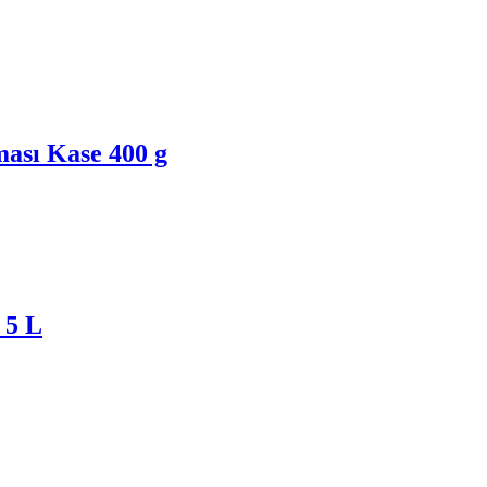
ası Kase 400 g
 5 L