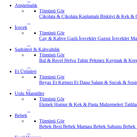
Atıştırmalık
Tümünü Gör
Çikolata & Çikolata Kaplamalı
Bisküvi & Kek & 
İçecek
Tümünü Gör
Çay & Kahve
Gazlı İçecekler
Gazsız İçecekler
Ma
Şarküteri & Kahvaltılık
Tümünü Gör
Bal & Reçel
Helva Tahin Pekmez
Kaymak & Kre
Et Ürünleri
Tümünü Gör
Beyaz Et
Kırmızı Et
Dana Salam & Sucuk & Sosi
Unlu Mamüller
Tümünü Gör
Ekmek
Hamur & Kek & Pasta Malzemeleri
Tatlıla
Bebek
Tümünü Gör
Bebek Bezi
Bebek Maması
Bebek Sabunu
Bebek 