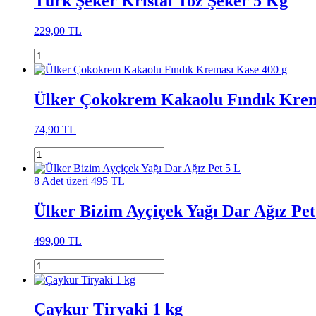
Türk Şeker Kristal Toz Şeker 5 Kg
229,00 TL
Ülker Çokokrem Kakaolu Fındık Krem
74,90 TL
8 Adet üzeri 495 TL
Ülker Bizim Ayçiçek Yağı Dar Ağız Pet
499,00 TL
Çaykur Tiryaki 1 kg