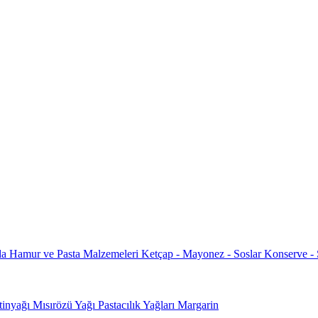
da
Hamur ve Pasta Malzemeleri
Ketçap - Mayonez - Soslar
Konserve -
tinyağı
Mısırözü Yağı
Pastacılık Yağları
Margarin