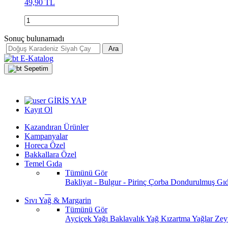
49,90 TL
Sonuç bulunamadı
Ara
E-Katalog
Sepetim
GİRİŞ YAP
Kayıt Ol
Kazandıran Ürünler
Kampanyalar
Horeca Özel
Bakkallara Özel
Temel Gıda
Tümünü Gör
Bakliyat - Bulgur - Pirinç
Çorba
Dondurulmuş Gı
Sıvı Yağ & Margarin
Tümünü Gör
Ayçiçek Yağı
Baklavalık Yağ
Kızartma Yağlar
Zey