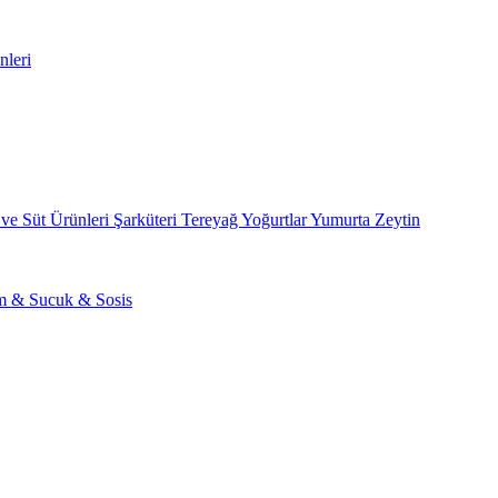
nleri
 ve Süt Ürünleri
Şarküteri
Tereyağ
Yoğurtlar
Yumurta
Zeytin
am & Sucuk & Sosis