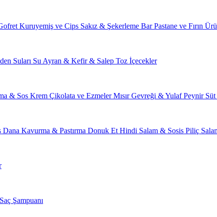
Gofret
Kuruyemiş ve Cips
Sakız & Şekerleme
Bar
Pastane ve Fırın Ürü
den Suları
Su
Ayran & Kefir & Salep
Toz İçecekler
ma & Sos
Krem Çikolata ve Ezmeler
Mısır Gevreği & Yulaf
Peynir
Süt
s
Dana Kavurma & Pastırma
Donuk Et
Hindi Salam & Sosis
Piliç Sal
r
Saç Şampuanı