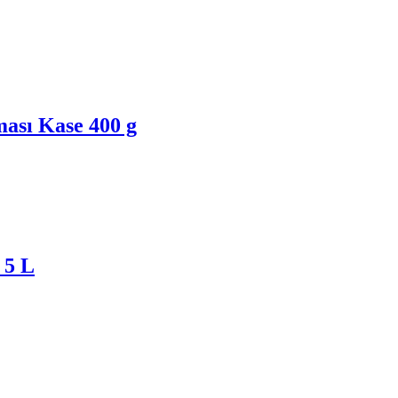
ası Kase 400 g
 5 L