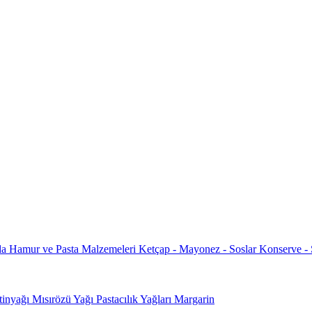
da
Hamur ve Pasta Malzemeleri
Ketçap - Mayonez - Soslar
Konserve -
tinyağı
Mısırözü Yağı
Pastacılık Yağları
Margarin