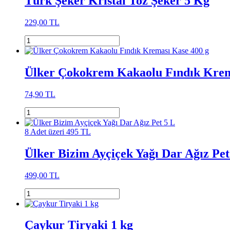
Türk Şeker Kristal Toz Şeker 5 Kg
229,00 TL
Ülker Çokokrem Kakaolu Fındık Krem
74,90 TL
8 Adet üzeri 495 TL
Ülker Bizim Ayçiçek Yağı Dar Ağız Pet
499,00 TL
Çaykur Tiryaki 1 kg