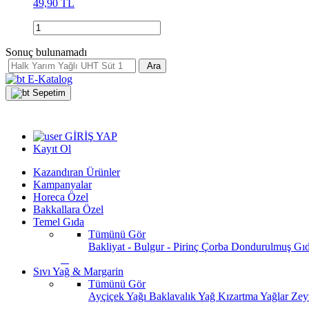
49,90 TL
Sonuç bulunamadı
Ara
E-Katalog
Sepetim
GİRİŞ YAP
Kayıt Ol
Kazandıran Ürünler
Kampanyalar
Horeca Özel
Bakkallara Özel
Temel Gıda
Tümünü Gör
Bakliyat - Bulgur - Pirinç
Çorba
Dondurulmuş Gı
Sıvı Yağ & Margarin
Tümünü Gör
Ayçiçek Yağı
Baklavalık Yağ
Kızartma Yağlar
Zey