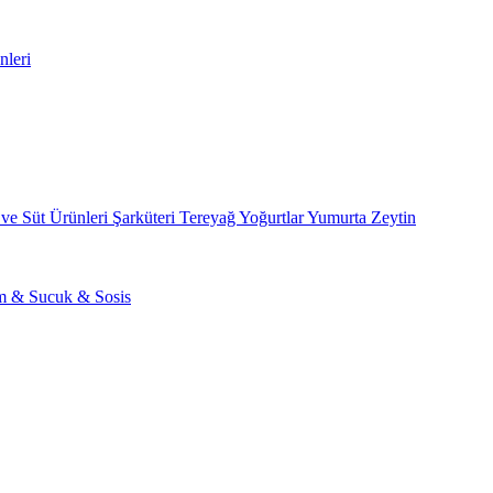
nleri
 ve Süt Ürünleri
Şarküteri
Tereyağ
Yoğurtlar
Yumurta
Zeytin
am & Sucuk & Sosis