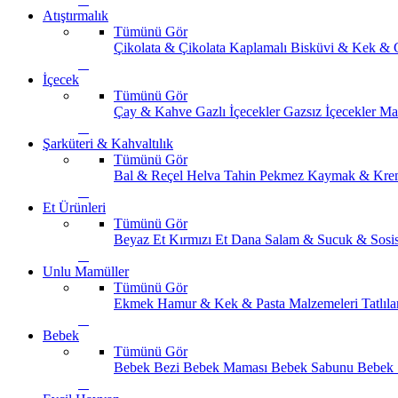
Atıştırmalık
Tümünü Gör
Çikolata & Çikolata Kaplamalı
Bisküvi & Kek & 
İçecek
Tümünü Gör
Çay & Kahve
Gazlı İçecekler
Gazsız İçecekler
Ma
Şarküteri & Kahvaltılık
Tümünü Gör
Bal & Reçel
Helva Tahin Pekmez
Kaymak & Kre
Et Ürünleri
Tümünü Gör
Beyaz Et
Kırmızı Et
Dana Salam & Sucuk & Sosi
Unlu Mamüller
Tümünü Gör
Ekmek
Hamur & Kek & Pasta Malzemeleri
Tatlıla
Bebek
Tümünü Gör
Bebek Bezi
Bebek Maması
Bebek Sabunu
Bebek 