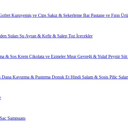
Gofret
Kuruyemiş ve Cips
Sakız & Şekerleme
Bar
Pastane ve Fırın Ürü
den Suları
Su
Ayran & Kefir & Salep
Toz İçecekler
ma & Sos
Krem Çikolata ve Ezmeler
Mısır Gevreği & Yulaf
Peynir
Süt
s
Dana Kavurma & Pastırma
Donuk Et
Hindi Salam & Sosis
Piliç Sal
r
Saç Şampuanı