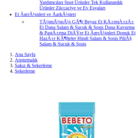
Yardımcıları
Spot Ürünler
Tek Kullanımlık
Ürünler
Züccaciye ve Ev Eşyaları
Et ÃœrÃ¼nleri ve ÅarkÃ¼teri
TÃ¼mÃ¼nÃ¼ GÃ¶r
Beyaz Et
KÄ±rmÄ±zÄ±
Et
Dana Salam & Sucuk & Sosis
Dana Kavurma
& PastÄ±rma
DiÄŸer Et ÃœrÃ¼nleri
Donuk Et
HazÄ±r KÃ¶fteler
Hindi Salam & Sosis
PiliÃ§
Salam & Sucuk & Sosis
Ana Sayfa
Atıştırmalık
Sakız & Şekerleme
Şekerleme