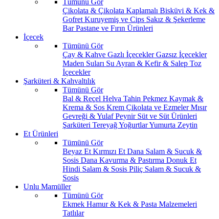
Tümünü Gör
Çikolata & Çikolata Kaplamalı
Bisküvi & Kek &
Gofret
Kuruyemiş ve Cips
Sakız & Şekerleme
Bar
Pastane ve Fırın Ürünleri
İçecek
Tümünü Gör
Çay & Kahve
Gazlı İçecekler
Gazsız İçecekler
Maden Suları
Su
Ayran & Kefir & Salep
Toz
İçecekler
Şarküteri & Kahvaltılık
Tümünü Gör
Bal & Reçel
Helva Tahin Pekmez
Kaymak &
Krema & Sos
Krem Çikolata ve Ezmeler
Mısır
Gevreği & Yulaf
Peynir
Süt ve Süt Ürünleri
Şarküteri
Tereyağ
Yoğurtlar
Yumurta
Zeytin
Et Ürünleri
Tümünü Gör
Beyaz Et
Kırmızı Et
Dana Salam & Sucuk &
Sosis
Dana Kavurma & Pastırma
Donuk Et
Hindi Salam & Sosis
Piliç Salam & Sucuk &
Sosis
Unlu Mamüller
Tümünü Gör
Ekmek
Hamur & Kek & Pasta Malzemeleri
Tatlılar