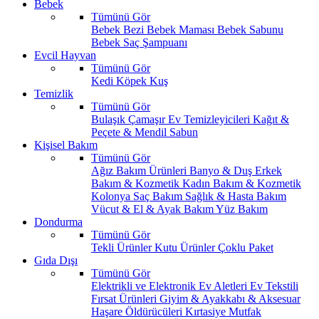
Bebek
Tümünü Gör
Bebek Bezi
Bebek Maması
Bebek Sabunu
Bebek Saç Şampuanı
Evcil Hayvan
Tümünü Gör
Kedi
Köpek
Kuş
Temizlik
Tümünü Gör
Bulaşık
Çamaşır
Ev Temizleyicileri
Kağıt &
Peçete & Mendil
Sabun
Kişisel Bakım
Tümünü Gör
Ağız Bakım Ürünleri
Banyo & Duş
Erkek
Bakım & Kozmetik
Kadın Bakım & Kozmetik
Kolonya
Saç Bakım
Sağlık & Hasta Bakım
Vücut & El & Ayak Bakım
Yüz Bakım
Dondurma
Tümünü Gör
Tekli Ürünler
Kutu Ürünler
Çoklu Paket
Gıda Dışı
Tümünü Gör
Elektrikli ve Elektronik Ev Aletleri
Ev Tekstili
Fırsat Ürünleri
Giyim & Ayakkabı & Aksesuar
Haşare Öldürücüleri
Kırtasiye
Mutfak