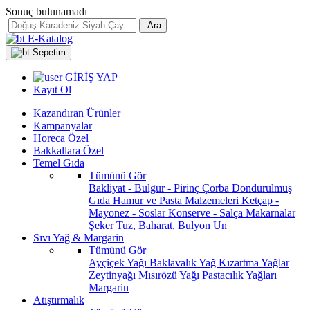
Sonuç bulunamadı
Ara
E-Katalog
Sepetim
GİRİŞ YAP
Kayıt Ol
Kazandıran Ürünler
Kampanyalar
Horeca Özel
Bakkallara Özel
Temel Gıda
Tümünü Gör
Bakliyat - Bulgur - Pirinç
Çorba
Dondurulmuş
Gıda
Hamur ve Pasta Malzemeleri
Ketçap -
Mayonez - Soslar
Konserve - Salça
Makarnalar
Şeker
Tuz, Baharat, Bulyon
Un
Sıvı Yağ & Margarin
Tümünü Gör
Ayçiçek Yağı
Baklavalık Yağ
Kızartma Yağlar
Zeytinyağı
Mısırözü Yağı
Pastacılık Yağları
Margarin
Atıştırmalık