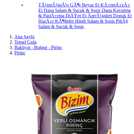
TÃ¼mÃ¼nÃ¼ GÃ¶r
Beyaz Et
KÄ±rmÄ±zÄ±
Et
Dana Salam & Sucuk & Sosis
Dana Kavurma
& PastÄ±rma
DiÄŸer Et ÃœrÃ¼nleri
Donuk Et
HazÄ±r KÃ¶fteler
Hindi Salam & Sosis
PiliÃ§
Salam & Sucuk & Sosis
Ana Sayfa
Temel Gıda
Bakliyat - Bulgur - Pirinç
Pirinç