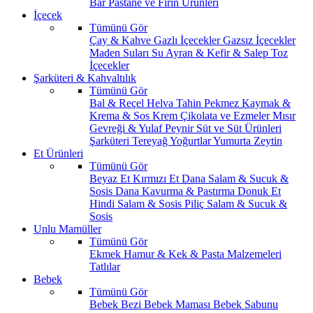
Bar
Pastane ve Fırın Ürünleri
İçecek
Tümünü Gör
Çay & Kahve
Gazlı İçecekler
Gazsız İçecekler
Maden Suları
Su
Ayran & Kefir & Salep
Toz
İçecekler
Şarküteri & Kahvaltılık
Tümünü Gör
Bal & Reçel
Helva Tahin Pekmez
Kaymak &
Krema & Sos
Krem Çikolata ve Ezmeler
Mısır
Gevreği & Yulaf
Peynir
Süt ve Süt Ürünleri
Şarküteri
Tereyağ
Yoğurtlar
Yumurta
Zeytin
Et Ürünleri
Tümünü Gör
Beyaz Et
Kırmızı Et
Dana Salam & Sucuk &
Sosis
Dana Kavurma & Pastırma
Donuk Et
Hindi Salam & Sosis
Piliç Salam & Sucuk &
Sosis
Unlu Mamüller
Tümünü Gör
Ekmek
Hamur & Kek & Pasta Malzemeleri
Tatlılar
Bebek
Tümünü Gör
Bebek Bezi
Bebek Maması
Bebek Sabunu