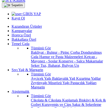
E-Katalog
Sepetim
GİRİŞ YAP
Kayıt Ol
Kazandıran Ürünler
Kampanyalar
Horeca Özel
Bakkallara Özel
Temel Gıda
Tümünü Gör
Bakliyat - Bulgur - Pirinç
Çorba
Dondurulmuş
Gıda
Hamur ve Pasta Malzemeleri
Ketçap -
Mayonez - Soslar
Konserve - Salça
Makarnalar
Şeker
Tuz, Baharat, Bulyon
Un
Sıvı Yağ & Margarin
Tümünü Gör
Ayçiçek Yağı
Baklavalık Yağ
Kızartma Yağlar
Zeytinyağı
Mısırözü Yağı
Pastacılık Yağları
Margarin
Atıştırmalık
Tümünü Gör
Çikolata & Çikolata Kaplamalı
Bisküvi & Kek &
Gofret
Kuruyemiş ve Cips
Sakız & Şekerleme