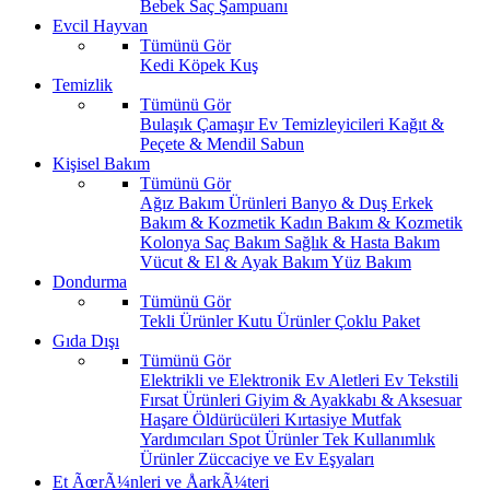
Bebek Saç Şampuanı
Evcil Hayvan
Tümünü Gör
Kedi
Köpek
Kuş
Temizlik
Tümünü Gör
Bulaşık
Çamaşır
Ev Temizleyicileri
Kağıt &
Peçete & Mendil
Sabun
Kişisel Bakım
Tümünü Gör
Ağız Bakım Ürünleri
Banyo & Duş
Erkek
Bakım & Kozmetik
Kadın Bakım & Kozmetik
Kolonya
Saç Bakım
Sağlık & Hasta Bakım
Vücut & El & Ayak Bakım
Yüz Bakım
Dondurma
Tümünü Gör
Tekli Ürünler
Kutu Ürünler
Çoklu Paket
Gıda Dışı
Tümünü Gör
Elektrikli ve Elektronik Ev Aletleri
Ev Tekstili
Fırsat Ürünleri
Giyim & Ayakkabı & Aksesuar
Haşare Öldürücüleri
Kırtasiye
Mutfak
Yardımcıları
Spot Ürünler
Tek Kullanımlık
Ürünler
Züccaciye ve Ev Eşyaları
Et ÃœrÃ¼nleri ve ÅarkÃ¼teri