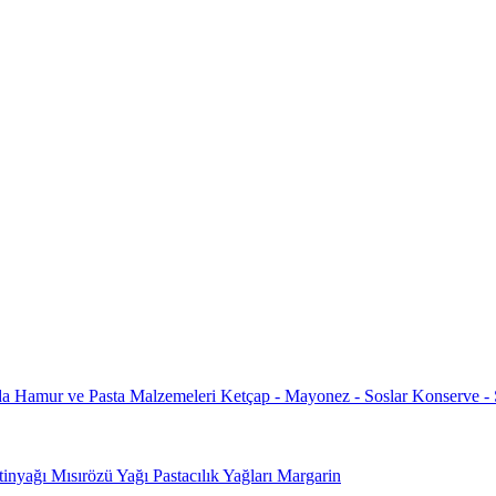
da
Hamur ve Pasta Malzemeleri
Ketçap - Mayonez - Soslar
Konserve -
tinyağı
Mısırözü Yağı
Pastacılık Yağları
Margarin