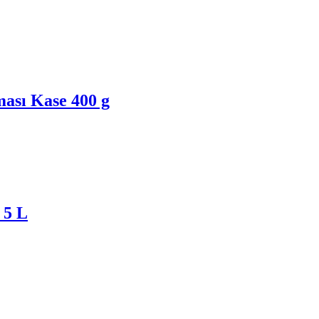
ası Kase 400 g
 5 L