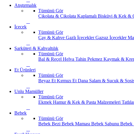
Atıştırmalık
Tümünü Gör
Çikolata & Çikolata Kaplamalı
Bisküvi & Kek & 
İçecek
Tümünü Gör
Çay & Kahve
Gazlı İçecekler
Gazsız İçecekler
Ma
Şarküteri & Kahvaltılık
Tümünü Gör
Bal & Reçel
Helva Tahin Pekmez
Kaymak & Kre
Et Ürünleri
Tümünü Gör
Beyaz Et
Kırmızı Et
Dana Salam & Sucuk & Sosi
Unlu Mamüller
Tümünü Gör
Ekmek
Hamur & Kek & Pasta Malzemeleri
Tatlıla
Bebek
Tümünü Gör
Bebek Bezi
Bebek Maması
Bebek Sabunu
Bebek 