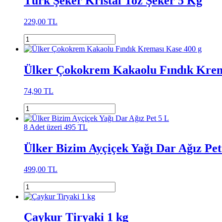
Türk Şeker Kristal Toz Şeker 5 Kg
229,00 TL
Ülker Çokokrem Kakaolu Fındık Krem
74,90 TL
8 Adet üzeri 495 TL
Ülker Bizim Ayçiçek Yağı Dar Ağız Pet
499,00 TL
Çaykur Tiryaki 1 kg