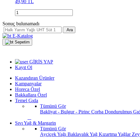
49,90 TL
Sonuç bulunamadı
Ara
E-Katalog
Sepetim
GİRİŞ YAP
Kayıt Ol
Kazandıran Ürünler
Kampanyalar
Horeca Özel
Bakkallara Özel
Temel Gıda
Tümünü Gör
Bakliyat - Bulgur - Pirinç
Çorba
Dondurulmuş Gı
Sıvı Yağ & Margarin
Tümünü Gör
Ayçiçek Yağı
Baklavalık Yağ
Kızartma Yağlar
Zey