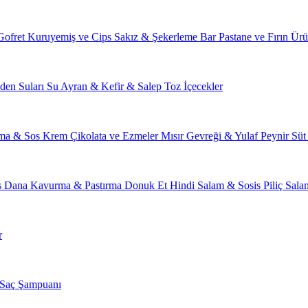
Gofret
Kuruyemiş ve Cips
Sakız & Şekerleme
Bar
Pastane ve Fırın Ürü
den Suları
Su
Ayran & Kefir & Salep
Toz İçecekler
ma & Sos
Krem Çikolata ve Ezmeler
Mısır Gevreği & Yulaf
Peynir
Süt
s
Dana Kavurma & Pastırma
Donuk Et
Hindi Salam & Sosis
Piliç Sal
r
Saç Şampuanı