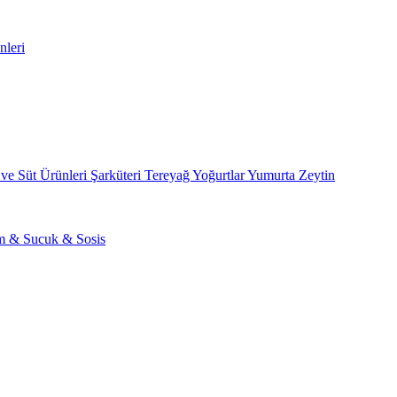
nleri
 ve Süt Ürünleri
Şarküteri
Tereyağ
Yoğurtlar
Yumurta
Zeytin
am & Sucuk & Sosis