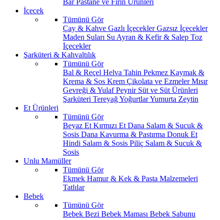
Bar
Pastane ve Fırın Ürünleri
İçecek
Tümünü Gör
Çay & Kahve
Gazlı İçecekler
Gazsız İçecekler
Maden Suları
Su
Ayran & Kefir & Salep
Toz
İçecekler
Şarküteri & Kahvaltılık
Tümünü Gör
Bal & Reçel
Helva Tahin Pekmez
Kaymak &
Krema & Sos
Krem Çikolata ve Ezmeler
Mısır
Gevreği & Yulaf
Peynir
Süt ve Süt Ürünleri
Şarküteri
Tereyağ
Yoğurtlar
Yumurta
Zeytin
Et Ürünleri
Tümünü Gör
Beyaz Et
Kırmızı Et
Dana Salam & Sucuk &
Sosis
Dana Kavurma & Pastırma
Donuk Et
Hindi Salam & Sosis
Piliç Salam & Sucuk &
Sosis
Unlu Mamüller
Tümünü Gör
Ekmek
Hamur & Kek & Pasta Malzemeleri
Tatlılar
Bebek
Tümünü Gör
Bebek Bezi
Bebek Maması
Bebek Sabunu