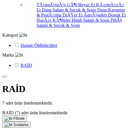
TÃ¼mÃ¼nÃ¼ GÃ¶r
Beyaz Et
KÄ±rmÄ±zÄ±
Et
Dana Salam & Sucuk & Sosis
Dana Kavurma
& PastÄ±rma
DiÄŸer Et ÃœrÃ¼nleri
Donuk Et
HazÄ±r KÃ¶fteler
Hindi Salam & Sosis
PiliÃ§
Salam & Sucuk & Sosis
Kategori
Haşare Öldürücüleri
Marka
RAİD
RAİD
7
adet ürün listelenmektedir.
RAİD
(7)
adet ürün listelenmektedir.
Filtrele
Sıralama