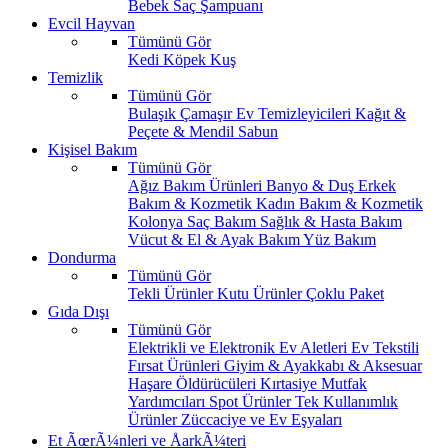
Bebek Saç Şampuanı
Evcil Hayvan
Tümünü Gör
Kedi
Köpek
Kuş
Temizlik
Tümünü Gör
Bulaşık
Çamaşır
Ev Temizleyicileri
Kağıt &
Peçete & Mendil
Sabun
Kişisel Bakım
Tümünü Gör
Ağız Bakım Ürünleri
Banyo & Duş
Erkek
Bakım & Kozmetik
Kadın Bakım & Kozmetik
Kolonya
Saç Bakım
Sağlık & Hasta Bakım
Vücut & El & Ayak Bakım
Yüz Bakım
Dondurma
Tümünü Gör
Tekli Ürünler
Kutu Ürünler
Çoklu Paket
Gıda Dışı
Tümünü Gör
Elektrikli ve Elektronik Ev Aletleri
Ev Tekstili
Fırsat Ürünleri
Giyim & Ayakkabı & Aksesuar
Haşare Öldürücüleri
Kırtasiye
Mutfak
Yardımcıları
Spot Ürünler
Tek Kullanımlık
Ürünler
Züccaciye ve Ev Eşyaları
Et ÃœrÃ¼nleri ve ÅarkÃ¼teri