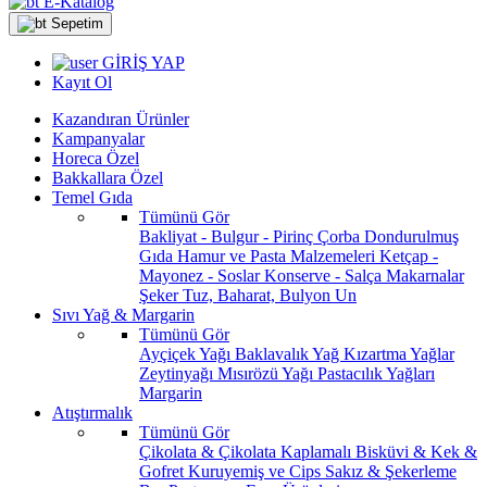
E-Katalog
Sepetim
GİRİŞ YAP
Kayıt Ol
Kazandıran Ürünler
Kampanyalar
Horeca Özel
Bakkallara Özel
Temel Gıda
Tümünü Gör
Bakliyat - Bulgur - Pirinç
Çorba
Dondurulmuş
Gıda
Hamur ve Pasta Malzemeleri
Ketçap -
Mayonez - Soslar
Konserve - Salça
Makarnalar
Şeker
Tuz, Baharat, Bulyon
Un
Sıvı Yağ & Margarin
Tümünü Gör
Ayçiçek Yağı
Baklavalık Yağ
Kızartma Yağlar
Zeytinyağı
Mısırözü Yağı
Pastacılık Yağları
Margarin
Atıştırmalık
Tümünü Gör
Çikolata & Çikolata Kaplamalı
Bisküvi & Kek &
Gofret
Kuruyemiş ve Cips
Sakız & Şekerleme