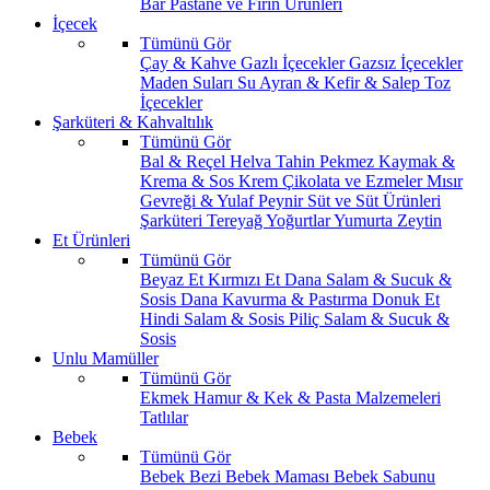
Bar
Pastane ve Fırın Ürünleri
İçecek
Tümünü Gör
Çay & Kahve
Gazlı İçecekler
Gazsız İçecekler
Maden Suları
Su
Ayran & Kefir & Salep
Toz
İçecekler
Şarküteri & Kahvaltılık
Tümünü Gör
Bal & Reçel
Helva Tahin Pekmez
Kaymak &
Krema & Sos
Krem Çikolata ve Ezmeler
Mısır
Gevreği & Yulaf
Peynir
Süt ve Süt Ürünleri
Şarküteri
Tereyağ
Yoğurtlar
Yumurta
Zeytin
Et Ürünleri
Tümünü Gör
Beyaz Et
Kırmızı Et
Dana Salam & Sucuk &
Sosis
Dana Kavurma & Pastırma
Donuk Et
Hindi Salam & Sosis
Piliç Salam & Sucuk &
Sosis
Unlu Mamüller
Tümünü Gör
Ekmek
Hamur & Kek & Pasta Malzemeleri
Tatlılar
Bebek
Tümünü Gör
Bebek Bezi
Bebek Maması
Bebek Sabunu