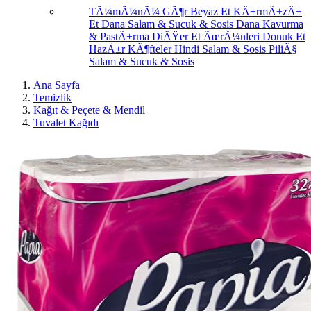
TÃ¼mÃ¼nÃ¼ GÃ¶r
Beyaz Et
KÄ±rmÄ±zÄ±
Et
Dana Salam & Sucuk & Sosis
Dana Kavurma
& PastÄ±rma
DiÄŸer Et ÃœrÃ¼nleri
Donuk Et
HazÄ±r KÃ¶fteler
Hindi Salam & Sosis
PiliÃ§
Salam & Sucuk & Sosis
Ana Sayfa
Temizlik
Kağıt & Peçete & Mendil
Tuvalet Kağıdı