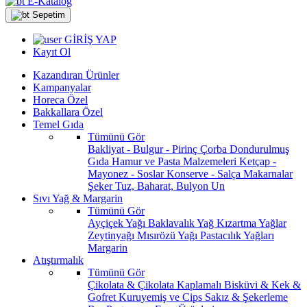
E-Katalog
Sepetim
GİRİŞ YAP
Kayıt Ol
Kazandıran Ürünler
Kampanyalar
Horeca Özel
Bakkallara Özel
Temel Gıda
Tümünü Gör
Bakliyat - Bulgur - Pirinç
Çorba
Dondurulmuş
Gıda
Hamur ve Pasta Malzemeleri
Ketçap -
Mayonez - Soslar
Konserve - Salça
Makarnalar
Şeker
Tuz, Baharat, Bulyon
Un
Sıvı Yağ & Margarin
Tümünü Gör
Ayçiçek Yağı
Baklavalık Yağ
Kızartma Yağlar
Zeytinyağı
Mısırözü Yağı
Pastacılık Yağları
Margarin
Atıştırmalık
Tümünü Gör
Çikolata & Çikolata Kaplamalı
Bisküvi & Kek &
Gofret
Kuruyemiş ve Cips
Sakız & Şekerleme