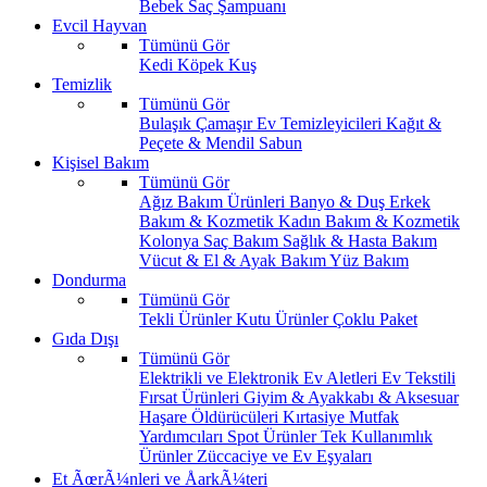
Bebek Saç Şampuanı
Evcil Hayvan
Tümünü Gör
Kedi
Köpek
Kuş
Temizlik
Tümünü Gör
Bulaşık
Çamaşır
Ev Temizleyicileri
Kağıt &
Peçete & Mendil
Sabun
Kişisel Bakım
Tümünü Gör
Ağız Bakım Ürünleri
Banyo & Duş
Erkek
Bakım & Kozmetik
Kadın Bakım & Kozmetik
Kolonya
Saç Bakım
Sağlık & Hasta Bakım
Vücut & El & Ayak Bakım
Yüz Bakım
Dondurma
Tümünü Gör
Tekli Ürünler
Kutu Ürünler
Çoklu Paket
Gıda Dışı
Tümünü Gör
Elektrikli ve Elektronik Ev Aletleri
Ev Tekstili
Fırsat Ürünleri
Giyim & Ayakkabı & Aksesuar
Haşare Öldürücüleri
Kırtasiye
Mutfak
Yardımcıları
Spot Ürünler
Tek Kullanımlık
Ürünler
Züccaciye ve Ev Eşyaları
Et ÃœrÃ¼nleri ve ÅarkÃ¼teri