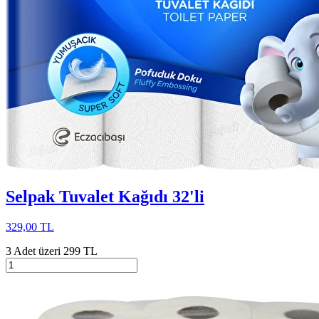
Selpak Tuvalet Kağıdı 32'li
329,00 TL
3 Adet üzeri 299 TL