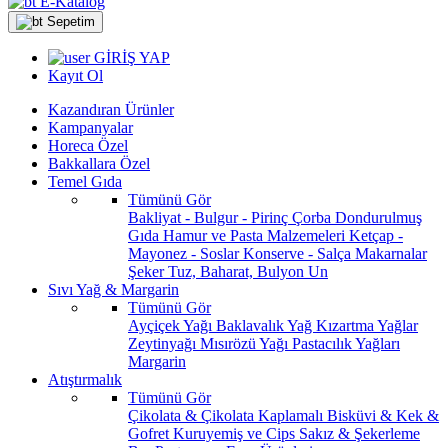
E-Katalog
Sepetim
GİRİŞ YAP
Kayıt Ol
Kazandıran Ürünler
Kampanyalar
Horeca Özel
Bakkallara Özel
Temel Gıda
Tümünü Gör
Bakliyat - Bulgur - Pirinç
Çorba
Dondurulmuş
Gıda
Hamur ve Pasta Malzemeleri
Ketçap -
Mayonez - Soslar
Konserve - Salça
Makarnalar
Şeker
Tuz, Baharat, Bulyon
Un
Sıvı Yağ & Margarin
Tümünü Gör
Ayçiçek Yağı
Baklavalık Yağ
Kızartma Yağlar
Zeytinyağı
Mısırözü Yağı
Pastacılık Yağları
Margarin
Atıştırmalık
Tümünü Gör
Çikolata & Çikolata Kaplamalı
Bisküvi & Kek &
Gofret
Kuruyemiş ve Cips
Sakız & Şekerleme