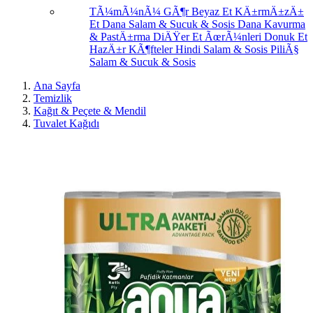
TÃ¼mÃ¼nÃ¼ GÃ¶r
Beyaz Et
KÄ±rmÄ±zÄ±
Et
Dana Salam & Sucuk & Sosis
Dana Kavurma
& PastÄ±rma
DiÄŸer Et ÃœrÃ¼nleri
Donuk Et
HazÄ±r KÃ¶fteler
Hindi Salam & Sosis
PiliÃ§
Salam & Sucuk & Sosis
Ana Sayfa
Temizlik
Kağıt & Peçete & Mendil
Tuvalet Kağıdı