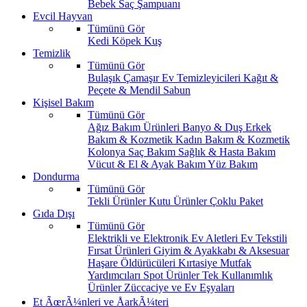
Bebek Saç Şampuanı
Evcil Hayvan
Tümünü Gör
Kedi
Köpek
Kuş
Temizlik
Tümünü Gör
Bulaşık
Çamaşır
Ev Temizleyicileri
Kağıt &
Peçete & Mendil
Sabun
Kişisel Bakım
Tümünü Gör
Ağız Bakım Ürünleri
Banyo & Duş
Erkek
Bakım & Kozmetik
Kadın Bakım & Kozmetik
Kolonya
Saç Bakım
Sağlık & Hasta Bakım
Vücut & El & Ayak Bakım
Yüz Bakım
Dondurma
Tümünü Gör
Tekli Ürünler
Kutu Ürünler
Çoklu Paket
Gıda Dışı
Tümünü Gör
Elektrikli ve Elektronik Ev Aletleri
Ev Tekstili
Fırsat Ürünleri
Giyim & Ayakkabı & Aksesuar
Haşare Öldürücüleri
Kırtasiye
Mutfak
Yardımcıları
Spot Ürünler
Tek Kullanımlık
Ürünler
Züccaciye ve Ev Eşyaları
Et ÃœrÃ¼nleri ve ÅarkÃ¼teri