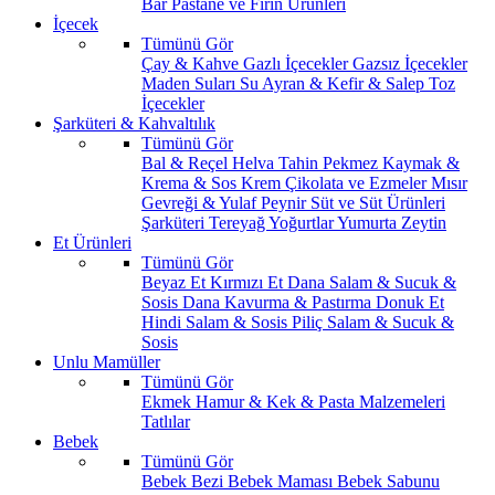
Bar
Pastane ve Fırın Ürünleri
İçecek
Tümünü Gör
Çay & Kahve
Gazlı İçecekler
Gazsız İçecekler
Maden Suları
Su
Ayran & Kefir & Salep
Toz
İçecekler
Şarküteri & Kahvaltılık
Tümünü Gör
Bal & Reçel
Helva Tahin Pekmez
Kaymak &
Krema & Sos
Krem Çikolata ve Ezmeler
Mısır
Gevreği & Yulaf
Peynir
Süt ve Süt Ürünleri
Şarküteri
Tereyağ
Yoğurtlar
Yumurta
Zeytin
Et Ürünleri
Tümünü Gör
Beyaz Et
Kırmızı Et
Dana Salam & Sucuk &
Sosis
Dana Kavurma & Pastırma
Donuk Et
Hindi Salam & Sosis
Piliç Salam & Sucuk &
Sosis
Unlu Mamüller
Tümünü Gör
Ekmek
Hamur & Kek & Pasta Malzemeleri
Tatlılar
Bebek
Tümünü Gör
Bebek Bezi
Bebek Maması
Bebek Sabunu