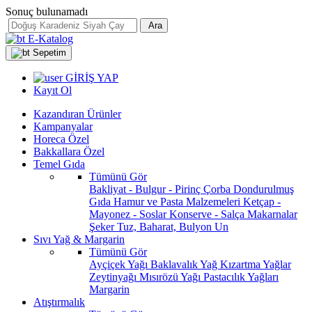
Sonuç bulunamadı
Ara
E-Katalog
Sepetim
GİRİŞ YAP
Kayıt Ol
Kazandıran Ürünler
Kampanyalar
Horeca Özel
Bakkallara Özel
Temel Gıda
Tümünü Gör
Bakliyat - Bulgur - Pirinç
Çorba
Dondurulmuş
Gıda
Hamur ve Pasta Malzemeleri
Ketçap -
Mayonez - Soslar
Konserve - Salça
Makarnalar
Şeker
Tuz, Baharat, Bulyon
Un
Sıvı Yağ & Margarin
Tümünü Gör
Ayçiçek Yağı
Baklavalık Yağ
Kızartma Yağlar
Zeytinyağı
Mısırözü Yağı
Pastacılık Yağları
Margarin
Atıştırmalık