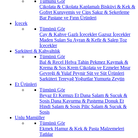
Tümünü Gör
Çikolata & Çikolata Kaplamalı
Bisküvi & Kek &
Gofret
Kuruyemiş ve Cips
Sakız & Şekerleme
Bar
Pastane ve Fırın Ürünleri
İçecek
Tümünü Gör
Çay & Kahve
Gazlı İçecekler
Gazsız İçecekler
Maden Suları
Su
Ayran & Kefir & Salep
Toz
İçecekler
Şarküteri & Kahvaltılık
Tümünü Gör
Bal & Reçel
Helva Tahin Pekmez
Kaymak &
Krema & Sos
Krem Çikolata ve Ezmeler
Mısır
Gevreği & Yulaf
Peynir
Süt ve Süt Ürünleri
Şarküteri
Tereyağ
Yoğurtlar
Yumurta
Zeytin
Et Ürünleri
Tümünü Gör
Beyaz Et
Kırmızı Et
Dana Salam & Sucuk &
Sosis
Dana Kavurma & Pastırma
Donuk Et
Hindi Salam & Sosis
Piliç Salam & Sucuk &
Sosis
Unlu Mamüller
Tümünü Gör
Ekmek
Hamur & Kek & Pasta Malzemeleri
Tatlılar