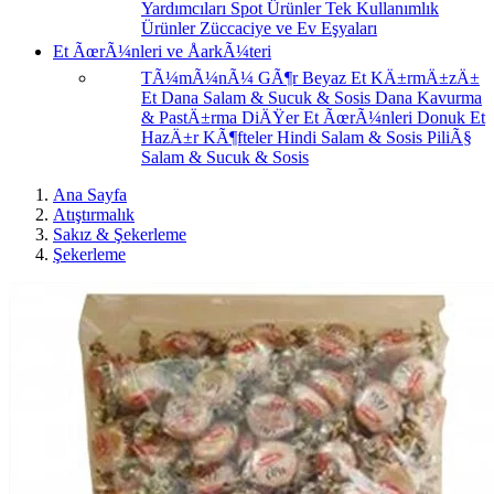
Yardımcıları
Spot Ürünler
Tek Kullanımlık
Ürünler
Züccaciye ve Ev Eşyaları
Et ÃœrÃ¼nleri ve ÅarkÃ¼teri
TÃ¼mÃ¼nÃ¼ GÃ¶r
Beyaz Et
KÄ±rmÄ±zÄ±
Et
Dana Salam & Sucuk & Sosis
Dana Kavurma
& PastÄ±rma
DiÄŸer Et ÃœrÃ¼nleri
Donuk Et
HazÄ±r KÃ¶fteler
Hindi Salam & Sosis
PiliÃ§
Salam & Sucuk & Sosis
Ana Sayfa
Atıştırmalık
Sakız & Şekerleme
Şekerleme