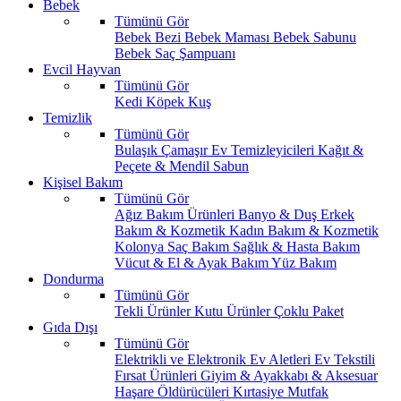
Bebek
Tümünü Gör
Bebek Bezi
Bebek Maması
Bebek Sabunu
Bebek Saç Şampuanı
Evcil Hayvan
Tümünü Gör
Kedi
Köpek
Kuş
Temizlik
Tümünü Gör
Bulaşık
Çamaşır
Ev Temizleyicileri
Kağıt &
Peçete & Mendil
Sabun
Kişisel Bakım
Tümünü Gör
Ağız Bakım Ürünleri
Banyo & Duş
Erkek
Bakım & Kozmetik
Kadın Bakım & Kozmetik
Kolonya
Saç Bakım
Sağlık & Hasta Bakım
Vücut & El & Ayak Bakım
Yüz Bakım
Dondurma
Tümünü Gör
Tekli Ürünler
Kutu Ürünler
Çoklu Paket
Gıda Dışı
Tümünü Gör
Elektrikli ve Elektronik Ev Aletleri
Ev Tekstili
Fırsat Ürünleri
Giyim & Ayakkabı & Aksesuar
Haşare Öldürücüleri
Kırtasiye
Mutfak