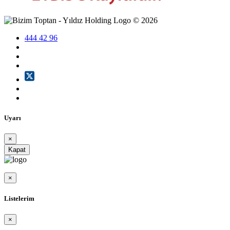
©
2026
444 42 96
Uyarı
×
Kapat
×
Listelerim
×