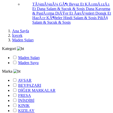
TÃ¼mÃ¼nÃ¼ GÃ¶r
Beyaz Et
KÄ±rmÄ±zÄ±
Et
Dana Salam & Sucuk & Sosis
Dana Kavurma
& PastÄ±rma
DiÄŸer Et ÃœrÃ¼nleri
Donuk Et
HazÄ±r KÃ¶fteler
Hindi Salam & Sosis
PiliÃ§
Salam & Sucuk & Sosis
Ana Sayfa
İçecek
Maden Suları
Kategori
Maden Suları
Maden Suyu
Marka
AVŞAR
BEYPAZARI
DİĞER MARKALAR
FREŞA
İNİŞDİBİ
KINIK
KIZILAY