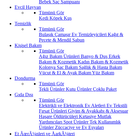
Bebek Saç Şampuanı
Evcil Hayvan
Tümünü Gör
Kedi
Köpek
Kuş
Temizlik
Tümünü Gör
Bulaşık
Çamaşır
Ev Temizleyicileri
Kağıt &
Peçete & Mendil
Sabun
Kişisel Bakım
Tümünü Gör
Ağız Bakım Ürünleri
Banyo & Duş
Erkek
Bakım & Kozmetik
Kadın Bakım & Kozmetik
Kolonya
Saç Bakım
Sağlık & Hasta Bakım
Vücut & El & Ayak Bakım
Yüz Bakım
Dondurma
Tümünü Gör
Tekli Ürünler
Kutu Ürünler
Çoklu Paket
Gıda Dışı
Tümünü Gör
Elektrikli ve Elektronik Ev Aletleri
Ev Tekstili
Fırsat Ürünleri
Giyim & Ayakkabı & Aksesuar
Haşare Öldürücüleri
Kırtasiye
Mutfak
Yardımcıları
Spot Ürünler
Tek Kullanımlık
Ürünler
Züccaciye ve Ev Eşyaları
Et ÃœrÃ¼nleri ve ÅarkÃ¼teri