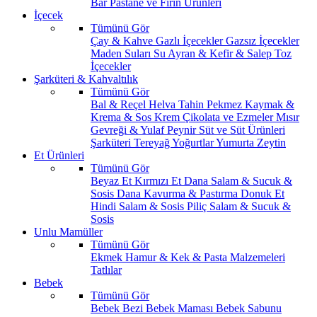
Bar
Pastane ve Fırın Ürünleri
İçecek
Tümünü Gör
Çay & Kahve
Gazlı İçecekler
Gazsız İçecekler
Maden Suları
Su
Ayran & Kefir & Salep
Toz
İçecekler
Şarküteri & Kahvaltılık
Tümünü Gör
Bal & Reçel
Helva Tahin Pekmez
Kaymak &
Krema & Sos
Krem Çikolata ve Ezmeler
Mısır
Gevreği & Yulaf
Peynir
Süt ve Süt Ürünleri
Şarküteri
Tereyağ
Yoğurtlar
Yumurta
Zeytin
Et Ürünleri
Tümünü Gör
Beyaz Et
Kırmızı Et
Dana Salam & Sucuk &
Sosis
Dana Kavurma & Pastırma
Donuk Et
Hindi Salam & Sosis
Piliç Salam & Sucuk &
Sosis
Unlu Mamüller
Tümünü Gör
Ekmek
Hamur & Kek & Pasta Malzemeleri
Tatlılar
Bebek
Tümünü Gör
Bebek Bezi
Bebek Maması
Bebek Sabunu