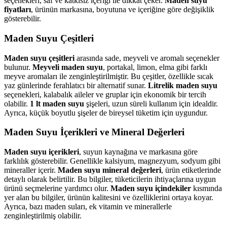
seçenekleri, saf ve katkısız içeriği ile dikkat çeker.
Maden suyu
fiyatları
, ürünün markasına, boyutuna ve içeriğine göre değişiklik
gösterebilir.
Maden Suyu Çeşitleri
Maden suyu çeşitleri
arasında sade, meyveli ve aromalı seçenekler
bulunur.
Meyveli maden suyu
, portakal, limon, elma gibi farklı
meyve aromaları ile zenginleştirilmiştir. Bu çeşitler, özellikle sıcak
yaz günlerinde ferahlatıcı bir alternatif sunar.
Litrelik maden suyu
seçenekleri, kalabalık aileler ve gruplar için ekonomik bir tercih
olabilir.
1 lt maden suyu
şişeleri, uzun süreli kullanım için idealdir.
Ayrıca, küçük boyutlu şişeler de bireysel tüketim için uygundur.
Maden Suyu İçerikleri ve Mineral Değerleri
Maden suyu içerikleri
, suyun kaynağına ve markasına göre
farklılık gösterebilir. Genellikle kalsiyum, magnezyum, sodyum gibi
mineraller içerir.
Maden suyu mineral değerleri
, ürün etiketlerinde
detaylı olarak belirtilir. Bu bilgiler, tüketicilerin ihtiyaçlarına uygun
ürünü seçmelerine yardımcı olur.
Maden suyu içindekiler
kısmında
yer alan bu bilgiler, ürünün kalitesini ve özelliklerini ortaya koyar.
Ayrıca, bazı maden suları, ek vitamin ve minerallerle
zenginleştirilmiş olabilir.