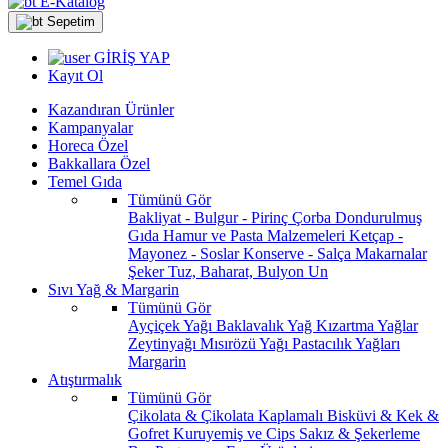
E-Katalog
Sepetim
GİRİŞ YAP
Kayıt Ol
Kazandıran Ürünler
Kampanyalar
Horeca Özel
Bakkallara Özel
Temel Gıda
Tümünü Gör
Bakliyat - Bulgur - Pirinç
Çorba
Dondurulmuş
Gıda
Hamur ve Pasta Malzemeleri
Ketçap -
Mayonez - Soslar
Konserve - Salça
Makarnalar
Şeker
Tuz, Baharat, Bulyon
Un
Sıvı Yağ & Margarin
Tümünü Gör
Ayçiçek Yağı
Baklavalık Yağ
Kızartma Yağlar
Zeytinyağı
Mısırözü Yağı
Pastacılık Yağları
Margarin
Atıştırmalık
Tümünü Gör
Çikolata & Çikolata Kaplamalı
Bisküvi & Kek &
Gofret
Kuruyemiş ve Cips
Sakız & Şekerleme