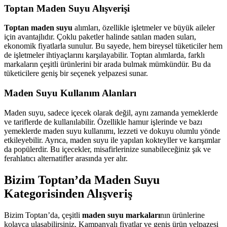
Toptan Maden Suyu Alışverişi
Toptan maden suyu
alımları, özellikle işletmeler ve büyük aileler
için avantajlıdır. Çoklu paketler halinde satılan maden suları,
ekonomik fiyatlarla sunulur. Bu sayede, hem bireysel tüketiciler hem
de işletmeler ihtiyaçlarını karşılayabilir. Toptan alımlarda, farklı
markaların çeşitli ürünlerini bir arada bulmak mümkündür. Bu da
tüketicilere geniş bir seçenek yelpazesi sunar.
Maden Suyu Kullanım Alanları
Maden suyu, sadece içecek olarak değil, aynı zamanda yemeklerde
ve tariflerde de kullanılabilir. Özellikle hamur işlerinde ve bazı
yemeklerde maden suyu kullanımı, lezzeti ve dokuyu olumlu yönde
etkileyebilir. Ayrıca, maden suyu ile yapılan kokteyller ve karışımlar
da popülerdir. Bu içecekler, misafirlerinize sunabileceğiniz şık ve
ferahlatıcı alternatifler arasında yer alır.
Bizim Toptan’da Maden Suyu
Kategorisinden Alışveriş
Bizim Toptan’da, çeşitli
maden suyu markaları
nın ürünlerine
kolayca ulaşabilirsiniz. Kampanyalı fiyatlar ve geniş ürün yelpazesi