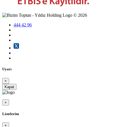
©
2026
444 42 96
Uyarı
×
Kapat
×
Listelerim
×