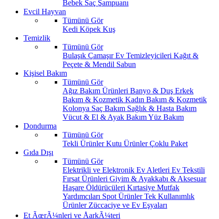
Bebek Saç Şampuanı
Evcil Hayvan
Tümünü Gör
Kedi
Köpek
Kuş
Temizlik
Tümünü Gör
Bulaşık
Çamaşır
Ev Temizleyicileri
Kağıt &
Peçete & Mendil
Sabun
Kişisel Bakım
Tümünü Gör
Ağız Bakım Ürünleri
Banyo & Duş
Erkek
Bakım & Kozmetik
Kadın Bakım & Kozmetik
Kolonya
Saç Bakım
Sağlık & Hasta Bakım
Vücut & El & Ayak Bakım
Yüz Bakım
Dondurma
Tümünü Gör
Tekli Ürünler
Kutu Ürünler
Çoklu Paket
Gıda Dışı
Tümünü Gör
Elektrikli ve Elektronik Ev Aletleri
Ev Tekstili
Fırsat Ürünleri
Giyim & Ayakkabı & Aksesuar
Haşare Öldürücüleri
Kırtasiye
Mutfak
Yardımcıları
Spot Ürünler
Tek Kullanımlık
Ürünler
Züccaciye ve Ev Eşyaları
Et ÃœrÃ¼nleri ve ÅarkÃ¼teri