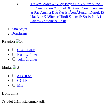
TÃ¼mÃ¼nÃ¼ GÃ¶r
Beyaz Et
KÄ±rmÄ±zÄ±
Et
Dana Salam & Sucuk & Sosis
Dana Kavurma
& PastÄ±rma
DiÄŸer Et ÃœrÃ¼nleri
Donuk Et
HazÄ±r KÃ¶fteler
Hindi Salam & Sosis
PiliÃ§
Salam & Sucuk & Sosis
Ana Sayfa
Dondurma
Kategori
Çoklu Paket
Kutu Ürünler
Tekli Ürünler
Marka
ALGİDA
GOLF
MİS
Dondurma
78
adet ürün listelenmektedir.