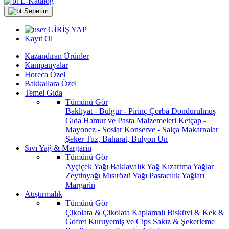
E-Katalog
Sepetim
GİRİŞ YAP
Kayıt Ol
Kazandıran Ürünler
Kampanyalar
Horeca Özel
Bakkallara Özel
Temel Gıda
Tümünü Gör
Bakliyat - Bulgur - Pirinç
Çorba
Dondurulmuş
Gıda
Hamur ve Pasta Malzemeleri
Ketçap -
Mayonez - Soslar
Konserve - Salça
Makarnalar
Şeker
Tuz, Baharat, Bulyon
Un
Sıvı Yağ & Margarin
Tümünü Gör
Ayçiçek Yağı
Baklavalık Yağ
Kızartma Yağlar
Zeytinyağı
Mısırözü Yağı
Pastacılık Yağları
Margarin
Atıştırmalık
Tümünü Gör
Çikolata & Çikolata Kaplamalı
Bisküvi & Kek &
Gofret
Kuruyemiş ve Cips
Sakız & Şekerleme