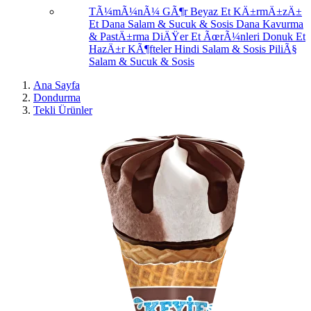
TÃ¼mÃ¼nÃ¼ GÃ¶r
Beyaz Et
KÄ±rmÄ±zÄ±
Et
Dana Salam & Sucuk & Sosis
Dana Kavurma
& PastÄ±rma
DiÄŸer Et ÃœrÃ¼nleri
Donuk Et
HazÄ±r KÃ¶fteler
Hindi Salam & Sosis
PiliÃ§
Salam & Sucuk & Sosis
Ana Sayfa
Dondurma
Tekli Ürünler