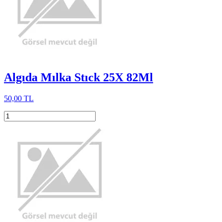
Algıda Mılka Stıck 25X 82Ml
50,00 TL