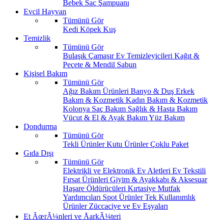
Bebek Saç Şampuanı
Evcil Hayvan
Tümünü Gör
Kedi
Köpek
Kuş
Temizlik
Tümünü Gör
Bulaşık
Çamaşır
Ev Temizleyicileri
Kağıt &
Peçete & Mendil
Sabun
Kişisel Bakım
Tümünü Gör
Ağız Bakım Ürünleri
Banyo & Duş
Erkek
Bakım & Kozmetik
Kadın Bakım & Kozmetik
Kolonya
Saç Bakım
Sağlık & Hasta Bakım
Vücut & El & Ayak Bakım
Yüz Bakım
Dondurma
Tümünü Gör
Tekli Ürünler
Kutu Ürünler
Çoklu Paket
Gıda Dışı
Tümünü Gör
Elektrikli ve Elektronik Ev Aletleri
Ev Tekstili
Fırsat Ürünleri
Giyim & Ayakkabı & Aksesuar
Haşare Öldürücüleri
Kırtasiye
Mutfak
Yardımcıları
Spot Ürünler
Tek Kullanımlık
Ürünler
Züccaciye ve Ev Eşyaları
Et ÃœrÃ¼nleri ve ÅarkÃ¼teri