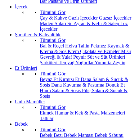
Bar
Pastane ve Fırın Ürünleri
İçecek
Tümünü Gör
Çay & Kahve
Gazlı İçecekler
Gazsız İçecekler
Maden Suları
Su
Ayran & Kefir & Salep
Toz
İçecekler
Şarküteri & Kahvaltılık
Tümünü Gör
Bal & Reçel
Helva Tahin Pekmez
Kaymak &
Krema & Sos
Krem Çikolata ve Ezmeler
Mısır
Gevreği & Yulaf
Peynir
Süt ve Süt Ürünleri
Şarküteri
Tereyağ
Yoğurtlar
Yumurta
Zeytin
Et Ürünleri
Tümünü Gör
Beyaz Et
Kırmızı Et
Dana Salam & Sucuk &
Sosis
Dana Kavurma & Pastırma
Donuk Et
Hindi Salam & Sosis
Piliç Salam & Sucuk &
Sosis
Unlu Mamüller
Tümünü Gör
Ekmek
Hamur & Kek & Pasta Malzemeleri
Tatlılar
Bebek
Tümünü Gör
Bebek Bezi
Bebek Maması
Bebek Sabunu