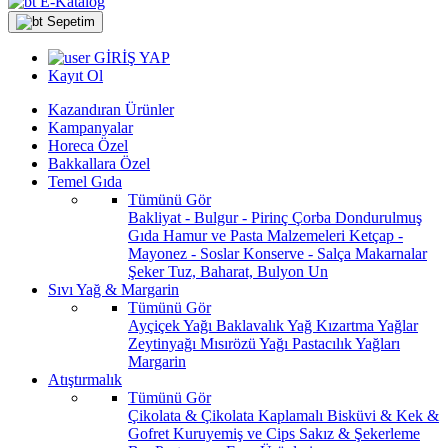
E-Katalog
Sepetim
GİRİŞ YAP
Kayıt Ol
Kazandıran Ürünler
Kampanyalar
Horeca Özel
Bakkallara Özel
Temel Gıda
Tümünü Gör
Bakliyat - Bulgur - Pirinç
Çorba
Dondurulmuş
Gıda
Hamur ve Pasta Malzemeleri
Ketçap -
Mayonez - Soslar
Konserve - Salça
Makarnalar
Şeker
Tuz, Baharat, Bulyon
Un
Sıvı Yağ & Margarin
Tümünü Gör
Ayçiçek Yağı
Baklavalık Yağ
Kızartma Yağlar
Zeytinyağı
Mısırözü Yağı
Pastacılık Yağları
Margarin
Atıştırmalık
Tümünü Gör
Çikolata & Çikolata Kaplamalı
Bisküvi & Kek &
Gofret
Kuruyemiş ve Cips
Sakız & Şekerleme