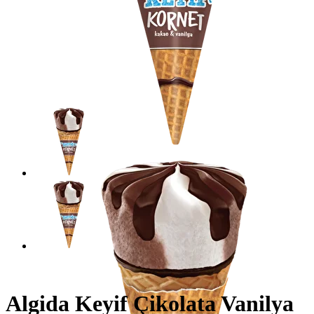
Algida Keyif Çikolata Vanilya