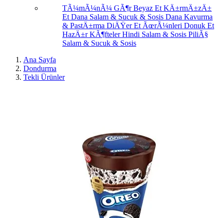
TÃ¼mÃ¼nÃ¼ GÃ¶r
Beyaz Et
KÄ±rmÄ±zÄ±
Et
Dana Salam & Sucuk & Sosis
Dana Kavurma
& PastÄ±rma
DiÄŸer Et ÃœrÃ¼nleri
Donuk Et
HazÄ±r KÃ¶fteler
Hindi Salam & Sosis
PiliÃ§
Salam & Sucuk & Sosis
Ana Sayfa
Dondurma
Tekli Ürünler