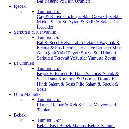
Bar
Pastane ve Fırın Ürünleri
İçecek
Tümünü Gör
Çay & Kahve
Gazlı İçecekler
Gazsız İçecekler
Maden Suları
Su
Ayran & Kefir & Salep
Toz
İçecekler
Şarküteri & Kahvaltılık
Tümünü Gör
Bal & Reçel
Helva Tahin Pekmez
Kaymak &
Krema & Sos
Krem Çikolata ve Ezmeler
Mısır
Gevreği & Yulaf
Peynir
Süt ve Süt Ürünleri
Şarküteri
Tereyağ
Yoğurtlar
Yumurta
Zeytin
Et Ürünleri
Tümünü Gör
Beyaz Et
Kırmızı Et
Dana Salam & Sucuk &
Sosis
Dana Kavurma & Pastırma
Donuk Et
Hindi Salam & Sosis
Piliç Salam & Sucuk &
Sosis
Unlu Mamüller
Tümünü Gör
Ekmek
Hamur & Kek & Pasta Malzemeleri
Tatlılar
Bebek
Tümünü Gör
Bebek Bezi
Bebek Maması
Bebek Sabunu