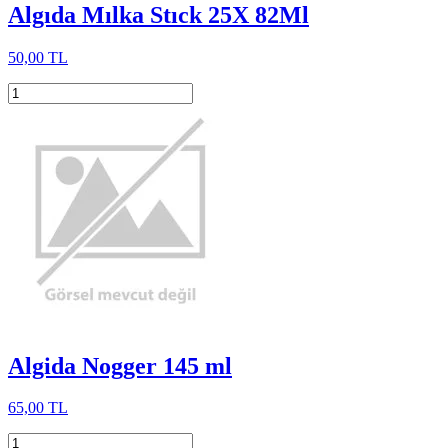
Algıda Mılka Stıck 25X 82Ml
50,00 TL
Algida Nogger 145 ml
65,00 TL