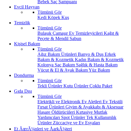
Bebek Saç Şampuanı
Evcil Hayvan
Tümünü Gör
Kedi
Köpek
Kuş
Temizlik
Tümünü Gör
Bulaşık
Çamaşır
Ev Temizleyicileri
Kağıt &
Peçete & Mendil
Sabun
Kişisel Bakım
Tümünü Gör
Ağız Bakım Ürünleri
Banyo & Duş
Erkek
Bakım & Kozmetik
Kadın Bakım & Kozmetik
Kolonya
Saç Bakım
Sağlık & Hasta Bakım
Vücut & El & Ayak Bakım
Yüz Bakım
Dondurma
Tümünü Gör
Tekli Ürünler
Kutu Ürünler
Çoklu Paket
Gıda Dışı
Tümünü Gör
Elektrikli ve Elektronik Ev Aletleri
Ev Tekstili
Fırsat Ürünleri
Giyim & Ayakkabı & Aksesuar
Haşare Öldürücüleri
Kırtasiye
Mutfak
Yardımcıları
Spot Ürünler
Tek Kullanımlık
Ürünler
Züccaciye ve Ev Eşyaları
Et ÃœrÃ¼nleri ve ÅarkÃ¼teri