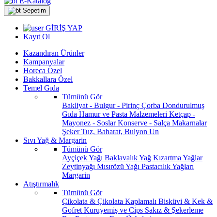
E-Katalog
Sepetim
GİRİŞ YAP
Kayıt Ol
Kazandıran Ürünler
Kampanyalar
Horeca Özel
Bakkallara Özel
Temel Gıda
Tümünü Gör
Bakliyat - Bulgur - Pirinç
Çorba
Dondurulmuş
Gıda
Hamur ve Pasta Malzemeleri
Ketçap -
Mayonez - Soslar
Konserve - Salça
Makarnalar
Şeker
Tuz, Baharat, Bulyon
Un
Sıvı Yağ & Margarin
Tümünü Gör
Ayçiçek Yağı
Baklavalık Yağ
Kızartma Yağlar
Zeytinyağı
Mısırözü Yağı
Pastacılık Yağları
Margarin
Atıştırmalık
Tümünü Gör
Çikolata & Çikolata Kaplamalı
Bisküvi & Kek &
Gofret
Kuruyemiş ve Cips
Sakız & Şekerleme