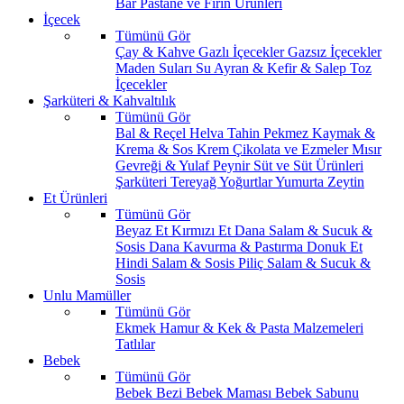
Bar
Pastane ve Fırın Ürünleri
İçecek
Tümünü Gör
Çay & Kahve
Gazlı İçecekler
Gazsız İçecekler
Maden Suları
Su
Ayran & Kefir & Salep
Toz
İçecekler
Şarküteri & Kahvaltılık
Tümünü Gör
Bal & Reçel
Helva Tahin Pekmez
Kaymak &
Krema & Sos
Krem Çikolata ve Ezmeler
Mısır
Gevreği & Yulaf
Peynir
Süt ve Süt Ürünleri
Şarküteri
Tereyağ
Yoğurtlar
Yumurta
Zeytin
Et Ürünleri
Tümünü Gör
Beyaz Et
Kırmızı Et
Dana Salam & Sucuk &
Sosis
Dana Kavurma & Pastırma
Donuk Et
Hindi Salam & Sosis
Piliç Salam & Sucuk &
Sosis
Unlu Mamüller
Tümünü Gör
Ekmek
Hamur & Kek & Pasta Malzemeleri
Tatlılar
Bebek
Tümünü Gör
Bebek Bezi
Bebek Maması
Bebek Sabunu