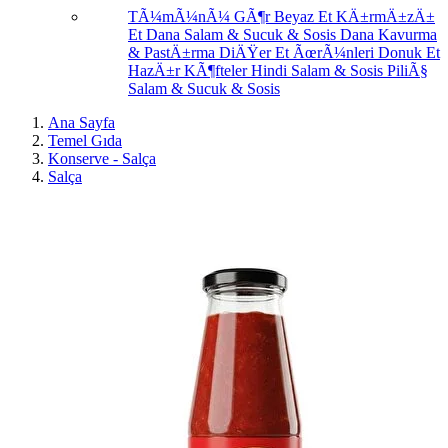
TÃ¼mÃ¼nÃ¼ GÃ¶r
Beyaz Et
KÄ±rmÄ±zÄ±
Et
Dana Salam & Sucuk & Sosis
Dana Kavurma
& PastÄ±rma
DiÄŸer Et ÃœrÃ¼nleri
Donuk Et
HazÄ±r KÃ¶fteler
Hindi Salam & Sosis
PiliÃ§
Salam & Sucuk & Sosis
Ana Sayfa
Temel Gıda
Konserve - Salça
Salça