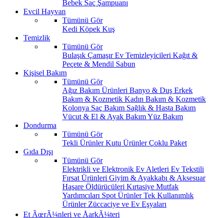
Bebek Saç Şampuanı
Evcil Hayvan
Tümünü Gör
Kedi
Köpek
Kuş
Temizlik
Tümünü Gör
Bulaşık
Çamaşır
Ev Temizleyicileri
Kağıt &
Peçete & Mendil
Sabun
Kişisel Bakım
Tümünü Gör
Ağız Bakım Ürünleri
Banyo & Duş
Erkek
Bakım & Kozmetik
Kadın Bakım & Kozmetik
Kolonya
Saç Bakım
Sağlık & Hasta Bakım
Vücut & El & Ayak Bakım
Yüz Bakım
Dondurma
Tümünü Gör
Tekli Ürünler
Kutu Ürünler
Çoklu Paket
Gıda Dışı
Tümünü Gör
Elektrikli ve Elektronik Ev Aletleri
Ev Tekstili
Fırsat Ürünleri
Giyim & Ayakkabı & Aksesuar
Haşare Öldürücüleri
Kırtasiye
Mutfak
Yardımcıları
Spot Ürünler
Tek Kullanımlık
Ürünler
Züccaciye ve Ev Eşyaları
Et ÃœrÃ¼nleri ve ÅarkÃ¼teri