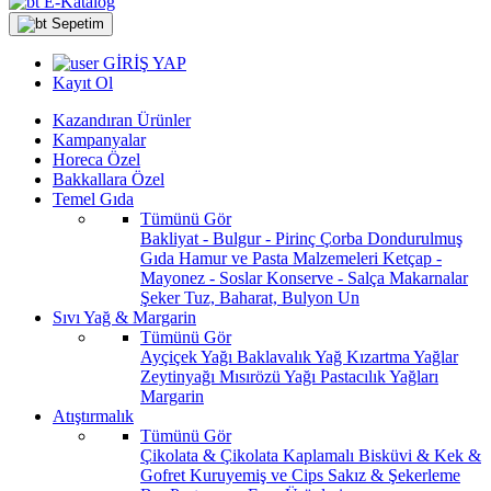
E-Katalog
Sepetim
GİRİŞ YAP
Kayıt Ol
Kazandıran Ürünler
Kampanyalar
Horeca Özel
Bakkallara Özel
Temel Gıda
Tümünü Gör
Bakliyat - Bulgur - Pirinç
Çorba
Dondurulmuş
Gıda
Hamur ve Pasta Malzemeleri
Ketçap -
Mayonez - Soslar
Konserve - Salça
Makarnalar
Şeker
Tuz, Baharat, Bulyon
Un
Sıvı Yağ & Margarin
Tümünü Gör
Ayçiçek Yağı
Baklavalık Yağ
Kızartma Yağlar
Zeytinyağı
Mısırözü Yağı
Pastacılık Yağları
Margarin
Atıştırmalık
Tümünü Gör
Çikolata & Çikolata Kaplamalı
Bisküvi & Kek &
Gofret
Kuruyemiş ve Cips
Sakız & Şekerleme