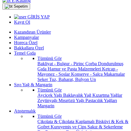
E-Katalog
Sepetim
GİRİŞ YAP
Kayıt Ol
Kazandıran Ürünler
Kampanyalar
Horeca Özel
Bakkallara Özel
Temel Gıda
Tümünü Gör
Bakliyat - Bulgur - Pirinç
Çorba
Dondurulmuş
Gıda
Hamur ve Pasta Malzemeleri
Ketçap -
Mayonez - Soslar
Konserve - Salça
Makarnalar
Şeker
Tuz, Baharat, Bulyon
Un
Sıvı Yağ & Margarin
Tümünü Gör
Ayçiçek Yağı
Baklavalık Yağ
Kızartma Yağlar
Zeytinyağı
Mısırözü Yağı
Pastacılık Yağları
Margarin
Atıştırmalık
Tümünü Gör
Çikolata & Çikolata Kaplamalı
Bisküvi & Kek &
Gofret
Kuruyemiş ve Cips
Sakız & Şekerleme