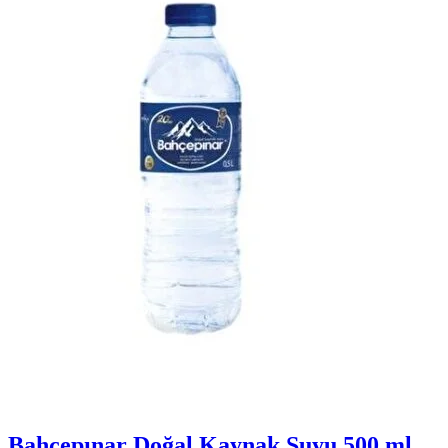
Bahçepınar Doğal Kaynak Suyu 500 ml