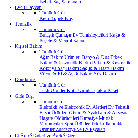
Bebek Saç Şampuanı
Evcil Hayvan
Tümünü Gör
Kedi
Köpek
Kuş
Temizlik
Tümünü Gör
Bulaşık
Çamaşır
Ev Temizleyicileri
Kağıt &
Peçete & Mendil
Sabun
Kişisel Bakım
Tümünü Gör
Ağız Bakım Ürünleri
Banyo & Duş
Erkek
Bakım & Kozmetik
Kadın Bakım & Kozmetik
Kolonya
Saç Bakım
Sağlık & Hasta Bakım
Vücut & El & Ayak Bakım
Yüz Bakım
Dondurma
Tümünü Gör
Tekli Ürünler
Kutu Ürünler
Çoklu Paket
Gıda Dışı
Tümünü Gör
Elektrikli ve Elektronik Ev Aletleri
Ev Tekstili
Fırsat Ürünleri
Giyim & Ayakkabı & Aksesuar
Haşare Öldürücüleri
Kırtasiye
Mutfak
Yardımcıları
Spot Ürünler
Tek Kullanımlık
Ürünler
Züccaciye ve Ev Eşyaları
Et ÃœrÃ¼nleri ve ÅarkÃ¼teri