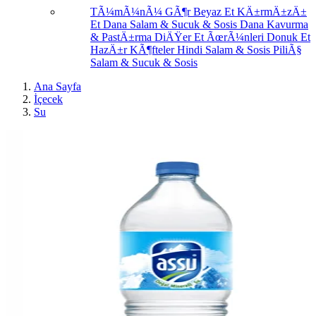
TÃ¼mÃ¼nÃ¼ GÃ¶r
Beyaz Et
KÄ±rmÄ±zÄ±
Et
Dana Salam & Sucuk & Sosis
Dana Kavurma
& PastÄ±rma
DiÄŸer Et ÃœrÃ¼nleri
Donuk Et
HazÄ±r KÃ¶fteler
Hindi Salam & Sosis
PiliÃ§
Salam & Sucuk & Sosis
Ana Sayfa
İçecek
Su