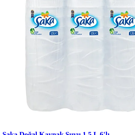
Saka Doğal Kaynak Suyu 1,5 L 6'lı