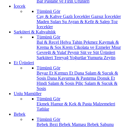
Bar
Pastane ve Fırın Ürünleri
İçecek
Tümünü Gör
Çay & Kahve
Gazlı İçecekler
Gazsız İçecekler
Maden Suları
Su
Ayran & Kefir & Salep
Toz
İçecekler
Şarküteri & Kahvaltılık
Tümünü Gör
Bal & Reçel
Helva Tahin Pekmez
Kaymak &
Krema & Sos
Krem Çikolata ve Ezmeler
Mısır
Gevreği & Yulaf
Peynir
Süt ve Süt Ürünleri
Şarküteri
Tereyağ
Yoğurtlar
Yumurta
Zeytin
Et Ürünleri
Tümünü Gör
Beyaz Et
Kırmızı Et
Dana Salam & Sucuk &
Sosis
Dana Kavurma & Pastırma
Donuk Et
Hindi Salam & Sosis
Piliç Salam & Sucuk &
Sosis
Unlu Mamüller
Tümünü Gör
Ekmek
Hamur & Kek & Pasta Malzemeleri
Tatlılar
Bebek
Tümünü Gör
Bebek Bezi
Bebek Maması
Bebek Sabunu