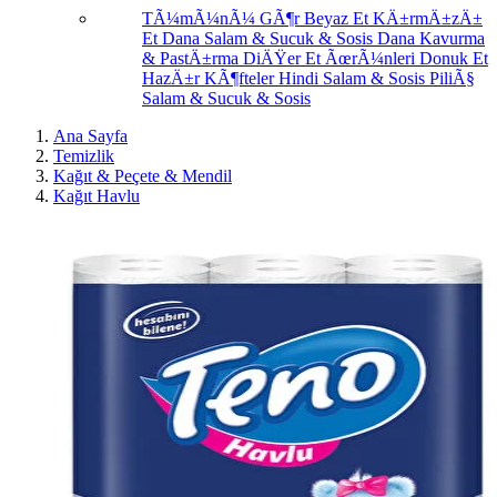
TÃ¼mÃ¼nÃ¼ GÃ¶r
Beyaz Et
KÄ±rmÄ±zÄ±
Et
Dana Salam & Sucuk & Sosis
Dana Kavurma
& PastÄ±rma
DiÄŸer Et ÃœrÃ¼nleri
Donuk Et
HazÄ±r KÃ¶fteler
Hindi Salam & Sosis
PiliÃ§
Salam & Sucuk & Sosis
Ana Sayfa
Temizlik
Kağıt & Peçete & Mendil
Kağıt Havlu