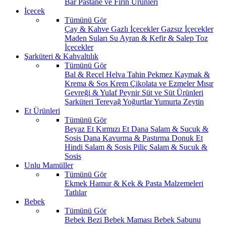
Bar
Pastane ve Fırın Ürünleri
İçecek
Tümünü Gör
Çay & Kahve
Gazlı İçecekler
Gazsız İçecekler
Maden Suları
Su
Ayran & Kefir & Salep
Toz
İçecekler
Şarküteri & Kahvaltılık
Tümünü Gör
Bal & Reçel
Helva Tahin Pekmez
Kaymak &
Krema & Sos
Krem Çikolata ve Ezmeler
Mısır
Gevreği & Yulaf
Peynir
Süt ve Süt Ürünleri
Şarküteri
Tereyağ
Yoğurtlar
Yumurta
Zeytin
Et Ürünleri
Tümünü Gör
Beyaz Et
Kırmızı Et
Dana Salam & Sucuk &
Sosis
Dana Kavurma & Pastırma
Donuk Et
Hindi Salam & Sosis
Piliç Salam & Sucuk &
Sosis
Unlu Mamüller
Tümünü Gör
Ekmek
Hamur & Kek & Pasta Malzemeleri
Tatlılar
Bebek
Tümünü Gör
Bebek Bezi
Bebek Maması
Bebek Sabunu