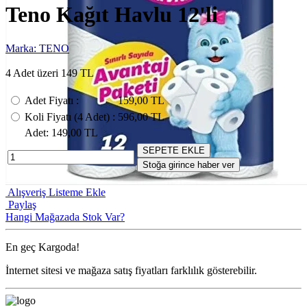
Teno Kağıt Havlu 12'li
Marka: TENO
4 Adet üzeri 149 TL
Adet Fiyatı
:
159,00 TL
Koli Fiyatı
(4
Adet
) :
596,00 TL
Adet
: 149,00 TL
SEPETE EKLE
Stoğa girince haber ver
Alışveriş Listeme Ekle
Paylaş
Hangi Mağazada Stok Var?
En geç
Kargoda!
İnternet sitesi ve mağaza satış fiyatları farklılık gösterebilir.