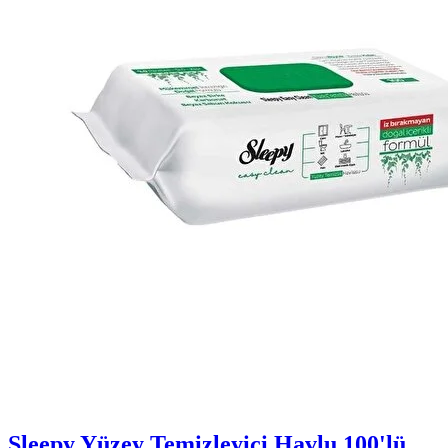
Sleepy Yüzey Temizleyici Havlu 100'lü