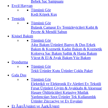
Bebek Saç Şampuanı
Evcil Hayvan
Tümünü Gör
Kedi
Köpek
Kuş
Temizlik
Tümünü Gör
Bulaşık
Çamaşır
Ev Temizleyicileri
Kağıt &
Peçete & Mendil
Sabun
Kişisel Bakım
Tümünü Gör
Ağız Bakım Ürünleri
Banyo & Duş
Erkek
Bakım & Kozmetik
Kadın Bakım & Kozmetik
Kolonya
Saç Bakım
Sağlık & Hasta Bakım
Vücut & El & Ayak Bakım
Yüz Bakım
Dondurma
Tümünü Gör
Tekli Ürünler
Kutu Ürünler
Çoklu Paket
Gıda Dışı
Tümünü Gör
Elektrikli ve Elektronik Ev Aletleri
Ev Tekstili
Fırsat Ürünleri
Giyim & Ayakkabı & Aksesuar
Haşare Öldürücüleri
Kırtasiye
Mutfak
Yardımcıları
Spot Ürünler
Tek Kullanımlık
Ürünler
Züccaciye ve Ev Eşyaları
Et ÃœrÃ¼nleri ve ÅarkÃ¼teri