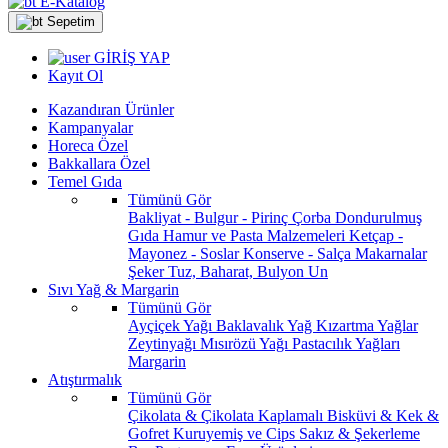
E-Katalog
Sepetim
GİRİŞ YAP
Kayıt Ol
Kazandıran Ürünler
Kampanyalar
Horeca Özel
Bakkallara Özel
Temel Gıda
Tümünü Gör
Bakliyat - Bulgur - Pirinç
Çorba
Dondurulmuş
Gıda
Hamur ve Pasta Malzemeleri
Ketçap -
Mayonez - Soslar
Konserve - Salça
Makarnalar
Şeker
Tuz, Baharat, Bulyon
Un
Sıvı Yağ & Margarin
Tümünü Gör
Ayçiçek Yağı
Baklavalık Yağ
Kızartma Yağlar
Zeytinyağı
Mısırözü Yağı
Pastacılık Yağları
Margarin
Atıştırmalık
Tümünü Gör
Çikolata & Çikolata Kaplamalı
Bisküvi & Kek &
Gofret
Kuruyemiş ve Cips
Sakız & Şekerleme