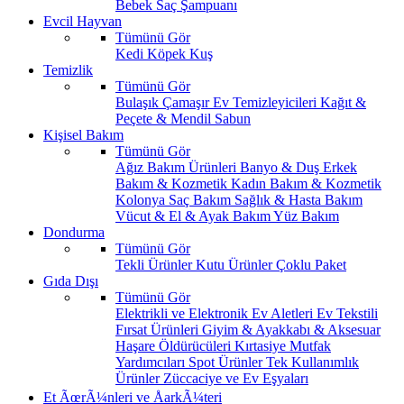
Bebek Saç Şampuanı
Evcil Hayvan
Tümünü Gör
Kedi
Köpek
Kuş
Temizlik
Tümünü Gör
Bulaşık
Çamaşır
Ev Temizleyicileri
Kağıt &
Peçete & Mendil
Sabun
Kişisel Bakım
Tümünü Gör
Ağız Bakım Ürünleri
Banyo & Duş
Erkek
Bakım & Kozmetik
Kadın Bakım & Kozmetik
Kolonya
Saç Bakım
Sağlık & Hasta Bakım
Vücut & El & Ayak Bakım
Yüz Bakım
Dondurma
Tümünü Gör
Tekli Ürünler
Kutu Ürünler
Çoklu Paket
Gıda Dışı
Tümünü Gör
Elektrikli ve Elektronik Ev Aletleri
Ev Tekstili
Fırsat Ürünleri
Giyim & Ayakkabı & Aksesuar
Haşare Öldürücüleri
Kırtasiye
Mutfak
Yardımcıları
Spot Ürünler
Tek Kullanımlık
Ürünler
Züccaciye ve Ev Eşyaları
Et ÃœrÃ¼nleri ve ÅarkÃ¼teri