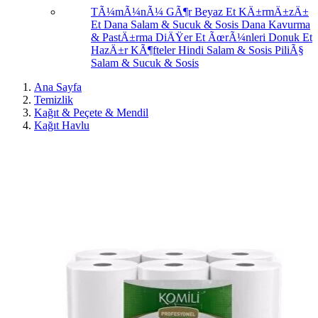
TÃ¼mÃ¼nÃ¼ GÃ¶r
Beyaz Et
KÄ±rmÄ±zÄ±
Et
Dana Salam & Sucuk & Sosis
Dana Kavurma
& PastÄ±rma
DiÄŸer Et ÃœrÃ¼nleri
Donuk Et
HazÄ±r KÃ¶fteler
Hindi Salam & Sosis
PiliÃ§
Salam & Sucuk & Sosis
Ana Sayfa
Temizlik
Kağıt & Peçete & Mendil
Kağıt Havlu