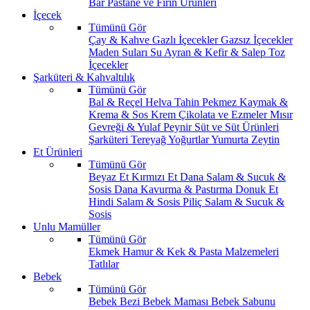
Bar
Pastane ve Fırın Ürünleri
İçecek
Tümünü Gör
Çay & Kahve
Gazlı İçecekler
Gazsız İçecekler
Maden Suları
Su
Ayran & Kefir & Salep
Toz
İçecekler
Şarküteri & Kahvaltılık
Tümünü Gör
Bal & Reçel
Helva Tahin Pekmez
Kaymak &
Krema & Sos
Krem Çikolata ve Ezmeler
Mısır
Gevreği & Yulaf
Peynir
Süt ve Süt Ürünleri
Şarküteri
Tereyağ
Yoğurtlar
Yumurta
Zeytin
Et Ürünleri
Tümünü Gör
Beyaz Et
Kırmızı Et
Dana Salam & Sucuk &
Sosis
Dana Kavurma & Pastırma
Donuk Et
Hindi Salam & Sosis
Piliç Salam & Sucuk &
Sosis
Unlu Mamüller
Tümünü Gör
Ekmek
Hamur & Kek & Pasta Malzemeleri
Tatlılar
Bebek
Tümünü Gör
Bebek Bezi
Bebek Maması
Bebek Sabunu