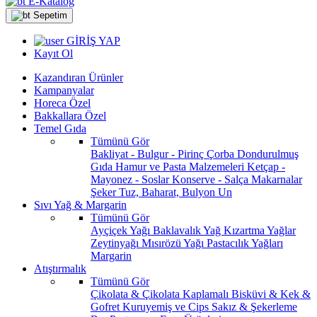
E-Katalog
Sepetim
GİRİŞ YAP
Kayıt Ol
Kazandıran Ürünler
Kampanyalar
Horeca Özel
Bakkallara Özel
Temel Gıda
Tümünü Gör
Bakliyat - Bulgur - Pirinç
Çorba
Dondurulmuş
Gıda
Hamur ve Pasta Malzemeleri
Ketçap -
Mayonez - Soslar
Konserve - Salça
Makarnalar
Şeker
Tuz, Baharat, Bulyon
Un
Sıvı Yağ & Margarin
Tümünü Gör
Ayçiçek Yağı
Baklavalık Yağ
Kızartma Yağlar
Zeytinyağı
Mısırözü Yağı
Pastacılık Yağları
Margarin
Atıştırmalık
Tümünü Gör
Çikolata & Çikolata Kaplamalı
Bisküvi & Kek &
Gofret
Kuruyemiş ve Cips
Sakız & Şekerleme