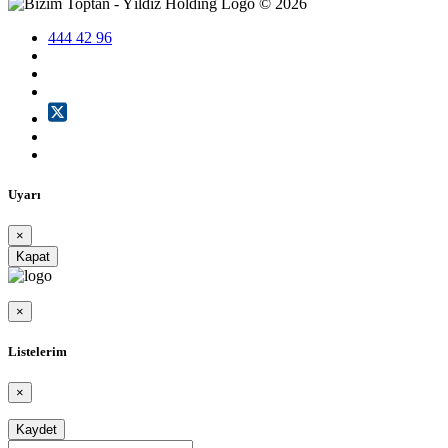
©
2026
444 42 96
Uyarı
×
Kapat
×
Listelerim
×
Kaydet