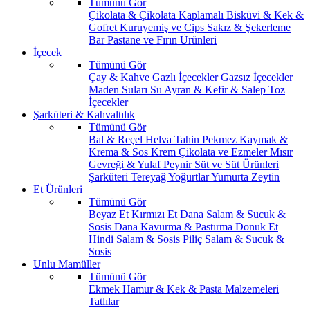
Tümünü Gör
Çikolata & Çikolata Kaplamalı
Bisküvi & Kek &
Gofret
Kuruyemiş ve Cips
Sakız & Şekerleme
Bar
Pastane ve Fırın Ürünleri
İçecek
Tümünü Gör
Çay & Kahve
Gazlı İçecekler
Gazsız İçecekler
Maden Suları
Su
Ayran & Kefir & Salep
Toz
İçecekler
Şarküteri & Kahvaltılık
Tümünü Gör
Bal & Reçel
Helva Tahin Pekmez
Kaymak &
Krema & Sos
Krem Çikolata ve Ezmeler
Mısır
Gevreği & Yulaf
Peynir
Süt ve Süt Ürünleri
Şarküteri
Tereyağ
Yoğurtlar
Yumurta
Zeytin
Et Ürünleri
Tümünü Gör
Beyaz Et
Kırmızı Et
Dana Salam & Sucuk &
Sosis
Dana Kavurma & Pastırma
Donuk Et
Hindi Salam & Sosis
Piliç Salam & Sucuk &
Sosis
Unlu Mamüller
Tümünü Gör
Ekmek
Hamur & Kek & Pasta Malzemeleri
Tatlılar