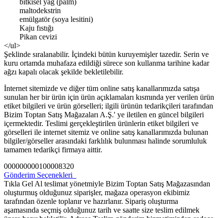
bitkisel yag (palm)
maltodekstrin
emülgatör (soya lesitini)
Kaju fıstığı
Pikan cevizi
</ul>
Şeklinde sıralanabilir. İçindeki bütün kuruyemişler tazedir. Serin ve
kuru ortamda muhafaza edildiği sürece son kullanma tarihine kadar
ağzı kapalı olacak şekilde bekletilebilir.
İnternet sitemizde ve diğer tüm online satış kanallarımızda satışa
sunulan her bir ürün için ürün açıklamaları kısmında yer verilen ürün
etiket bilgileri ve ürün görselleri; ilgili ürünün tedarikçileri tarafından
Bizim Toptan Satış Mağazaları A.Ş.' ye iletilen en güncel bilgileri
içermektedir. Teslimi gerçekleştirilen ürünlerin etiket bilgileri ve
görselleri ile internet sitemiz ve online satış kanallarımızda bulunan
bilgiler/görseller arasındaki farklılık bulunması halinde sorumluluk
tamamen tedarikçi firmaya aittir.
000000000100008320
Gönderim Seçenekleri
Tıkla Gel Al teslimat yönetmiyle Bizim Toptan Satış Mağazasından
oluşturmuş olduğunuz siparişler, mağaza operasyon ekibimiz
tarafından özenle toplanır ve hazırlanır. Sipariş oluşturma
aşamasında seçmiş olduğunuz tarih ve saatte size teslim edilmek