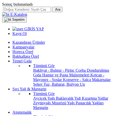
Sonuç bulunamadı
Ara
E-Katalog
Sepetim
GİRİŞ YAP
Kayıt Ol
Kazandıran Ürünler
Kampanyalar
Horeca Özel
Bakkallara Özel
Temel Gıda
Tümünü Gör
Bakliyat - Bulgur - Pirinç
Çorba
Dondurulmuş
Gıda
Hamur ve Pasta Malzemeleri
Ketçap -
Mayonez - Soslar
Konserve - Salça
Makarnalar
Şeker
Tuz, Baharat, Bulyon
Un
Sıvı Yağ & Margarin
Tümünü Gör
Ayçiçek Yağı
Baklavalık Yağ
Kızartma Yağlar
Zeytinyağı
Mısırözü Yağı
Pastacılık Yağları
Margarin
Atıştırmalık