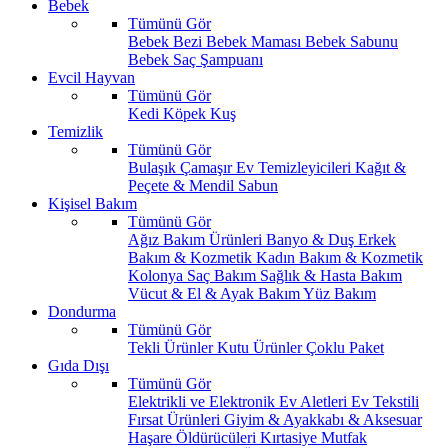
Bebek
Tümünü Gör
Bebek Bezi
Bebek Maması
Bebek Sabunu
Bebek Saç Şampuanı
Evcil Hayvan
Tümünü Gör
Kedi
Köpek
Kuş
Temizlik
Tümünü Gör
Bulaşık
Çamaşır
Ev Temizleyicileri
Kağıt &
Peçete & Mendil
Sabun
Kişisel Bakım
Tümünü Gör
Ağız Bakım Ürünleri
Banyo & Duş
Erkek
Bakım & Kozmetik
Kadın Bakım & Kozmetik
Kolonya
Saç Bakım
Sağlık & Hasta Bakım
Vücut & El & Ayak Bakım
Yüz Bakım
Dondurma
Tümünü Gör
Tekli Ürünler
Kutu Ürünler
Çoklu Paket
Gıda Dışı
Tümünü Gör
Elektrikli ve Elektronik Ev Aletleri
Ev Tekstili
Fırsat Ürünleri
Giyim & Ayakkabı & Aksesuar
Haşare Öldürücüleri
Kırtasiye
Mutfak