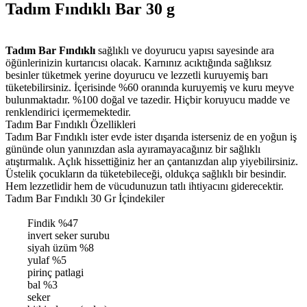
Tadım Fındıklı Bar 30 g
Tadım Bar Fındıklı
sağlıklı ve doyurucu yapısı sayesinde ara
öğünlerinizin kurtarıcısı olacak. Karnınız acıktığında sağlıksız
besinler tüketmek yerine doyurucu ve lezzetli kuruyemiş barı
tüketebilirsiniz. İçerisinde %60 oranında kuruyemiş ve kuru meyve
bulunmaktadır. %100 doğal ve tazedir. Hiçbir koruyucu madde ve
renklendirici içermemektedir.
Tadım Bar Fındıklı Özellikleri
Tadım Bar Fındıklı ister evde ister dışarıda isterseniz de en yoğun iş
gününde olun yanınızdan asla ayıramayacağınız bir sağlıklı
atıştırmalık. Açlık hissettiğiniz her an çantanızdan alıp yiyebilirsiniz.
Üstelik çocukların da tüketebileceği, oldukça sağlıklı bir besindir.
Hem lezzetlidir hem de vücudunuzun tatlı ihtiyacını giderecektir.
Tadım Bar Fındıklı 30 Gr İçindekiler
Findik %47
invert seker surubu
siyah üzüm %8
yulaf %5
pirinç patlagi
bal %3
seker