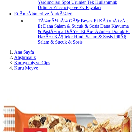
Yardımcıları
Spot Ürünler
Tek Kullanımlık
Ürünler
Züccaciye ve Ev Eşyaları
Et ÃœrÃ¼nleri ve ÅarkÃ¼teri
TÃ¼mÃ¼nÃ¼ GÃ¶r
Beyaz Et
KÄ±rmÄ±zÄ±
Et
Dana Salam & Sucuk & Sosis
Dana Kavurma
& PastÄ±rma
DiÄŸer Et ÃœrÃ¼nleri
Donuk Et
HazÄ±r KÃ¶fteler
Hindi Salam & Sosis
PiliÃ§
Salam & Sucuk & Sosis
Ana Sayfa
Atıştırmalık
Kuruyemiş ve Cips
Kuru Meyve