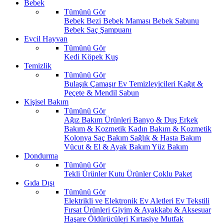
Bebek
Tümünü Gör
Bebek Bezi
Bebek Maması
Bebek Sabunu
Bebek Saç Şampuanı
Evcil Hayvan
Tümünü Gör
Kedi
Köpek
Kuş
Temizlik
Tümünü Gör
Bulaşık
Çamaşır
Ev Temizleyicileri
Kağıt &
Peçete & Mendil
Sabun
Kişisel Bakım
Tümünü Gör
Ağız Bakım Ürünleri
Banyo & Duş
Erkek
Bakım & Kozmetik
Kadın Bakım & Kozmetik
Kolonya
Saç Bakım
Sağlık & Hasta Bakım
Vücut & El & Ayak Bakım
Yüz Bakım
Dondurma
Tümünü Gör
Tekli Ürünler
Kutu Ürünler
Çoklu Paket
Gıda Dışı
Tümünü Gör
Elektrikli ve Elektronik Ev Aletleri
Ev Tekstili
Fırsat Ürünleri
Giyim & Ayakkabı & Aksesuar
Haşare Öldürücüleri
Kırtasiye
Mutfak