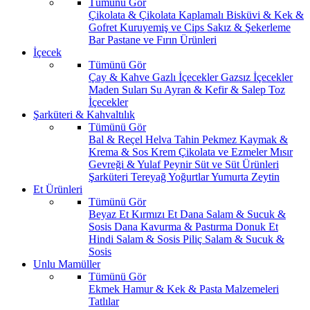
Tümünü Gör
Çikolata & Çikolata Kaplamalı
Bisküvi & Kek &
Gofret
Kuruyemiş ve Cips
Sakız & Şekerleme
Bar
Pastane ve Fırın Ürünleri
İçecek
Tümünü Gör
Çay & Kahve
Gazlı İçecekler
Gazsız İçecekler
Maden Suları
Su
Ayran & Kefir & Salep
Toz
İçecekler
Şarküteri & Kahvaltılık
Tümünü Gör
Bal & Reçel
Helva Tahin Pekmez
Kaymak &
Krema & Sos
Krem Çikolata ve Ezmeler
Mısır
Gevreği & Yulaf
Peynir
Süt ve Süt Ürünleri
Şarküteri
Tereyağ
Yoğurtlar
Yumurta
Zeytin
Et Ürünleri
Tümünü Gör
Beyaz Et
Kırmızı Et
Dana Salam & Sucuk &
Sosis
Dana Kavurma & Pastırma
Donuk Et
Hindi Salam & Sosis
Piliç Salam & Sucuk &
Sosis
Unlu Mamüller
Tümünü Gör
Ekmek
Hamur & Kek & Pasta Malzemeleri
Tatlılar