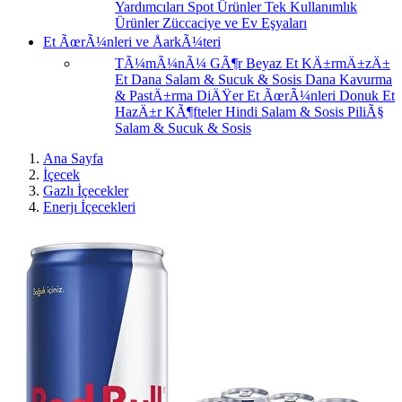
Yardımcıları
Spot Ürünler
Tek Kullanımlık
Ürünler
Züccaciye ve Ev Eşyaları
Et ÃœrÃ¼nleri ve ÅarkÃ¼teri
TÃ¼mÃ¼nÃ¼ GÃ¶r
Beyaz Et
KÄ±rmÄ±zÄ±
Et
Dana Salam & Sucuk & Sosis
Dana Kavurma
& PastÄ±rma
DiÄŸer Et ÃœrÃ¼nleri
Donuk Et
HazÄ±r KÃ¶fteler
Hindi Salam & Sosis
PiliÃ§
Salam & Sucuk & Sosis
Ana Sayfa
İçecek
Gazlı İçecekler
Enerjı İçecekleri