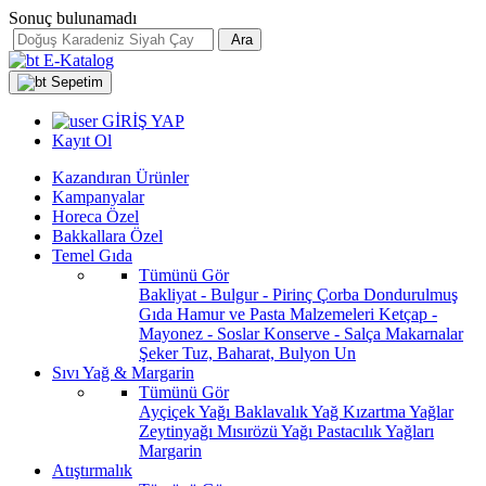
Sonuç bulunamadı
Ara
E-Katalog
Sepetim
GİRİŞ YAP
Kayıt Ol
Kazandıran Ürünler
Kampanyalar
Horeca Özel
Bakkallara Özel
Temel Gıda
Tümünü Gör
Bakliyat - Bulgur - Pirinç
Çorba
Dondurulmuş
Gıda
Hamur ve Pasta Malzemeleri
Ketçap -
Mayonez - Soslar
Konserve - Salça
Makarnalar
Şeker
Tuz, Baharat, Bulyon
Un
Sıvı Yağ & Margarin
Tümünü Gör
Ayçiçek Yağı
Baklavalık Yağ
Kızartma Yağlar
Zeytinyağı
Mısırözü Yağı
Pastacılık Yağları
Margarin
Atıştırmalık