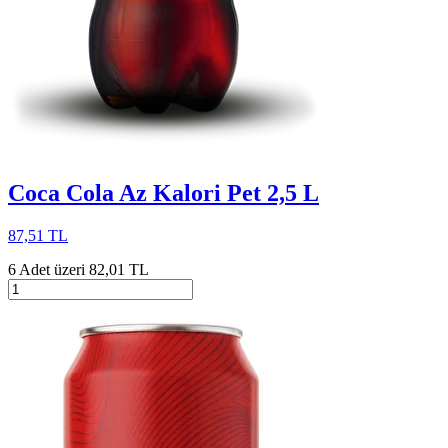
Coca Cola Az Kalori Pet 2,5 L
87,51 TL
6 Adet üzeri 82,01 TL