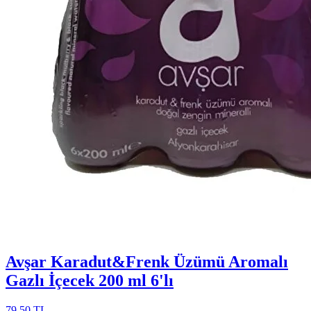
Avşar Karadut&Frenk Üzümü Aromalı
Gazlı İçecek 200 ml 6'lı
79,50 TL