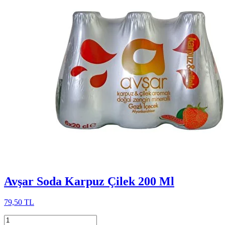
Avşar Soda Karpuz Çilek 200 Ml
79,50 TL