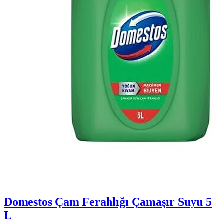
Domestos Çam Ferahlığı Çamaşır Suyu 5
L