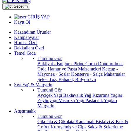
E-Katalog
Sepetim
GİRİŞ YAP
Kayıt Ol
Kazandıran Ürünler
Kampanyalar
Horeca Özel
Bakkallara Özel
Temel Gıda
Tümünü Gör
Bakliyat - Bulgur - Pirinç
Çorba
Dondurulmuş
Gıda
Hamur ve Pasta Malzemeleri
Ketçap -
Mayonez - Soslar
Konserve - Salça
Makarnalar
Şeker
Tuz, Baharat, Bulyon
Un
Sıvı Yağ & Margarin
Tümünü Gör
Ayçiçek Yağı
Baklavalık Yağ
Kızartma Yağlar
Zeytinyağı
Mısırözü Yağı
Pastacılık Yağları
Margarin
Atıştırmalık
Tümünü Gör
Çikolata & Çikolata Kaplamalı
Bisküvi & Kek &
Gofret
Kuruyemiş ve Cips
Sakız & Şekerleme