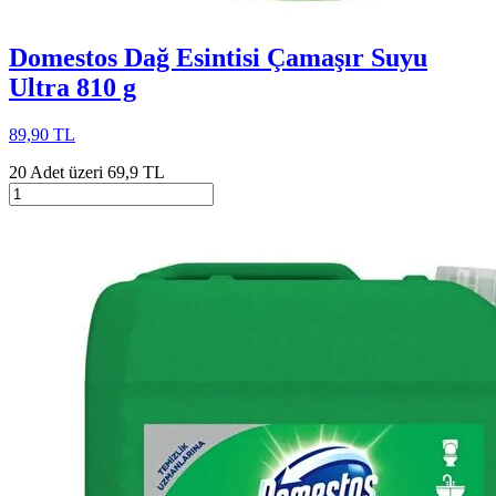
Domestos Dağ Esintisi Çamaşır Suyu
Ultra 810 g
89,90 TL
20 Adet üzeri 69,9 TL