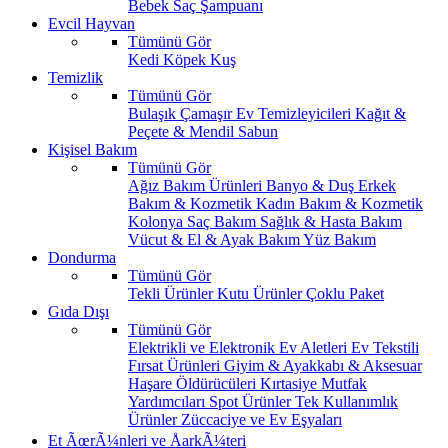
Bebek Saç Şampuanı
Evcil Hayvan
Tümünü Gör
Kedi
Köpek
Kuş
Temizlik
Tümünü Gör
Bulaşık
Çamaşır
Ev Temizleyicileri
Kağıt &
Peçete & Mendil
Sabun
Kişisel Bakım
Tümünü Gör
Ağız Bakım Ürünleri
Banyo & Duş
Erkek
Bakım & Kozmetik
Kadın Bakım & Kozmetik
Kolonya
Saç Bakım
Sağlık & Hasta Bakım
Vücut & El & Ayak Bakım
Yüz Bakım
Dondurma
Tümünü Gör
Tekli Ürünler
Kutu Ürünler
Çoklu Paket
Gıda Dışı
Tümünü Gör
Elektrikli ve Elektronik Ev Aletleri
Ev Tekstili
Fırsat Ürünleri
Giyim & Ayakkabı & Aksesuar
Haşare Öldürücüleri
Kırtasiye
Mutfak
Yardımcıları
Spot Ürünler
Tek Kullanımlık
Ürünler
Züccaciye ve Ev Eşyaları
Et ÃœrÃ¼nleri ve ÅarkÃ¼teri