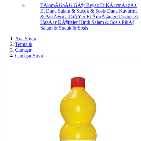
TÃ¼mÃ¼nÃ¼ GÃ¶r
Beyaz Et
KÄ±rmÄ±zÄ±
Et
Dana Salam & Sucuk & Sosis
Dana Kavurma
& PastÄ±rma
DiÄŸer Et ÃœrÃ¼nleri
Donuk Et
HazÄ±r KÃ¶fteler
Hindi Salam & Sosis
PiliÃ§
Salam & Sucuk & Sosis
Ana Sayfa
Temizlik
Çamaşır
Çamaşır Suyu