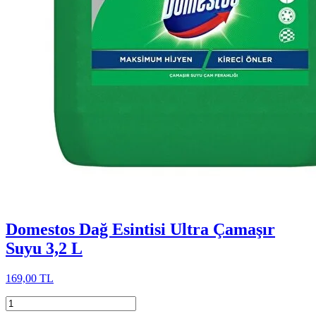
Domestos Dağ Esintisi Ultra Çamaşır
Suyu 3,2 L
169,00 TL