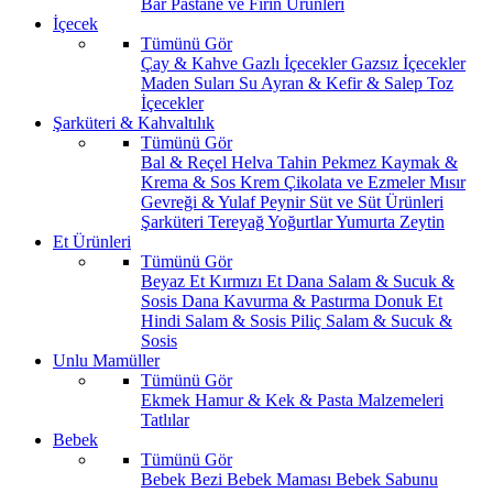
Bar
Pastane ve Fırın Ürünleri
İçecek
Tümünü Gör
Çay & Kahve
Gazlı İçecekler
Gazsız İçecekler
Maden Suları
Su
Ayran & Kefir & Salep
Toz
İçecekler
Şarküteri & Kahvaltılık
Tümünü Gör
Bal & Reçel
Helva Tahin Pekmez
Kaymak &
Krema & Sos
Krem Çikolata ve Ezmeler
Mısır
Gevreği & Yulaf
Peynir
Süt ve Süt Ürünleri
Şarküteri
Tereyağ
Yoğurtlar
Yumurta
Zeytin
Et Ürünleri
Tümünü Gör
Beyaz Et
Kırmızı Et
Dana Salam & Sucuk &
Sosis
Dana Kavurma & Pastırma
Donuk Et
Hindi Salam & Sosis
Piliç Salam & Sucuk &
Sosis
Unlu Mamüller
Tümünü Gör
Ekmek
Hamur & Kek & Pasta Malzemeleri
Tatlılar
Bebek
Tümünü Gör
Bebek Bezi
Bebek Maması
Bebek Sabunu